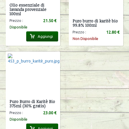
Olio essenziale di
lavanda provenzale
100ml
Puro burro di karitè bio
21.50 €
Prezzo :
99.8% 100ml
Disponibile
12.80 €
Prezzo :
Aggiungi
Non Disponibile
Puro Burro di Karitè Bio
375ml (30% gratis)
23.00 €
Prezzo :
Disponibile
Aggiungi