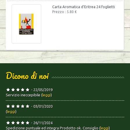
Carta Aromatica d'Eritrea 24 foglietti
Prezzo : 5.80 €
Dicono di noi
- 22/05/2019
Servizio ineccepibile (
leggi
)
- 03/01/2020
(
leggi
)
- 26/11/2024
Spedizione puntuale ed integra Prodotto ok. Consiglio (
leggi
)