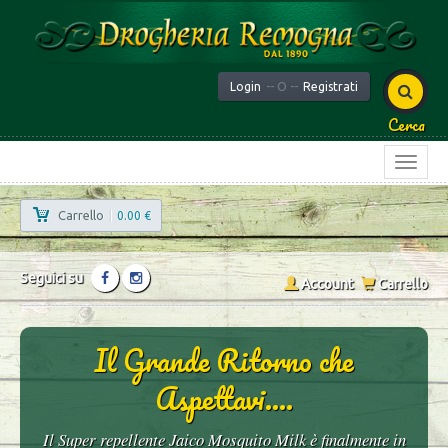
Login
-- O --
Registrati
Cerca
Carrello
|
0.00 €
Seguici su
Account
Carrello
Il Grande Ritorno che
Aspettavi....
Il Super repellente Jaico Mosquito Milk è finalmente in