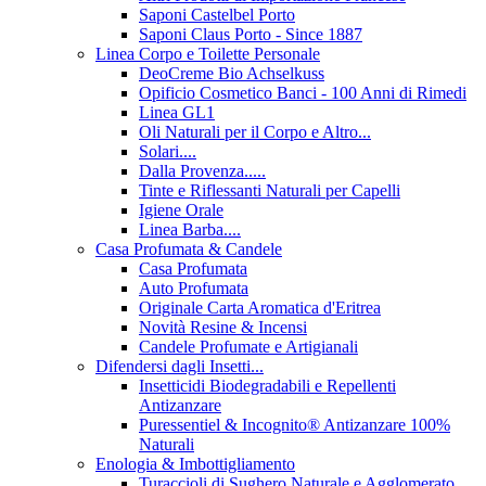
Saponi Castelbel Porto
Saponi Claus Porto - Since 1887
Linea Corpo e Toilette Personale
DeoCreme Bio Achselkuss
Opificio Cosmetico Banci - 100 Anni di Rimedi
Linea GL1
Oli Naturali per il Corpo e Altro...
Solari....
Dalla Provenza.....
Tinte e Riflessanti Naturali per Capelli
Igiene Orale
Linea Barba....
Casa Profumata & Candele
Casa Profumata
Auto Profumata
Originale Carta Aromatica d'Eritrea
Novità Resine & Incensi
Candele Profumate e Artigianali
Difendersi dagli Insetti...
Insetticidi Biodegradabili e Repellenti
Antizanzare
Puressentiel & Incognito® Antizanzare 100%
Naturali
Enologia & Imbottigliamento
Turaccioli di Sughero Naturale e Agglomerato