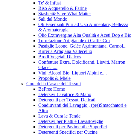
Te' & Infusi
Riso Acquerello & Farine
Stasher®️ Save What Matter
Sali dal Mondo
Oli Essenziali Puri ad Uso Alimentare, Bellezza
& Aromaterapia
Olio Extravergine Alta Qualità e Aceti Dop e Bio
Torrefazione Artigianale di Caffe' Cru
Pastiglie Leone, Gelèe Agrimontana, Carmol...
Birreria Artigiana Vallecellio
Brodi Vegetali Dialcos
Confetture Extra, Dolcificanti, Lieviti, Marron
Glace'......
Vini, Alcool Bio, Liquori Alpini e....
Propolis & Miele
Cura della Casa e dei Tessuti
BeFree Home
Detersivi Lavatrice & Mano
Detergenti per Tessuti Delicati
Coadiuvanti del Lavaggio , (pre)Smacchatori e
Altro
Lava & Cura le Tende
Detersivi per Piatti e Lavastoviglie
Detergenti per Pavimenti e Superfici
Detergenti Specifici per Cucine