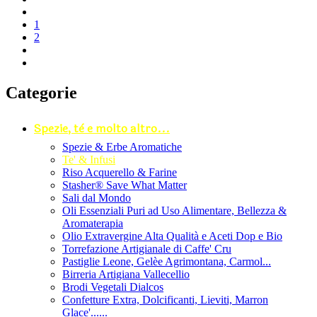
1
2
Categorie
Spezie, tè e molto altro...
Spezie & Erbe Aromatiche
Te' & Infusi
Riso Acquerello & Farine
Stasher®️ Save What Matter
Sali dal Mondo
Oli Essenziali Puri ad Uso Alimentare, Bellezza &
Aromaterapia
Olio Extravergine Alta Qualità e Aceti Dop e Bio
Torrefazione Artigianale di Caffe' Cru
Pastiglie Leone, Gelèe Agrimontana, Carmol...
Birreria Artigiana Vallecellio
Brodi Vegetali Dialcos
Confetture Extra, Dolcificanti, Lieviti, Marron
Glace'......