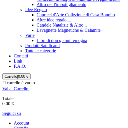
Altro per l'imbottigliamento
Idee Regalo
Capricci d'Arte Collezione di Casa Bonollo
Altre idee regalo....
Candele Natalizie & Altro...
Lavagnette Magnetiche & Calamite
Varie
Libri di don gianni remogna
Prodotti Sanificanti
Tutte le categorie
Contatti
Link
F.A.Q.
Carrello
|
0.00 €
Il carrello è vuoto.
Vai al Carrello.
Totale
0.00 €
Seguici su
Account