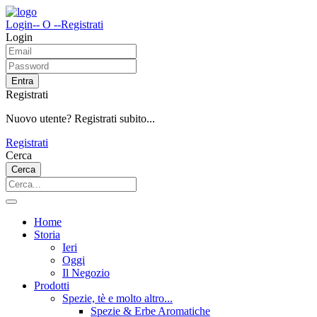
Login
-- O --
Registrati
Login
Entra
Registrati
Nuovo utente? Registrati subito...
Registrati
Cerca
Cerca
Home
Storia
Ieri
Oggi
Il Negozio
Prodotti
Spezie, tè e molto altro...
Spezie & Erbe Aromatiche