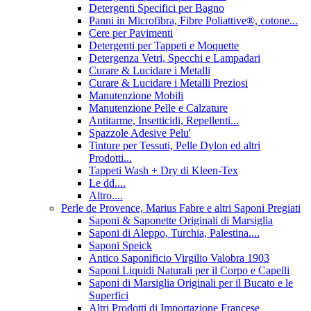
Detergenti Specifici per Bagno
Panni in Microfibra, Fibre Poliattive®, cotone...
Cere per Pavimenti
Detergenti per Tappeti e Moquette
Detergenza Vetri, Specchi e Lampadari
Curare & Lucidare i Metalli
Curare & Lucidare i Metalli Preziosi
Manutenzione Mobili
Manutenzione Pelle e Calzature
Antitarme, Insetticidi, Repellenti...
Spazzole Adesive Pelu'
Tinture per Tessuti, Pelle Dylon ed altri
Prodotti...
Tappeti Wash + Dry di Kleen-Tex
Le dd....
Altro....
Perle de Provence, Marius Fabre e altri Saponi Pregiati
Saponi & Saponette Originali di Marsiglia
Saponi di Aleppo, Turchia, Palestina....
Saponi Speick
Antico Saponificio Virgilio Valobra 1903
Saponi Liquidi Naturali per il Corpo e Capelli
Saponi di Marsiglia Originali per il Bucato e le
Superfici
Altri Prodotti di Importazione Francese