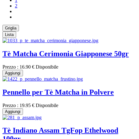
1
2
Griglia
Lista
Tè Matcha Cerimonia Giapponese 50gr
Prezzo :
16.90 €
Disponibile
Aggiungi
Pennello per Tè Matcha in Polvere
Prezzo :
19.95 €
Disponibile
Aggiungi
Tè Indiano Assam TgFop Ethelwood
100gr