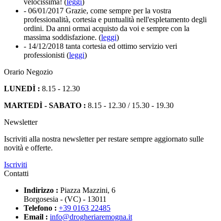
velocissima! (
leggi
)
- 06/01/2017
Grazie, come sempre per la vostra
professionalità, cortesia e puntualità nell'espletamento degli
ordini. Da anni ormai acquisto da voi e sempre con la
massima soddisfazione. (
leggi
)
- 14/12/2018
tanta cortesia ed ottimo servizio veri
professionisti (
leggi
)
Orario Negozio
LUNEDÌ :
8.15 - 12.30
MARTEDÌ - SABATO :
8.15 - 12.30 / 15.30 - 19.30
Newsletter
Iscriviti alla nostra newsletter per restare sempre aggiornato sulle
novità e offerte.
Iscriviti
Contatti
Indirizzo :
Piazza Mazzini, 6
Borgosesia - (VC) - 13011
Telefono :
+39 0163 22485
Email :
info@drogheriaremogna.it