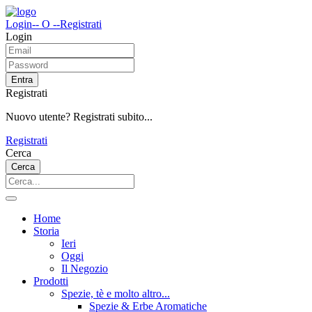
Login
-- O --
Registrati
Login
Entra
Registrati
Nuovo utente? Registrati subito...
Registrati
Cerca
Cerca
Home
Storia
Ieri
Oggi
Il Negozio
Prodotti
Spezie, tè e molto altro...
Spezie & Erbe Aromatiche