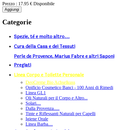
Prezzo :
17.95 €
Disponibile
Aggiungi
Categorie
Spezie, tè e molto altro...
Cura della Casa e dei Tessuti
Perle de Provence, Marius Fabre e altri Saponi
Pregiati
Linea Corpo e Toilette Personale
DeoCreme Bio Achselkuss
Opificio Cosmetico Banci - 100 Anni di Rimedi
Linea GL1
Oli Naturali per il Corpo e Altro...
Solari....
Dalla Provenza.....
Tinte e Riflessanti Naturali per Capelli
Igiene Orale
Linea Barba....