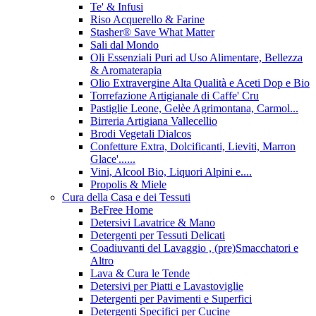
Te' & Infusi
Riso Acquerello & Farine
Stasher®️ Save What Matter
Sali dal Mondo
Oli Essenziali Puri ad Uso Alimentare, Bellezza
& Aromaterapia
Olio Extravergine Alta Qualità e Aceti Dop e Bio
Torrefazione Artigianale di Caffe' Cru
Pastiglie Leone, Gelèe Agrimontana, Carmol...
Birreria Artigiana Vallecellio
Brodi Vegetali Dialcos
Confetture Extra, Dolcificanti, Lieviti, Marron
Glace'......
Vini, Alcool Bio, Liquori Alpini e....
Propolis & Miele
Cura della Casa e dei Tessuti
BeFree Home
Detersivi Lavatrice & Mano
Detergenti per Tessuti Delicati
Coadiuvanti del Lavaggio , (pre)Smacchatori e
Altro
Lava & Cura le Tende
Detersivi per Piatti e Lavastoviglie
Detergenti per Pavimenti e Superfici
Detergenti Specifici per Cucine