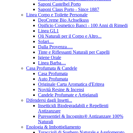
Saponi Castelbel Porto
Saponi Claus Porto - Since 1887
Linea Corpo e Toilette Personale
DeoCreme Bio Achselkuss
Opificio Cosmetico Banci - 100 Anni di Rimedi
Linea GL1
Oli Naturali per il Corpo e Altro...
Solari....
Dalla Provenza.....
Tinte e Riflessanti Naturali per Capelli
Igiene Orale
Linea Barba....
Casa Profumata & Candele
Casa Profumata
Auto Profumata
Originale Carta Aromatica d'Eritrea
Novità Resine & Incensi
Candele Profumate e Artigianali
Difendersi dagli Insetti...
Insetticidi Biodegradabili e Repellenti
Antizanzare
Puressentiel & Incognito® Antizanzare 100%
Naturali
Enologia & Imbottigliamento
Turaccioli di Sughero Naturale e Agglomerato