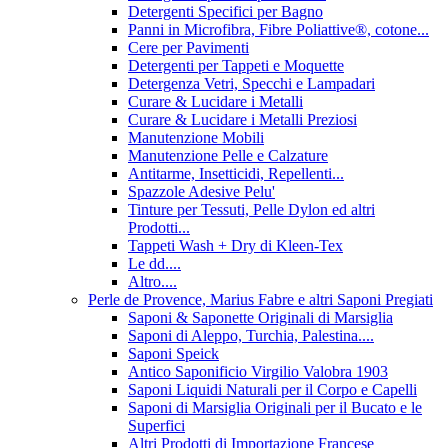
Detergenti Specifici per Bagno
Panni in Microfibra, Fibre Poliattive®, cotone...
Cere per Pavimenti
Detergenti per Tappeti e Moquette
Detergenza Vetri, Specchi e Lampadari
Curare & Lucidare i Metalli
Curare & Lucidare i Metalli Preziosi
Manutenzione Mobili
Manutenzione Pelle e Calzature
Antitarme, Insetticidi, Repellenti...
Spazzole Adesive Pelu'
Tinture per Tessuti, Pelle Dylon ed altri
Prodotti...
Tappeti Wash + Dry di Kleen-Tex
Le dd....
Altro....
Perle de Provence, Marius Fabre e altri Saponi Pregiati
Saponi & Saponette Originali di Marsiglia
Saponi di Aleppo, Turchia, Palestina....
Saponi Speick
Antico Saponificio Virgilio Valobra 1903
Saponi Liquidi Naturali per il Corpo e Capelli
Saponi di Marsiglia Originali per il Bucato e le
Superfici
Altri Prodotti di Importazione Francese