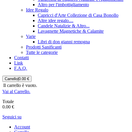
Altro per l'imbottigliamento
Idee Regalo
Capricci d'Arte Collezione di Casa Bonollo
Altre idee regalo....
Candele Natalizie & Altro...
Lavagnette Magnetiche & Calamite
Varie
Libri di don gianni remogna
Prodotti Sanificanti
Tutte le categorie
Contatti
Link
F.A.Q.
Carrello
|
0.00 €
Il carrello è vuoto.
Vai al Carrello.
Totale
0.00 €
Seguici su
Account