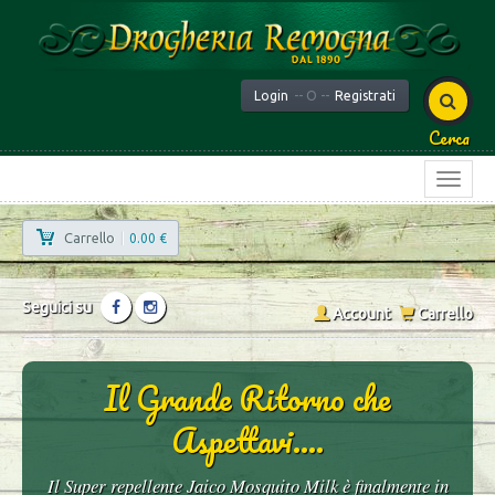
Login
-- O --
Registrati
Cerca
Carrello
|
0.00 €
Seguici su
Account
Carrello
Il Grande Ritorno che
Aspettavi....
Il Super repellente Jaico Mosquito Milk è finalmente in