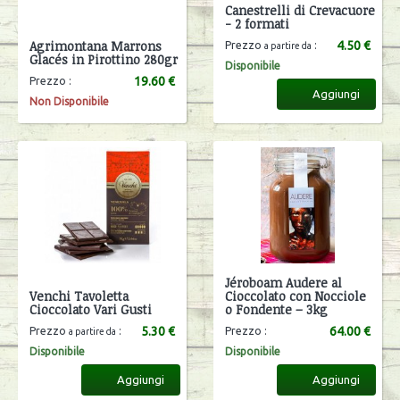
Canestrelli di Crevacuore
- 2 formati
Agrimontana Marrons
4.50 €
Prezzo
:
a partire da
Glacés in Pirottino 280gr
Disponibile
19.60 €
Prezzo :
Aggiungi
Non Disponibile
Jéroboam Audere al
Venchi Tavoletta
Cioccolato con Nocciole
Cioccolato Vari Gusti
o Fondente – 3kg
5.30 €
64.00 €
Prezzo
:
Prezzo :
a partire da
Disponibile
Disponibile
Aggiungi
Aggiungi