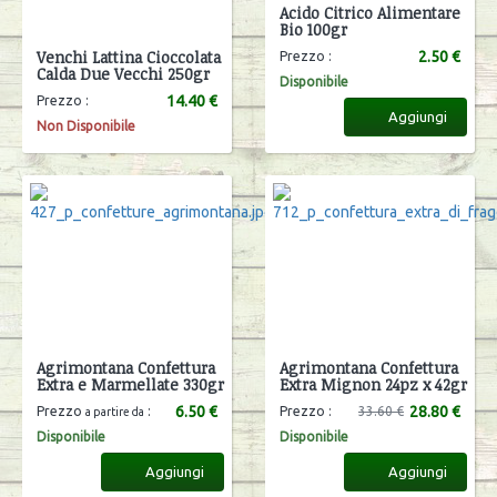
Acido Citrico Alimentare
Bio 100gr
Venchi Lattina Cioccolata
2.50 €
Prezzo :
Calda Due Vecchi 250gr
Disponibile
14.40 €
Prezzo :
Aggiungi
Non Disponibile
Agrimontana Confettura
Agrimontana Confettura
Extra e Marmellate 330gr
Extra Mignon 24pz x 42gr
6.50 €
28.80 €
Prezzo
:
Prezzo :
33.60 €
a partire da
Disponibile
Disponibile
Aggiungi
Aggiungi