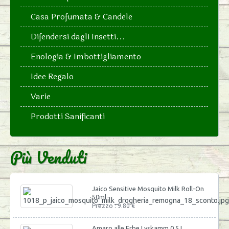
Casa Profumata & Candele
Difendersi dagli Insetti...
Enologia & Imbottigliamento
Idee Regalo
Varie
Prodotti Sanificanti
Più Venduti
Jaico Sensitive Mosquito Milk Roll-On
50ml
Prezzo : 9.80 €
Amaro alle Erbe Lyskamm 0,5 L