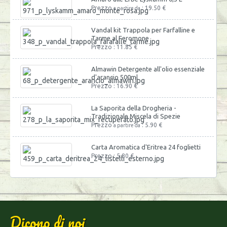
Prezzo
: 19.50 €
a partire da
Vandal kit Trappola per Farfalline e
Tarme al Feromone
Prezzo : 11.85 €
Almawin Detergente all'olio essenziale
d'arancio 500ml
Prezzo : 16.90 €
La Saporita della Drogheria -
Tradizionale Miscela di Spezie
Prezzo
: 5.90 €
a partire da
Carta Aromatica d'Eritrea 24 foglietti
Prezzo : 5.80 €
Dicono di noi