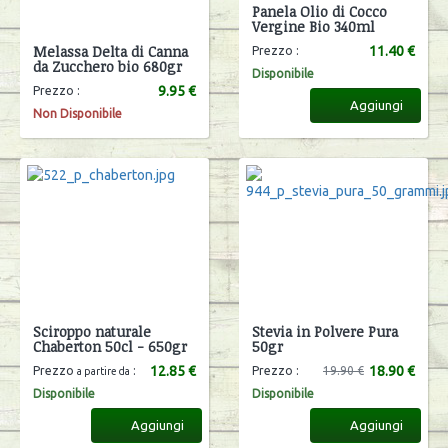
Panela Olio di Cocco
Vergine Bio 340ml
Melassa Delta di Canna
11.40 €
Prezzo :
da Zucchero bio 680gr
Disponibile
9.95 €
Prezzo :
Aggiungi
Non Disponibile
Sciroppo naturale
Stevia in Polvere Pura
Chaberton 50cl - 650gr
50gr
12.85 €
18.90 €
Prezzo
:
Prezzo :
19.90 €
a partire da
Disponibile
Disponibile
Aggiungi
Aggiungi