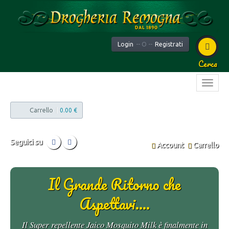
Login
-- O --
Registrati
Cerca
Carrello
|
0.00 €
Seguici su
Account
Carrello
Il Grande Ritorno che
Aspettavi....
Il Super repellente Jaico Mosquito Milk è finalmente in