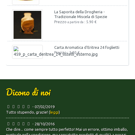
La Saporita della Drogheria -
Tradizionale Miscela di Spezie
Prezzo
: 5.90 €
a partire da
Carta Aromatica d'Eritrea 24 foglietti
Prezzo : 5.80 €
Dicono di noi
- 07/02/2019
Tutto stupendo, grazie! (
leggi
)
- 28/10/2016
Che dire... come sempre tutto perfetto! Mai un errore, ottimo imballo,
puntuale nella spedizione, ma sopratutto prodotti di qualità a prezzi