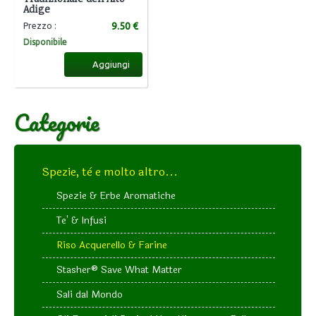
Adige
9.50 €
Prezzo :
Disponibile
Aggiungi
Categorie
Spezie, tè e molto altro...
Spezie & Erbe Aromatiche
Te' & Infusi
Riso Acquerello & Farine
Stasher®️ Save What Matter
Sali dal Mondo