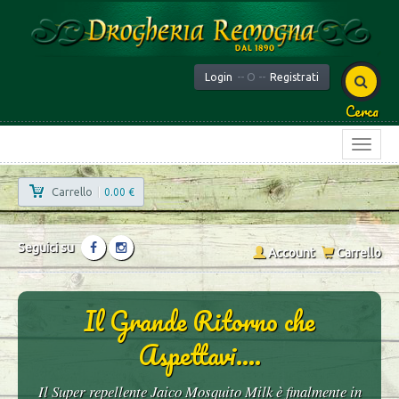
Login
-- O --
Registrati
Cerca
Carrello
|
0.00 €
Seguici su
Account
Carrello
Il Grande Ritorno che
Aspettavi....
Il Super repellente Jaico Mosquito Milk è finalmente in