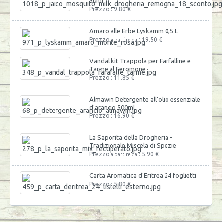
50ml
Prezzo : 9.80 €
Amaro alle Erbe Lyskamm 0,5 L
Prezzo
: 19.50 €
a partire da
Vandal kit Trappola per Farfalline e
Tarme al Feromone
Prezzo : 11.85 €
Almawin Detergente all'olio essenziale
d'arancio 500ml
Prezzo : 16.90 €
La Saporita della Drogheria -
Tradizionale Miscela di Spezie
Prezzo
: 5.90 €
a partire da
Carta Aromatica d'Eritrea 24 foglietti
Prezzo : 5.80 €