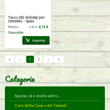
Tacco GEL Holiday per
infradito - 1paio
6.75 €
Prezzo :
6.95 €
Disponibile
Aggiungi
1
2
Categorie
Spezie, tè e molto altro...
Cura della Casa e dei Tessuti