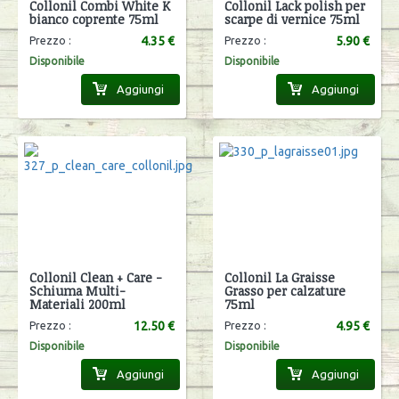
Collonil Combi White K
Collonil Lack polish per
bianco coprente 75ml
scarpe di vernice 75ml
4.35 €
5.90 €
Prezzo :
Prezzo :
Disponibile
Disponibile
Aggiungi
Aggiungi
Collonil Clean + Care -
Collonil La Graisse
Schiuma Multi-
Grasso per calzature
Materiali 200ml
75ml
12.50 €
4.95 €
Prezzo :
Prezzo :
Disponibile
Disponibile
Aggiungi
Aggiungi