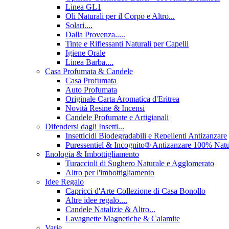
Linea GL1
Oli Naturali per il Corpo e Altro...
Solari....
Dalla Provenza.....
Tinte e Riflessanti Naturali per Capelli
Igiene Orale
Linea Barba....
Casa Profumata & Candele
Casa Profumata
Auto Profumata
Originale Carta Aromatica d'Eritrea
Novità Resine & Incensi
Candele Profumate e Artigianali
Difendersi dagli Insetti...
Insetticidi Biodegradabili e Repellenti Antizanzare
Puressentiel & Incognito® Antizanzare 100% Natu
Enologia & Imbottigliamento
Turaccioli di Sughero Naturale e Agglomerato
Altro per l'imbottigliamento
Idee Regalo
Capricci d'Arte Collezione di Casa Bonollo
Altre idee regalo....
Candele Natalizie & Altro...
Lavagnette Magnetiche & Calamite
Varie