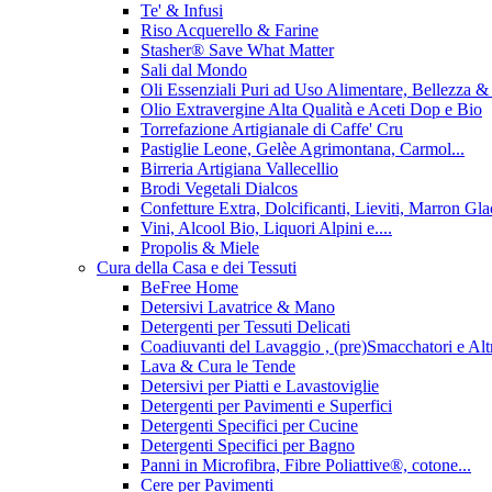
Te' & Infusi
Riso Acquerello & Farine
Stasher®️ Save What Matter
Sali dal Mondo
Oli Essenziali Puri ad Uso Alimentare, Bellezza 
Olio Extravergine Alta Qualità e Aceti Dop e Bio
Torrefazione Artigianale di Caffe' Cru
Pastiglie Leone, Gelèe Agrimontana, Carmol...
Birreria Artigiana Vallecellio
Brodi Vegetali Dialcos
Confetture Extra, Dolcificanti, Lieviti, Marron Glace
Vini, Alcool Bio, Liquori Alpini e....
Propolis & Miele
Cura della Casa e dei Tessuti
BeFree Home
Detersivi Lavatrice & Mano
Detergenti per Tessuti Delicati
Coadiuvanti del Lavaggio , (pre)Smacchatori e Alt
Lava & Cura le Tende
Detersivi per Piatti e Lavastoviglie
Detergenti per Pavimenti e Superfici
Detergenti Specifici per Cucine
Detergenti Specifici per Bagno
Panni in Microfibra, Fibre Poliattive®, cotone...
Cere per Pavimenti