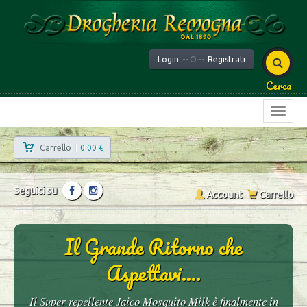
Login
-- O --
Registrati
Cerca
Carrello
|
0.00 €
Seguici su
Account
Carrello
Il Grande Ritorno che
Aspettavi....
Il Super repellente Jaico Mosquito Milk è finalmente in