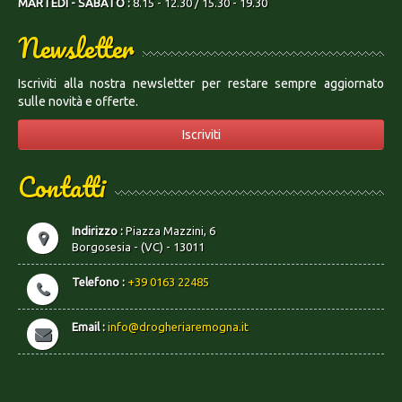
MARTEDÌ - SABATO :
8.15 - 12.30 / 15.30 - 19.30
Newsletter
Iscriviti alla nostra newsletter per restare sempre aggiornato
sulle novità e offerte.
Iscriviti
Contatti
Indirizzo :
Piazza Mazzini, 6
Borgosesia - (VC) - 13011
Telefono :
+39 0163 22485
Email :
info@drogheriaremogna.it