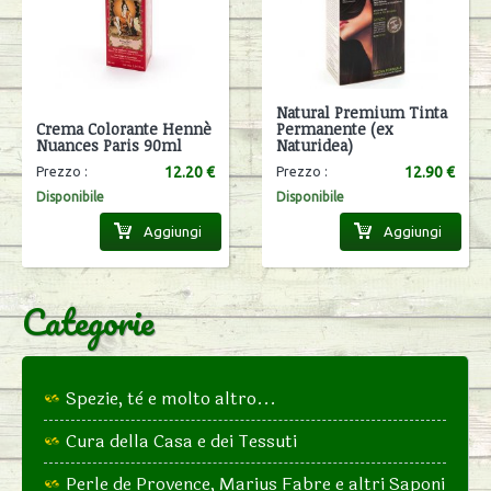
Natural Premium Tinta
Crema Colorante Hennè
Permanente (ex
Nuances Paris 90ml
Naturidea)
12.20 €
12.90 €
Prezzo :
Prezzo :
Disponibile
Disponibile
Aggiungi
Aggiungi
Categorie
Spezie, tè e molto altro...
Cura della Casa e dei Tessuti
Perle de Provence, Marius Fabre e altri Saponi