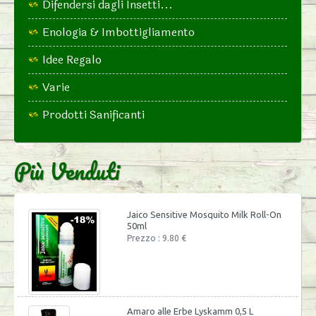
Difendersi dagli Insetti...
Enologia & Imbottigliamento
Idee Regalo
Varie
Prodotti Sanificanti
Più Venduti
Jaico Sensitive Mosquito Milk Roll-On
50ml
Prezzo : 9.80 €
Amaro alle Erbe Lyskamm 0,5 L