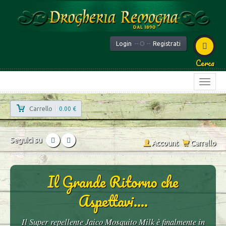
Login
-- O --
Registrati
Cerca
Carrello
|
0.00 €
Seguici su
Account
Carrello
Il Grande Ritorno che
Aspettavi....
Il Super repellente Jaico Mosquito Milk è finalmente in