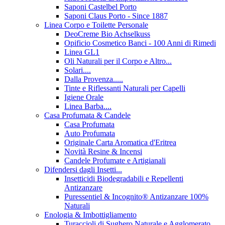
Saponi Castelbel Porto
Saponi Claus Porto - Since 1887
Linea Corpo e Toilette Personale
DeoCreme Bio Achselkuss
Opificio Cosmetico Banci - 100 Anni di Rimedi
Linea GL1
Oli Naturali per il Corpo e Altro...
Solari....
Dalla Provenza.....
Tinte e Riflessanti Naturali per Capelli
Igiene Orale
Linea Barba....
Casa Profumata & Candele
Casa Profumata
Auto Profumata
Originale Carta Aromatica d'Eritrea
Novità Resine & Incensi
Candele Profumate e Artigianali
Difendersi dagli Insetti...
Insetticidi Biodegradabili e Repellenti
Antizanzare
Puressentiel & Incognito® Antizanzare 100%
Naturali
Enologia & Imbottigliamento
Turaccioli di Sughero Naturale e Agglomerato