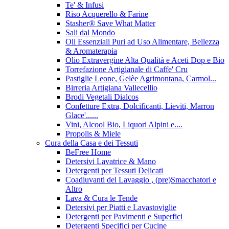
Te' & Infusi
Riso Acquerello & Farine
Stasher®️ Save What Matter
Sali dal Mondo
Oli Essenziali Puri ad Uso Alimentare, Bellezza
& Aromaterapia
Olio Extravergine Alta Qualità e Aceti Dop e Bio
Torrefazione Artigianale di Caffe' Cru
Pastiglie Leone, Gelèe Agrimontana, Carmol...
Birreria Artigiana Vallecellio
Brodi Vegetali Dialcos
Confetture Extra, Dolcificanti, Lieviti, Marron
Glace'......
Vini, Alcool Bio, Liquori Alpini e....
Propolis & Miele
Cura della Casa e dei Tessuti
BeFree Home
Detersivi Lavatrice & Mano
Detergenti per Tessuti Delicati
Coadiuvanti del Lavaggio , (pre)Smacchatori e
Altro
Lava & Cura le Tende
Detersivi per Piatti e Lavastoviglie
Detergenti per Pavimenti e Superfici
Detergenti Specifici per Cucine