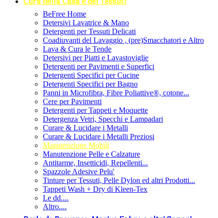
Cura della Casa e dei Tessuti
BeFree Home
Detersivi Lavatrice & Mano
Detergenti per Tessuti Delicati
Coadiuvanti del Lavaggio , (pre)Smacchatori e Altro
Lava & Cura le Tende
Detersivi per Piatti e Lavastoviglie
Detergenti per Pavimenti e Superfici
Detergenti Specifici per Cucine
Detergenti Specifici per Bagno
Panni in Microfibra, Fibre Poliattive®, cotone...
Cere per Pavimenti
Detergenti per Tappeti e Moquette
Detergenza Vetri, Specchi e Lampadari
Curare & Lucidare i Metalli
Curare & Lucidare i Metalli Preziosi
Manutenzione Mobili
Manutenzione Pelle e Calzature
Antitarme, Insetticidi, Repellenti...
Spazzole Adesive Pelu'
Tinture per Tessuti, Pelle Dylon ed altri Prodotti...
Tappeti Wash + Dry di Kleen-Tex
Le dd....
Altro....