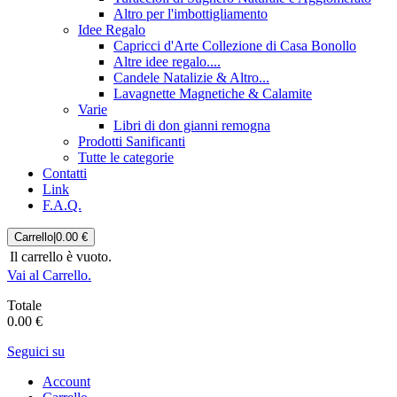
Altro per l'imbottigliamento
Idee Regalo
Capricci d'Arte Collezione di Casa Bonollo
Altre idee regalo....
Candele Natalizie & Altro...
Lavagnette Magnetiche & Calamite
Varie
Libri di don gianni remogna
Prodotti Sanificanti
Tutte le categorie
Contatti
Link
F.A.Q.
Carrello
|
0.00 €
Il carrello è vuoto.
Vai al Carrello.
Totale
0.00 €
Seguici su
Account