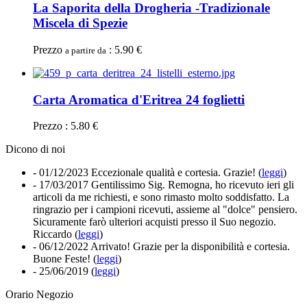
La Saporita della Drogheria -Tradizionale
Miscela di Spezie
Prezzo
: 5.90 €
a partire da
Carta Aromatica d'Eritrea 24 foglietti
Prezzo : 5.80 €
Dicono di noi
- 01/12/2023
Eccezionale qualità e cortesia. Grazie! (
leggi
)
- 17/03/2017
Gentilissimo Sig. Remogna, ho ricevuto ieri gli
articoli da me richiesti, e sono rimasto molto soddisfatto. La
ringrazio per i campioni ricevuti, assieme al "dolce" pensiero.
Sicuramente farò ulteriori acquisti presso il Suo negozio.
Riccardo (
leggi
)
- 06/12/2022
Arrivato! Grazie per la disponibilità e cortesia.
Buone Feste! (
leggi
)
- 25/06/2019
(
leggi
)
Orario Negozio