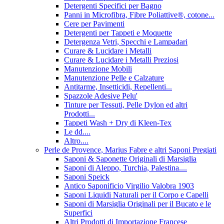
Detergenti Specifici per Bagno
Panni in Microfibra, Fibre Poliattive®, cotone...
Cere per Pavimenti
Detergenti per Tappeti e Moquette
Detergenza Vetri, Specchi e Lampadari
Curare & Lucidare i Metalli
Curare & Lucidare i Metalli Preziosi
Manutenzione Mobili
Manutenzione Pelle e Calzature
Antitarme, Insetticidi, Repellenti...
Spazzole Adesive Pelu'
Tinture per Tessuti, Pelle Dylon ed altri
Prodotti...
Tappeti Wash + Dry di Kleen-Tex
Le dd....
Altro....
Perle de Provence, Marius Fabre e altri Saponi Pregiati
Saponi & Saponette Originali di Marsiglia
Saponi di Aleppo, Turchia, Palestina....
Saponi Speick
Antico Saponificio Virgilio Valobra 1903
Saponi Liquidi Naturali per il Corpo e Capelli
Saponi di Marsiglia Originali per il Bucato e le
Superfici
Altri Prodotti di Importazione Francese