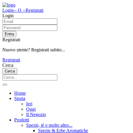
Login
-- O --
Registrati
Login
Entra
Registrati
Nuovo utente? Registrati subito...
Registrati
Cerca
Cerca
Home
Storia
Ieri
Oggi
Il Negozio
Prodotti
Spezie, tè e molto altro...
Spezie & Erbe Aromatiche