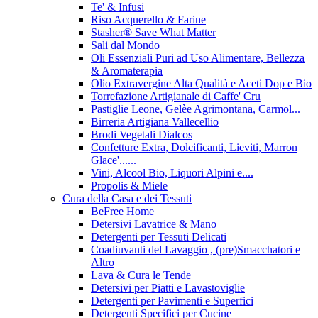
Te' & Infusi
Riso Acquerello & Farine
Stasher®️ Save What Matter
Sali dal Mondo
Oli Essenziali Puri ad Uso Alimentare, Bellezza
& Aromaterapia
Olio Extravergine Alta Qualità e Aceti Dop e Bio
Torrefazione Artigianale di Caffe' Cru
Pastiglie Leone, Gelèe Agrimontana, Carmol...
Birreria Artigiana Vallecellio
Brodi Vegetali Dialcos
Confetture Extra, Dolcificanti, Lieviti, Marron
Glace'......
Vini, Alcool Bio, Liquori Alpini e....
Propolis & Miele
Cura della Casa e dei Tessuti
BeFree Home
Detersivi Lavatrice & Mano
Detergenti per Tessuti Delicati
Coadiuvanti del Lavaggio , (pre)Smacchatori e
Altro
Lava & Cura le Tende
Detersivi per Piatti e Lavastoviglie
Detergenti per Pavimenti e Superfici
Detergenti Specifici per Cucine