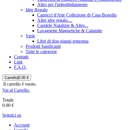
Altro per l'imbottigliamento
Idee Regalo
Capricci d'Arte Collezione di Casa Bonollo
Altre idee regalo....
Candele Natalizie & Altro...
Lavagnette Magnetiche & Calamite
Varie
Libri di don gianni remogna
Prodotti Sanificanti
Tutte le categorie
Contatti
Link
F.A.Q.
Carrello
|
0.00 €
Il carrello è vuoto.
Vai al Carrello.
Totale
0.00 €
Seguici su
Account