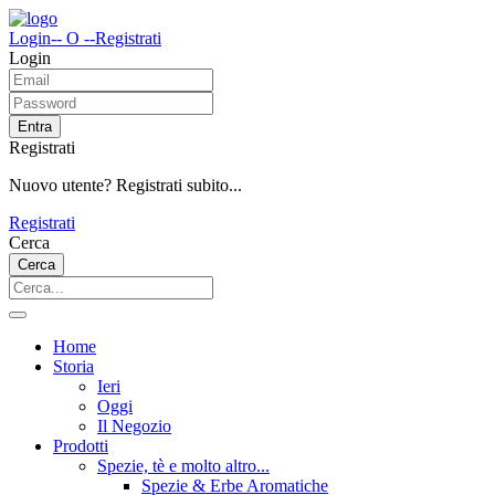
Login
-- O --
Registrati
Login
Entra
Registrati
Nuovo utente? Registrati subito...
Registrati
Cerca
Cerca
Home
Storia
Ieri
Oggi
Il Negozio
Prodotti
Spezie, tè e molto altro...
Spezie & Erbe Aromatiche