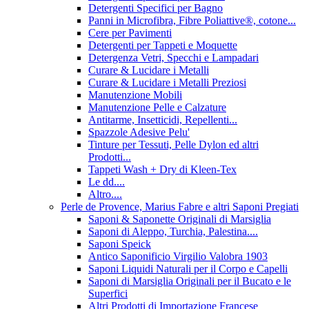
Detergenti Specifici per Bagno
Panni in Microfibra, Fibre Poliattive®, cotone...
Cere per Pavimenti
Detergenti per Tappeti e Moquette
Detergenza Vetri, Specchi e Lampadari
Curare & Lucidare i Metalli
Curare & Lucidare i Metalli Preziosi
Manutenzione Mobili
Manutenzione Pelle e Calzature
Antitarme, Insetticidi, Repellenti...
Spazzole Adesive Pelu'
Tinture per Tessuti, Pelle Dylon ed altri
Prodotti...
Tappeti Wash + Dry di Kleen-Tex
Le dd....
Altro....
Perle de Provence, Marius Fabre e altri Saponi Pregiati
Saponi & Saponette Originali di Marsiglia
Saponi di Aleppo, Turchia, Palestina....
Saponi Speick
Antico Saponificio Virgilio Valobra 1903
Saponi Liquidi Naturali per il Corpo e Capelli
Saponi di Marsiglia Originali per il Bucato e le
Superfici
Altri Prodotti di Importazione Francese