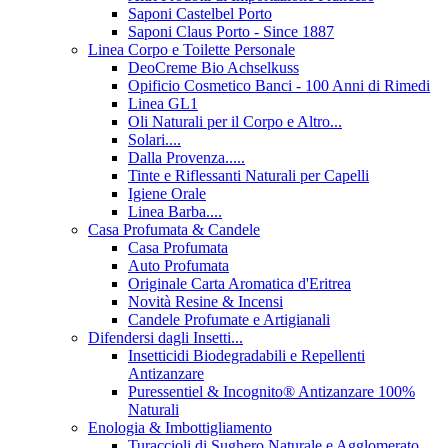
Saponi Castelbel Porto
Saponi Claus Porto - Since 1887
Linea Corpo e Toilette Personale
DeoCreme Bio Achselkuss
Opificio Cosmetico Banci - 100 Anni di Rimedi
Linea GL1
Oli Naturali per il Corpo e Altro...
Solari....
Dalla Provenza.....
Tinte e Riflessanti Naturali per Capelli
Igiene Orale
Linea Barba....
Casa Profumata & Candele
Casa Profumata
Auto Profumata
Originale Carta Aromatica d'Eritrea
Novità Resine & Incensi
Candele Profumate e Artigianali
Difendersi dagli Insetti...
Insetticidi Biodegradabili e Repellenti
Antizanzare
Puressentiel & Incognito® Antizanzare 100%
Naturali
Enologia & Imbottigliamento
Turaccioli di Sughero Naturale e Agglomerato