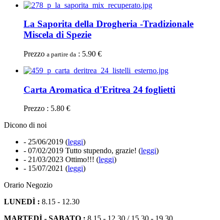
La Saporita della Drogheria -Tradizionale
Miscela di Spezie
Prezzo
: 5.90 €
a partire da
Carta Aromatica d'Eritrea 24 foglietti
Prezzo : 5.80 €
Dicono di noi
- 25/06/2019
(
leggi
)
- 07/02/2019
Tutto stupendo, grazie! (
leggi
)
- 21/03/2023
Ottimo!!! (
leggi
)
- 15/07/2021
(
leggi
)
Orario Negozio
LUNEDÌ :
8.15 - 12.30
MARTEDÌ - SABATO :
8.15 - 12.30 / 15.30 - 19.30