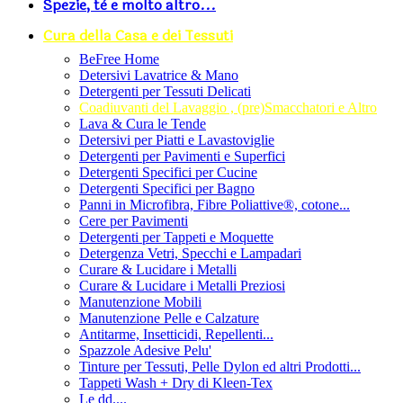
Spezie, tè e molto altro...
Cura della Casa e dei Tessuti
BeFree Home
Detersivi Lavatrice & Mano
Detergenti per Tessuti Delicati
Coadiuvanti del Lavaggio , (pre)Smacchatori e Altro
Lava & Cura le Tende
Detersivi per Piatti e Lavastoviglie
Detergenti per Pavimenti e Superfici
Detergenti Specifici per Cucine
Detergenti Specifici per Bagno
Panni in Microfibra, Fibre Poliattive®, cotone...
Cere per Pavimenti
Detergenti per Tappeti e Moquette
Detergenza Vetri, Specchi e Lampadari
Curare & Lucidare i Metalli
Curare & Lucidare i Metalli Preziosi
Manutenzione Mobili
Manutenzione Pelle e Calzature
Antitarme, Insetticidi, Repellenti...
Spazzole Adesive Pelu'
Tinture per Tessuti, Pelle Dylon ed altri Prodotti...
Tappeti Wash + Dry di Kleen-Tex
Le dd....