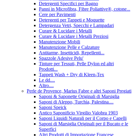
Detergenti Specifici per Bagno
Panni in Microfibra, Fibre Poliattive®, cotone...
Cere per Pavimenti
Detergenti per Tappeti e Moquette
Detergenza Vetri, Specchi e Lampadari
Curare & Lucidare i Metalli
Curare & Lucidare i Metalli Preziosi
Manutenzione Mobili
Manutenzione Pelle e Calzature
Antitarme, Insetticidi, Repellenti...
Spazzole Adesive Pelu'
Tinture per Tessuti, Pelle Dylon ed altri
Prodotti...
Tappeti Wash + Dry di Kleen-Tex
Le dd....
Altro....
Perle de Provence, Marius Fabre e altri Saponi Pregiati
Saponi & Saponette Originali di Marsiglia
Saponi di Aleppo, Turchia, Palestina....
Saponi Speick
Antico Saponificio Virgilio Valobra 1903
Saponi Liquidi Naturali per il Corpo e Capelli
Saponi di Marsiglia Originali per il Bucato e le
Superfici
Altri Prodotti di Importazione Francese