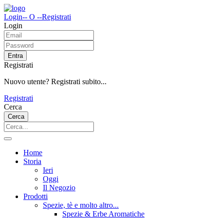
Login
-- O --
Registrati
Login
Entra
Registrati
Nuovo utente? Registrati subito...
Registrati
Cerca
Cerca
Home
Storia
Ieri
Oggi
Il Negozio
Prodotti
Spezie, tè e molto altro...
Spezie & Erbe Aromatiche