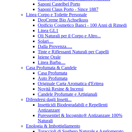
Saponi Castelbel Porto
Saponi Claus Porto - Since 1887
Linea Corpo e Toilette Personale
DeoCreme Bio Achselkuss
Opificio Cosmetico Banci - 100 Anni di Rimedi
Linea GL1
Oli Naturali per il Corpo e Altro...
Solari....
Dalla Provenza.....
Tinte e Riflessanti Naturali per Capelli
Igiene Orale
Linea Barba....
Casa Profumata & Candele
Casa Profumata
Auto Profumata
Originale Carta Aromatica d'Eritrea
Novità Resine & Incensi
Candele Profumate e Artigianali
Difendersi dagli Insetti...
Insetticidi Biodegradabili e Repellenti
Antizanzare
Puressentiel & Incognito® Antizanzare 100%
Naturali
Enologia & Imbottigliamento
Turaccioli di Sughero Naturale e Agglomerato