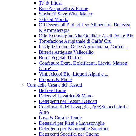
Te' & Infusi
Riso Acquerello & Farine
Stasher®️ Save What Matter
Sali dal Mondo
Oli Essenziali Puri ad Uso Alimentare, Bellezza
& Aromaterapia
Olio Extravergine Alta Qualità e Aceti Dop e Bio
Torrefazione Artigianale di Caffe' Cru
Pastiglie Leone, Gelèe Agrimontana, Carmol...
Birreria Artigiana Vallecellio
Brodi Vegetali Dialcos
Confetture Extra, Dolcificanti, Lieviti, Marron
Glace'......
Vini, Alcool Bio, Liquori Alpini e....
Propolis & Miele
Cura della Casa e dei Tessuti
BeFree Home
Detersivi Lavatrice & Mano
Detergenti per Tessuti Delicati
Coadiuvanti del Lavaggio , (pre)Smacchatori e
Altro
Lava & Cura le Tende
Detersivi per Piatti e Lavastoviglie
Detergenti per Pavimenti e Superfici
Detergenti Specifici per Cucine