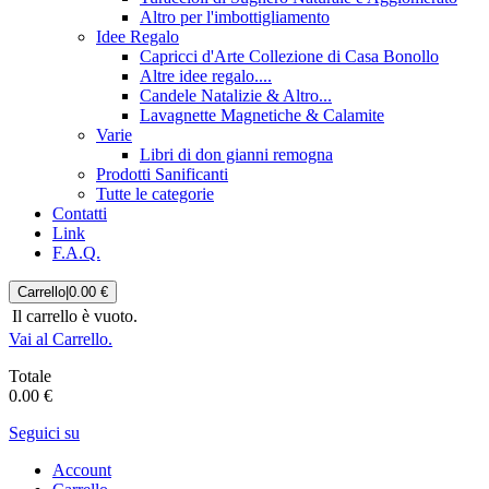
Altro per l'imbottigliamento
Idee Regalo
Capricci d'Arte Collezione di Casa Bonollo
Altre idee regalo....
Candele Natalizie & Altro...
Lavagnette Magnetiche & Calamite
Varie
Libri di don gianni remogna
Prodotti Sanificanti
Tutte le categorie
Contatti
Link
F.A.Q.
Carrello
|
0.00 €
Il carrello è vuoto.
Vai al Carrello.
Totale
0.00 €
Seguici su
Account