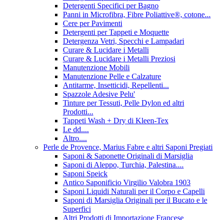
Detergenti Specifici per Bagno
Panni in Microfibra, Fibre Poliattive®, cotone...
Cere per Pavimenti
Detergenti per Tappeti e Moquette
Detergenza Vetri, Specchi e Lampadari
Curare & Lucidare i Metalli
Curare & Lucidare i Metalli Preziosi
Manutenzione Mobili
Manutenzione Pelle e Calzature
Antitarme, Insetticidi, Repellenti...
Spazzole Adesive Pelu'
Tinture per Tessuti, Pelle Dylon ed altri
Prodotti...
Tappeti Wash + Dry di Kleen-Tex
Le dd....
Altro....
Perle de Provence, Marius Fabre e altri Saponi Pregiati
Saponi & Saponette Originali di Marsiglia
Saponi di Aleppo, Turchia, Palestina....
Saponi Speick
Antico Saponificio Virgilio Valobra 1903
Saponi Liquidi Naturali per il Corpo e Capelli
Saponi di Marsiglia Originali per il Bucato e le
Superfici
Altri Prodotti di Importazione Francese