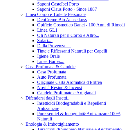
Saponi Castelbel Porto
Saponi Claus Porto - Since 1887
Linea Corpo e Toilette Personale
DeoCreme Bio Achselkuss
Opificio Cosmetico Banci - 100 Anni di Rimedi
Linea GL1
Oli Naturali per il Corpo e Altro...
Solari....
Dalla Provenza.....
Tinte e Riflessanti Naturali per Capelli
Igiene Orale
Linea Barba....
Casa Profumata & Candele
Casa Profumata
Auto Profumata
Originale Carta Aromatica d'Eritrea
Novità Resine & Incensi
Candele Profumate e Artigianali
Difendersi dagli Insetti...
Insetticidi Biodegradabili e Repellenti
Antizanzare
Puressentiel & Incognito® Antizanzare 100%
Naturali
Enologia & Imbottigliamento
Turaccioli di Sughero Naturale e Agglomerato