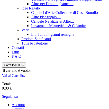
Altro per l'imbottigliamento
Idee Regalo
Capricci d'Arte Collezione di Casa Bonollo
Altre idee regalo....
Candele Natalizie & Altro...
Lavagnette Magnetiche & Calamite
Varie
Libri di don gianni remogna
Prodotti Sanificanti
Tutte le categorie
Contatti
Link
F.A.Q.
Carrello
|
0.00 €
Il carrello è vuoto.
Vai al Carrello.
Totale
0.00 €
Seguici su
Account