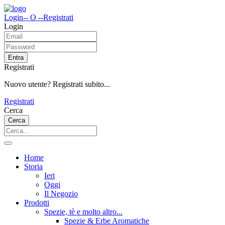
Login
-- O --
Registrati
Login
Entra
Registrati
Nuovo utente? Registrati subito...
Registrati
Cerca
Cerca
Home
Storia
Ieri
Oggi
Il Negozio
Prodotti
Spezie, tè e molto altro...
Spezie & Erbe Aromatiche