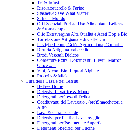
Te' & Infusi
Riso Acquerello & Farine
Stasher®️ Save What Matter
Sali dal Mondo
Oli Essenziali Puri ad Uso Alimentare, Bellezza
& Aromaterapia
Olio Extravergine Alta Qualità e Aceti Dop e Bio
Torrefazione Artigianale di Caffe' Cru
Pastiglie Leone, Gelèe Agrimontana, Carmol...
Birreria Artigiana Vallecellio
Brodi Vegetali Dialcos
Confetture Extra, Dolcificanti, Lieviti, Marron
Glace'......
Vini, Alcool Bio, Liquori Alpini e....
Propolis & Miele
Cura della Casa e dei Tessuti
BeFree Home
Detersivi Lavatrice & Mano
Detergenti per Tessuti Delicati
Coadiuvanti del Lavaggio , (pre)Smacchatori e
Altro
Lava & Cura le Tende
Detersivi per Piatti e Lavastoviglie
Detergenti per Pavimenti e Superfici
Detergenti Specifici per Cucine