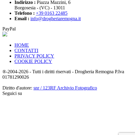
Indirizzo :
Piazza Mazzini, 6
Borgosesia - (VC) - 13011
Telefono :
+39 0163 22485
Email :
info@drogheriaremogna.it
PayPal
HOME
CONTATTI
PRIVACY POLICY
COOKIE POLICY
®-2004-2026 - Tutti i diritti riservati - Drogheria Remogna P.Iva
01781290026
Diritto d'autore:
snr / 123RF Archivio Fotografico
Seguici su