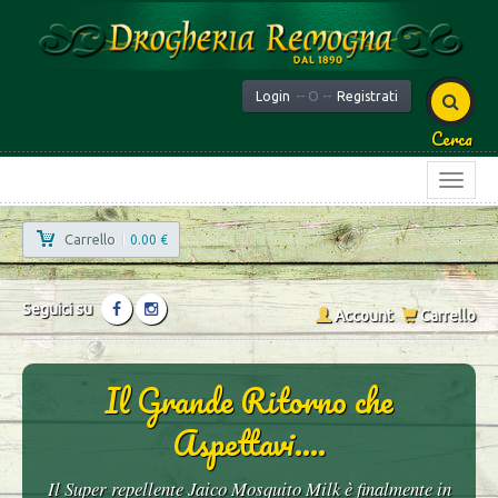
Login
-- O --
Registrati
Cerca
Carrello
|
0.00 €
Seguici su
Account
Carrello
Il Grande Ritorno che
Aspettavi....
Il Super repellente Jaico Mosquito Milk è finalmente in