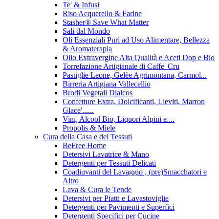
Te' & Infusi
Riso Acquerello & Farine
Stasher®️ Save What Matter
Sali dal Mondo
Oli Essenziali Puri ad Uso Alimentare, Bellezza
& Aromaterapia
Olio Extravergine Alta Qualità e Aceti Dop e Bio
Torrefazione Artigianale di Caffe' Cru
Pastiglie Leone, Gelèe Agrimontana, Carmol...
Birreria Artigiana Vallecellio
Brodi Vegetali Dialcos
Confetture Extra, Dolcificanti, Lieviti, Marron
Glace'......
Vini, Alcool Bio, Liquori Alpini e....
Propolis & Miele
Cura della Casa e dei Tessuti
BeFree Home
Detersivi Lavatrice & Mano
Detergenti per Tessuti Delicati
Coadiuvanti del Lavaggio , (pre)Smacchatori e
Altro
Lava & Cura le Tende
Detersivi per Piatti e Lavastoviglie
Detergenti per Pavimenti e Superfici
Detergenti Specifici per Cucine