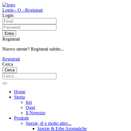
Login
-- O --
Registrati
Login
Entra
Registrati
Nuovo utente? Registrati subito...
Registrati
Cerca
Cerca
Home
Storia
Ieri
Oggi
Il Negozio
Prodotti
Spezie, tè e molto altro...
Spezie & Erbe Aromatiche