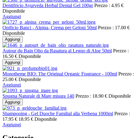
Dentifricio Ayurveda Herbal Dental Gel 100gr
Prezzo :
4.95 €
Disponibile
Aggiungi
Opificio Banci - Alpina- Crema per Geloni 50ml
Prezzo :
17.00 €
Disponibile
Aggiungi
Autour du Bain Olio da Rasatura al Legno di Aloe 50ml
Prezzo :
16.50 €
Disponibile
Aggiungi
Monotheme BIO: The Original Organic Fragrance - 100ml
Prezzo :
25.00 €
Disponibile
Aggiungi
Spugna Naturale di Mare misura 140
Prezzo :
18.90 €
Disponibile
Aggiungi
Shampooing - Gel Duoche Familial alla Verbena 1000ml
Prezzo :
17.95 €
18.95 €
Disponibile
Aggiungi
Categorie