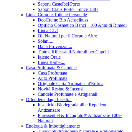
Saponi Castelbel Porto
Saponi Claus Porto - Since 1887
Linea Corpo e Toilette Personale
DeoCreme Bio Achselkuss
Opificio Cosmetico Banci - 100 Anni di Rimedi
Linea GL1
Oli Naturali per il Corpo e Altro...
Solari....
Dalla Provenza.....
Tinte e Riflessanti Naturali per Capelli
Igiene Orale
Linea Barba....
Casa Profumata & Candele
Casa Profumata
Auto Profumata
Originale Carta Aromatica d'Eritrea
Novità Resine & Incensi
Candele Profumate e Artigianali
Difendersi dagli Insetti...
Insetticidi Biodegradabili e Repellenti
Antizanzare
Puressentiel & Incognito® Antizanzare 100%
Naturali
Enologia & Imbottigliamento
Turaccioli di Sughero Naturale e Agglomerato