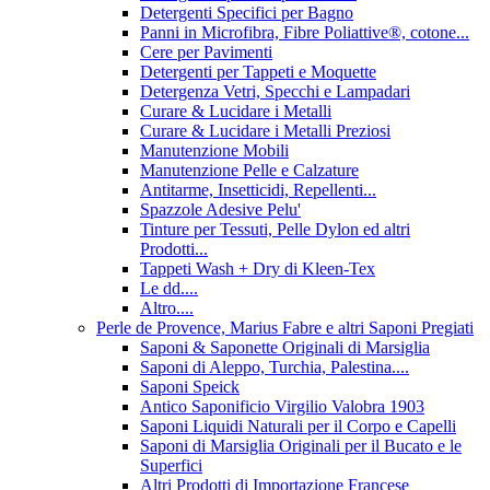
Detergenti Specifici per Bagno
Panni in Microfibra, Fibre Poliattive®, cotone...
Cere per Pavimenti
Detergenti per Tappeti e Moquette
Detergenza Vetri, Specchi e Lampadari
Curare & Lucidare i Metalli
Curare & Lucidare i Metalli Preziosi
Manutenzione Mobili
Manutenzione Pelle e Calzature
Antitarme, Insetticidi, Repellenti...
Spazzole Adesive Pelu'
Tinture per Tessuti, Pelle Dylon ed altri
Prodotti...
Tappeti Wash + Dry di Kleen-Tex
Le dd....
Altro....
Perle de Provence, Marius Fabre e altri Saponi Pregiati
Saponi & Saponette Originali di Marsiglia
Saponi di Aleppo, Turchia, Palestina....
Saponi Speick
Antico Saponificio Virgilio Valobra 1903
Saponi Liquidi Naturali per il Corpo e Capelli
Saponi di Marsiglia Originali per il Bucato e le
Superfici
Altri Prodotti di Importazione Francese