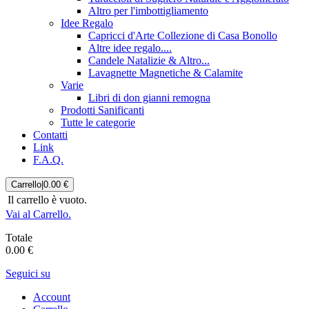
Altro per l'imbottigliamento
Idee Regalo
Capricci d'Arte Collezione di Casa Bonollo
Altre idee regalo....
Candele Natalizie & Altro...
Lavagnette Magnetiche & Calamite
Varie
Libri di don gianni remogna
Prodotti Sanificanti
Tutte le categorie
Contatti
Link
F.A.Q.
Carrello
|
0.00 €
Il carrello è vuoto.
Vai al Carrello.
Totale
0.00 €
Seguici su
Account