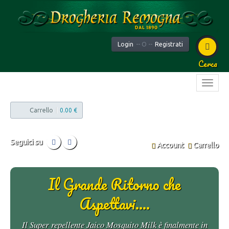
Login
-- O --
Registrati
Cerca
Carrello
|
0.00 €
Seguici su
Account
Carrello
Il Grande Ritorno che
Aspettavi....
Il Super repellente Jaico Mosquito Milk è finalmente in