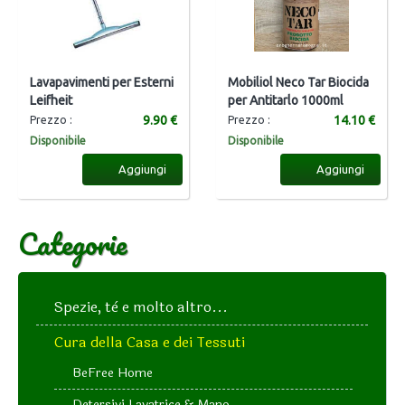
Lavapavimenti per Esterni
Mobiliol Neco Tar Biocida
Leifheit
per Antitarlo 1000ml
9.90 €
14.10 €
Prezzo :
Prezzo :
Disponibile
Disponibile
Aggiungi
Aggiungi
Categorie
Spezie, tè e molto altro...
Cura della Casa e dei Tessuti
BeFree Home
Detersivi Lavatrice & Mano