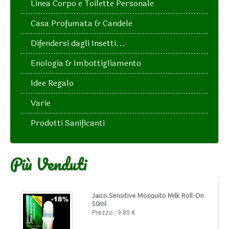
Linea Corpo e Toilette Personale
Casa Profumata & Candele
Difendersi dagli Insetti...
Enologia & Imbottigliamento
Idee Regalo
Varie
Prodotti Sanificanti
Più Venduti
Jaico Sensitive Mosquito Milk Roll-On
50ml
Prezzo : 9.80 €