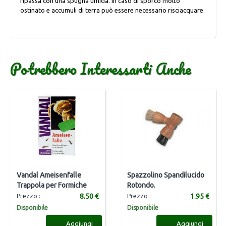
ripassa con una spugna umida. In caso di sporco molto
ostinato e accumuli di terra può essere necessario risciacquare.
Potrebbero Interessarti Anche
Vandal Ameisenfalle
Spazzolino Spandilucido
Trappola per Formiche
Rotondo.
8.50 €
1.95 €
Prezzo :
Prezzo :
Disponibile
Disponibile
Aggiungi
Aggiungi