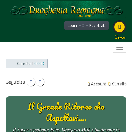
Login
-- O --
Registrati
Cerca
Carrello
|
0.00 €
Seguici su
Account
Carrello
Il Grande Ritorno che
Aspettavi....
Il Super repellente Jaico Mosquito Milk è finalmente in