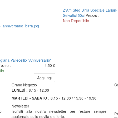
Z'Am Steg Birra Speciale Lariun-Mi
Selvatici 50cl
Prezzo :
Non Disponibile
igiana Vallecellio "Anniversario"
rezzo :
4.50 €
ile
Aggiungi
Orario Negozio
Co
LUNEDÌ :
8.15 - 12.30
MARTEDÌ - SABATO :
8.15 - 12.30 / 15.30 - 19.30
Newsletter
o
Iscriviti alla nostra newsletter per restare sempre
P
aggiornato sulle novità e offerte.