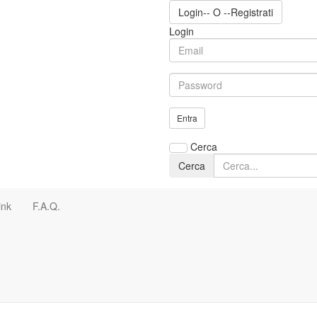
Login
-- O --
Registrati
Login
Entra
Cerca
Cerca
ink
F.A.Q.