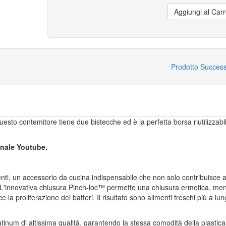
Aggiungi al Carr
Prodotto Succes
uesto contemitore tiene due bistecche ed è la perfetta borsa riutilizzabil
canale Youtube.
nti, un accessorio da cucina indispensabile che non solo contribuisce 
L'innovativa chiusura Pinch-loc™ permette una chiusura ermetica, men
la proliferazione dei batteri. Il risultato sono alimenti freschi più a lu
platinum di altissima qualità, garantendo la stessa comodità della plastic