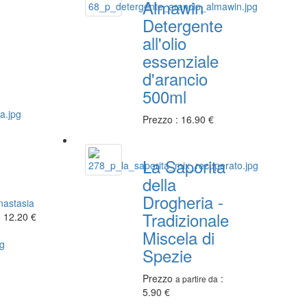
Almawin
Detergente
all'olio
essenziale
d'arancio
500ml
Prezzo : 16.90 €
La Saporita
della
Drogheria -
nastasia
Tradizionale
12.20 €
Miscela di
Spezie
Prezzo
:
a partire da
5.90 €