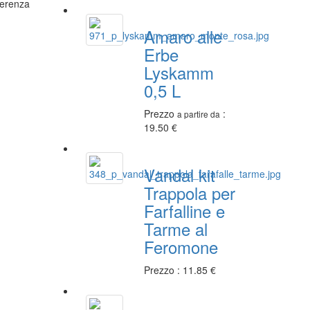
ferenza
Amaro alle
Erbe
Lyskamm
0,5 L
Prezzo
:
a partire da
19.50 €
Vandal kit
Trappola per
Farfalline e
Tarme al
Feromone
Prezzo : 11.85 €