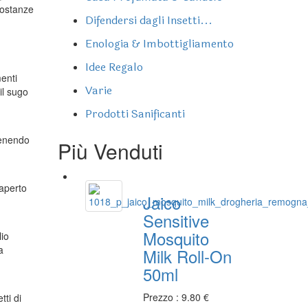
 sostanze
Difendersi dagli Insetti...
Enologia & Imbottigliamento
Idee Regalo
menti
Varie
il sugo
Prodotti Sanificanti
tenendo
Più Venduti
 aperto
Jaico
Sensitive
Mosquito
lio
a
Milk Roll-On
50ml
Prezzo : 9.80 €
tti di