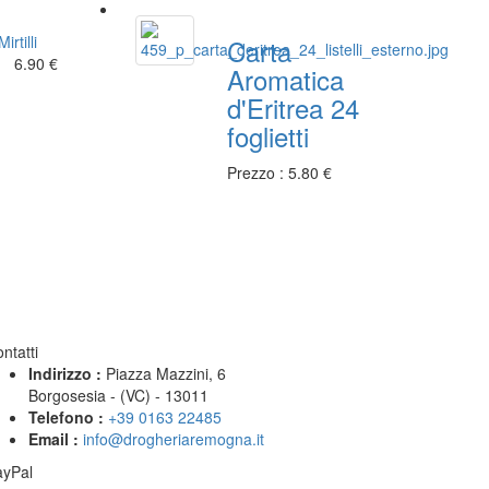
rtilli
Carta
6.90 €
Aromatica
d'Eritrea 24
foglietti
Prezzo : 5.80 €
ntatti
Indirizzo :
Piazza Mazzini, 6
Borgosesia - (VC) - 13011
Telefono :
+39 0163 22485
Email :
info@drogheriaremogna.it
ayPal