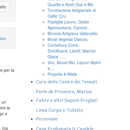
Qualità e Aceti Dop e Bio
ello
Torrefazione Artigianale di
Caffe' Cru
Pastiglie Leone, Gelèe
Agrimontana, Carmol...
Birreria Artigiana Vallecellio
sivo
Brodi Vegetali Dialcos
Confetture Extra,
Dolcificanti, Lieviti, Marron
Glace'......
Vini, Alcool Bio, Liquori Alpini
e....
e per la
Propolis & Miele
Cura della Casa e dei Tessuti
Perle de Provence, Marius
Fabre e altri Saponi Pregiati
a un
tre la
Linea Corpo e Toilette
ngo e
Personale
a, ma
Casa Profumata & Candele