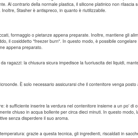
. Al contrario della normale plastica, il silicone platinico non rilascia
 Inoltre, Stasher è antispreco, in quanto è riutilizzabile.
accati, formaggio o pietanze appena preparate. Inoltre, mantiene gli ali
eddo, il cosiddetto "freezer burn". In questo modo, è possibile congelare 
me appena preparato.
da ragazzi: la chiusura sicura impedisce la fuoriuscita dei liquidi, man
microonde. È solo necessario assicurarsi che il contenitore venga posto
 è sufficiente inserire la verdura nel contenitore insieme a un po' di o
mente chiuso in acqua bollente per circa dieci minuti. In questo modo, l
itive senza disperdere il suo aroma.
emperatura: grazie a questa tecnica, gli ingredienti, riscaldati in sacche