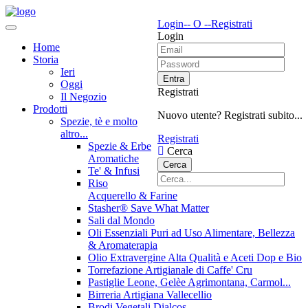
Login
-- O --
Registrati
Login
Home
Storia
Ieri
Entra
Oggi
Registrati
Il Negozio
Prodotti
Nuovo utente? Registrati subito...
Spezie, tè e molto
altro...
Registrati
Spezie & Erbe
Cerca
Aromatiche
Cerca
Te' & Infusi
Riso
Acquerello & Farine
Stasher®️ Save What Matter
Sali dal Mondo
Oli Essenziali Puri ad Uso Alimentare, Bellezza
& Aromaterapia
Olio Extravergine Alta Qualità e Aceti Dop e Bio
Torrefazione Artigianale di Caffe' Cru
Pastiglie Leone, Gelèe Agrimontana, Carmol...
Birreria Artigiana Vallecellio
Brodi Vegetali Dialcos