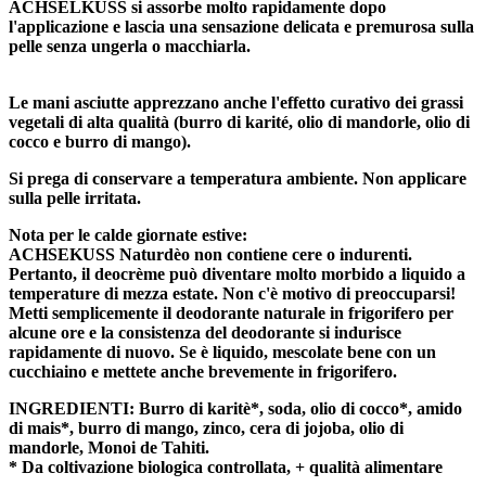
ACHSELKUSS si assorbe molto rapidamente dopo
l'applicazione e lascia una sensazione delicata e premurosa sulla
pelle senza ungerla o macchiarla.
Le mani asciutte apprezzano anche l'effetto curativo dei grassi
vegetali di alta qualità (burro di karité, olio di mandorle, olio di
cocco e burro di mango).
Si prega di conservare a temperatura ambiente. Non applicare
sulla pelle irritata.
Nota per le calde giornate estive:
ACHSEKUSS Naturdèo non contiene cere o indurenti.
Pertanto, il deocrème può diventare molto morbido a liquido a
temperature di mezza estate. Non c'è motivo di preoccuparsi!
Metti semplicemente il deodorante naturale in frigorifero per
alcune ore e la consistenza del deodorante si indurisce
rapidamente di nuovo. Se è liquido, mescolate bene con un
cucchiaino e mettete anche brevemente in frigorifero.
INGREDIENTI: Burro di karitè*, soda, olio di cocco*, amido
di mais*, burro di mango, zinco, cera di jojoba, olio di
mandorle, Monoi de Tahiti.
* Da coltivazione biologica controllata, + qualità alimentare