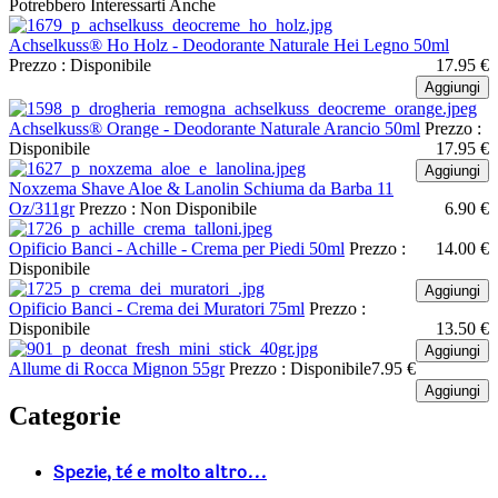
Potrebbero Interessarti Anche
Achselkuss® Ho Holz - Deodorante Naturale Hei Legno 50ml
Prezzo :
Disponibile
17.95 €
Aggiungi
Achselkuss® Orange - Deodorante Naturale Arancio 50ml
Prezzo :
Disponibile
17.95 €
Aggiungi
Noxzema Shave Aloe & Lanolin Schiuma da Barba 11
Oz/311gr
Prezzo :
Non Disponibile
6.90 €
Opificio Banci - Achille - Crema per Piedi 50ml
Prezzo :
14.00 €
Disponibile
Aggiungi
Opificio Banci - Crema dei Muratori 75ml
Prezzo :
Disponibile
13.50 €
Aggiungi
Allume di Rocca Mignon 55gr
Prezzo :
Disponibile
7.95 €
Aggiungi
Categorie
Spezie, tè e molto altro...