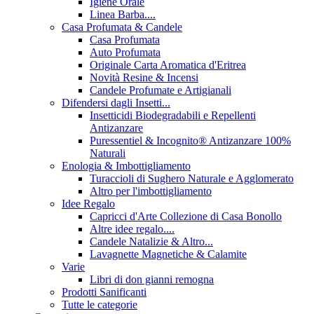
Igiene Orale
Linea Barba....
Casa Profumata & Candele
Casa Profumata
Auto Profumata
Originale Carta Aromatica d'Eritrea
Novità Resine & Incensi
Candele Profumate e Artigianali
Difendersi dagli Insetti...
Insetticidi Biodegradabili e Repellenti
Antizanzare
Puressentiel & Incognito® Antizanzare 100%
Naturali
Enologia & Imbottigliamento
Turaccioli di Sughero Naturale e Agglomerato
Altro per l'imbottigliamento
Idee Regalo
Capricci d'Arte Collezione di Casa Bonollo
Altre idee regalo....
Candele Natalizie & Altro...
Lavagnette Magnetiche & Calamite
Varie
Libri di don gianni remogna
Prodotti Sanificanti
Tutte le categorie