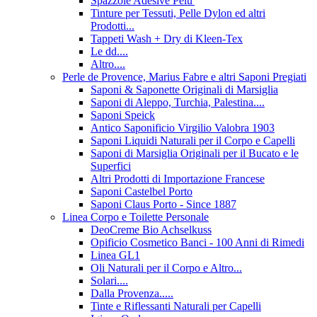
Spazzole Adesive Pelu'
Tinture per Tessuti, Pelle Dylon ed altri
Prodotti...
Tappeti Wash + Dry di Kleen-Tex
Le dd....
Altro....
Perle de Provence, Marius Fabre e altri Saponi Pregiati
Saponi & Saponette Originali di Marsiglia
Saponi di Aleppo, Turchia, Palestina....
Saponi Speick
Antico Saponificio Virgilio Valobra 1903
Saponi Liquidi Naturali per il Corpo e Capelli
Saponi di Marsiglia Originali per il Bucato e le
Superfici
Altri Prodotti di Importazione Francese
Saponi Castelbel Porto
Saponi Claus Porto - Since 1887
Linea Corpo e Toilette Personale
DeoCreme Bio Achselkuss
Opificio Cosmetico Banci - 100 Anni di Rimedi
Linea GL1
Oli Naturali per il Corpo e Altro...
Solari....
Dalla Provenza.....
Tinte e Riflessanti Naturali per Capelli