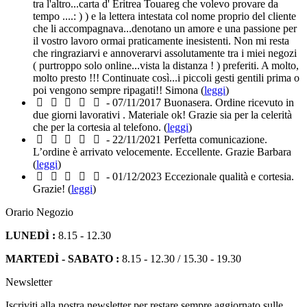
tra l'altro...carta d' Eritrea Touareg che volevo provare da
tempo ....: ) ) e la lettera intestata col nome proprio del cliente
che li accompagnava...denotano un amore e una passione per
il vostro lavoro ormai praticamente inesistenti. Non mi resta
che ringraziarvi e annoverarvi assolutamente tra i miei negozi
( purtroppo solo online...vista la distanza ! ) preferiti. A molto,
molto presto !!! Continuate così...i piccoli gesti gentili prima o
poi vengono sempre ripagati!! Simona (
leggi
)
- 07/11/2017
Buonasera. Ordine ricevuto in
due giorni lavorativi . Materiale ok! Grazie sia per la celerità
che per la cortesia al telefono. (
leggi
)
- 22/11/2021
Perfetta comunicazione.
L’ordine è arrivato velocemente. Eccellente. Grazie Barbara
(
leggi
)
- 01/12/2023
Eccezionale qualità e cortesia.
Grazie! (
leggi
)
Orario Negozio
LUNEDÌ :
8.15 - 12.30
MARTEDÌ - SABATO :
8.15 - 12.30 / 15.30 - 19.30
Newsletter
Iscriviti alla nostra newsletter per restare sempre aggiornato sulle