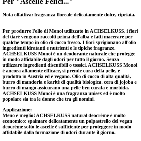
Per "Ascelle Felici..."
Nota olfattiva: fragranza floreale delicatamente dolce, cipriata.
Per produrre l'olio di Monoi utilizzato in ACHSELKUSS, i fiori
del tiarè vengono raccolti prima dell'alba e fatti macerare per
qualche tempo in olio di cocco fresco. I fiori sprigionano all'olio
ingredienti idratanti e nutrienti e le tipiche fragranze.
ACHSELKUSS Monoi è un deodorante naturale che protegge
in modo affidabile dagli odori per tutto il giorno. Senza
utilizzare ingredienti discutibili o tossici, ACHSELKUSS Monoi
è ancora altamente efficace, si prende cura della pelle, è
prodotto in Austria ed è vegano. Olio di cocco di alta qualità,
burro di mandorla e karitè di qualità biologica, cera di jojoba e
burro di mango assicurano una pelle ben curata e morbida.
ACHSELKUSS Monoi è una fragranza unisex ed è molto
popolare sia tra le donne che tra gli uomini.
Applicazione:
Meno è meglio! ACHSELKUSS natural deocrème è molto
economico: spalmare delicatamente un polpastrello del vegan
deocrème sotto le ascelle è sufficiente per proteggere in modo
affidabile dalla formazione di odori durante il giorno.