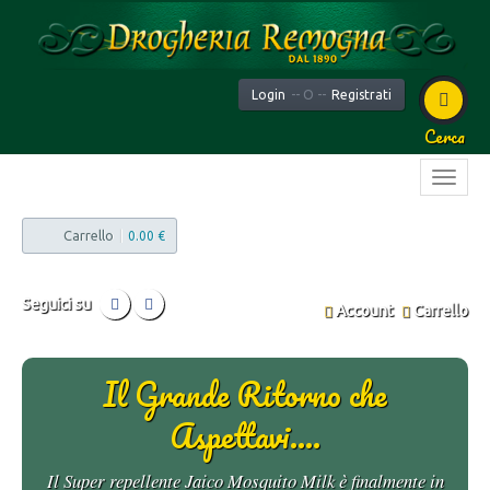
Login
-- O --
Registrati
Cerca
Carrello
|
0.00 €
Seguici su
Account
Carrello
Il Grande Ritorno che
Aspettavi....
Il Super repellente Jaico Mosquito Milk è finalmente in