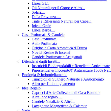
Linea GL1
Oli Naturali per il Corpo e Altro...
Solari....
Dalla Provenza.....
Tinte e Riflessanti Naturali per Capelli
Igiene Orale
Linea Barba....
Casa Profumata & Candele
Casa Profumata
Auto Profumata
Originale Carta Aromatica d'Eritrea
Novità Resine & Incensi
Candele Profumate e Artigianali
Difendersi dagli Insetti...
Insetticidi Biodegradabili e Repellenti Antizanzare
Puressentiel & Incognito® Antizanzare 100% Natu
Enologia & Imbottigliamento
Turaccioli di Sughero Naturale e Agglomerato
Altro per l'imbottigliamento
Idee Regalo
Capricci d'Arte Collezione di Casa Bonollo
Altre idee regalo....
Candele Natalizie & Altro...
Lavagnette Magnetiche & Calamite
Varie