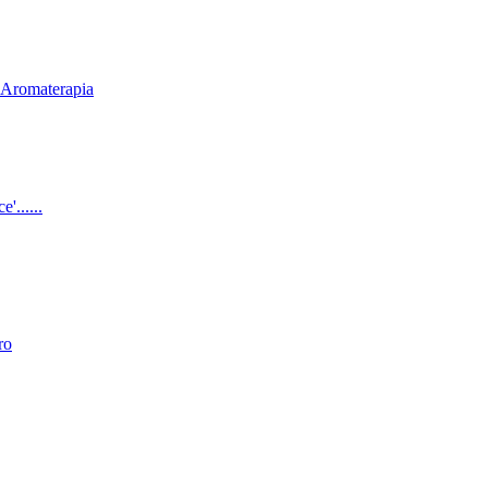
& Aromaterapia
'......
ro