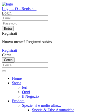
Login
-- O --
Registrati
Login
Entra
Registrati
Nuovo utente? Registrati subito...
Registrati
Cerca
Cerca
Home
Storia
Ieri
Oggi
Il Negozio
Prodotti
Spezie, tè e molto altro...
Spezie & Erbe Aromatiche