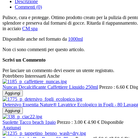
Descrizione
Commenti (0)
Pulisce, cura e protegge. Ottimo prodotto creato per la pulizia di pento
splendore e preserva dal formarsi di gocce. Ritarda il riappannamento. 
in acciaio
CM spa
Disponibile anche nel formato da
1000ml
Non ci sono commenti per questo articolo.
Scrivi un Commento
Per lasciare un commento devi essere un utente registrato.
Potrebbero Interessarti Anche
Nuncas Decalcificante Caffettiere Liquido 250ml
Prezzo :
6.60 €
Disp
Aggiungi
Detersivo Essentia Nature® Lavatrice Ecologico in Fogli - 80 Lavagg
Aggiungi
Suolette Tacco beach 1paio
Prezzo :
3.00 €
4.90 €
Disponibile
Aggiungi