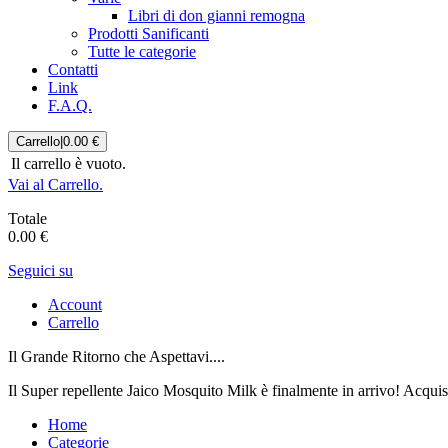
Libri di don gianni remogna
Prodotti Sanificanti
Tutte le categorie
Contatti
Link
F.A.Q.
Carrello
|
0.00 €
Il carrello è vuoto.
Vai al Carrello.
Totale
0.00 €
Seguici su
Account
Carrello
Il Grande Ritorno che Aspettavi....
Il Super repellente Jaico Mosquito Milk è finalmente in arrivo! Acqui
Home
Categorie