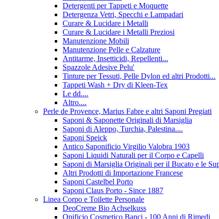
Detergenti per Tappeti e Moquette
Detergenza Vetri, Specchi e Lampadari
Curare & Lucidare i Metalli
Curare & Lucidare i Metalli Preziosi
Manutenzione Mobili
Manutenzione Pelle e Calzature
Antitarme, Insetticidi, Repellenti...
Spazzole Adesive Pelu'
Tinture per Tessuti, Pelle Dylon ed altri Prodotti...
Tappeti Wash + Dry di Kleen-Tex
Le dd....
Altro....
Perle de Provence, Marius Fabre e altri Saponi Pregiati
Saponi & Saponette Originali di Marsiglia
Saponi di Aleppo, Turchia, Palestina....
Saponi Speick
Antico Saponificio Virgilio Valobra 1903
Saponi Liquidi Naturali per il Corpo e Capelli
Saponi di Marsiglia Originali per il Bucato e le Sup
Altri Prodotti di Importazione Francese
Saponi Castelbel Porto
Saponi Claus Porto - Since 1887
Linea Corpo e Toilette Personale
DeoCreme Bio Achselkuss
Opificio Cosmetico Banci - 100 Anni di Rimedi