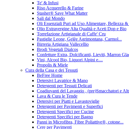
Te' & Infusi
Riso Acquerello & Farine
Stasher®️ Save What Matter
Sali dal Mondo
Oli Essenziali Puri ad Uso Alimentare, Bellezza 
Olio Extravergine Alta Qualità e Aceti Dop e Bio
Torrefazione Artigianale di Caffe' Cru
Pastiglie Leone, Gelèe Agrimontana, Carmol...
Birreria Artigiana Vallecellio
Brodi Vegetali Dialcos
Confetture Extra, Dolcificanti, Lieviti, Marron Glace
Vini, Alcool Bio, Liquori Alpini e....
Propolis & Miele
Cura della Casa e dei Tessuti
BeFree Home
Detersivi Lavatrice & Mano
Detergenti per Tessuti Delicati
Coadiuvanti del Lavaggio , (pre)Smacchatori e Alt
Lava & Cura le Tende
Detersivi per Piatti e Lavastoviglie
Detergenti per Pavimenti e Superfici
Detergenti Specifici per Cucine
Detergenti Specifici per Bagno
Panni in Microfibra, Fibre Poliattive®, cotone...
Cere per Pavimenti