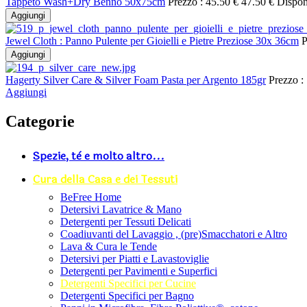
Tappeto Wash+Dry Benno 50x75cm
Prezzo :
45.50 €
47.50 €
Dispon
Aggiungi
Jewel Cloth : Panno Pulente per Gioielli e Pietre Preziose 30x 36cm
P
Aggiungi
Hagerty Silver Care & Silver Foam Pasta per Argento 185gr
Prezzo :
Aggiungi
Categorie
Spezie, tè e molto altro...
Cura della Casa e dei Tessuti
BeFree Home
Detersivi Lavatrice & Mano
Detergenti per Tessuti Delicati
Coadiuvanti del Lavaggio , (pre)Smacchatori e Altro
Lava & Cura le Tende
Detersivi per Piatti e Lavastoviglie
Detergenti per Pavimenti e Superfici
Detergenti Specifici per Cucine
Detergenti Specifici per Bagno