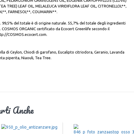
IL, PELARGONIUM GRAVEOLENS OIL, EUGENIA CARYOPHYLLUS (CLOVE)
EA TREE) LEAF OIL, MELALEUCA VIRIDIFLORA LEAF OIL, CITRONELLOL**,
L**, FARNESOL**, COUMARIN**.
i. 99,5% del totale è di origine naturale. 55,7% del totale degli ingredienti
a. COSMOS ORGANIC certificato da Ecocert Greenlife secondo il
http://COSMOS.ecocert.com.
onella di Ceylon, Chiodi di garofano, Eucalipto citriodora, Geranio, Lavanda
ta piperita, Niaouli, Tea Tree.
arti Anche