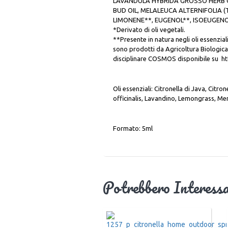
LAVANDULA HYBRIDA GROSSO HERB O
BUD OIL, MELALEUCA ALTERNIFOLIA (T
LIMONENE**, EUGENOL**, ISOEUGENO
*Derivato di oli vegetali.
**Presente in natura negli oli essenzial
sono prodotti da Agricoltura Biologic
disciplinare COSMOS disponibile su 
Oli essenziali: Citronella di Java, Citr
officinalis, Lavandino, Lemongrass, Men
Formato: 5ml
Potrebbero Interess