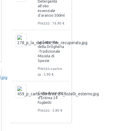
Detergente
all'olio
essenziale
d'arancio 500ml
Prezzo : 16.90 €
La Saporita
della Drogheria
-Tradizionale
Miscela di
Spezie
Prezzo
a partire
: 5.90 €
da
Carta Aromatica
d'Eritrea 24
foglietti
Prezzo : 5.80 €