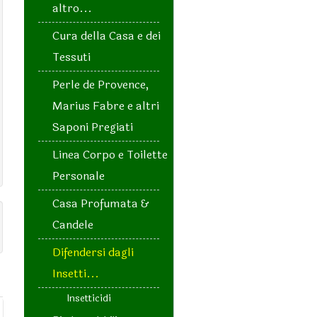
altro...
Cura della Casa e dei
Tessuti
Perle de Provence,
Marius Fabre e altri
Saponi Pregiati
Linea Corpo e Toilette
Personale
Casa Profumata &
Candele
Difendersi dagli
Insetti...
Insetticidi