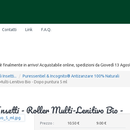
Contatti
Link
F.A.Q.
è finalmente in arrivo! Acquistabile online, spedizioni da Giovedì 13 Agos
 Insetti...
Puressentiel & Incognito® Antizanzare 100% Naturali
 Multi-Lenitivo Bio - Dopo puntura 5 ml
nsetti - Roller Multi-Lenitivo Bio -
Prezzo :
10.50 €
9.00 €