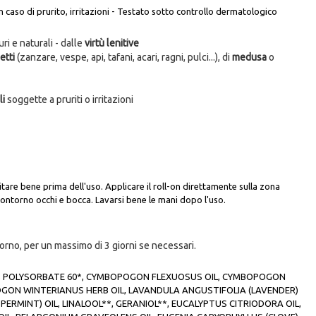
n caso di prurito, irritazioni - Testato sotto controllo dermatologico
i e naturali - dalle
virtù lenitive
etti
(zanzare, vespe, api, tafani, acari, ragni, pulci...), di
medusa
o
li
soggette a pruriti o irritazioni
itare bene prima dell'uso. Applicare il roll-on direttamente sulla zona
 contorno occhi e bocca. Lavarsi bene le mani dopo l'uso.
giorno, per un massimo di 3 giorni se necessari.
HOL, POLYSORBATE 60*, CYMBOPOGON FLEXUOSUS OIL, CYMBOPOGON
OGON WINTERIANUS HERB OIL, LAVANDULA ANGUSTIFOLIA (LAVENDER)
PPERMINT) OIL, LINALOOL**, GERANIOL**, EUCALYPTUS CITRIODORA OIL,