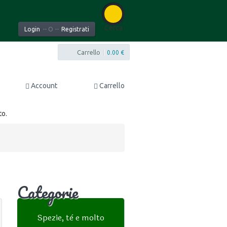
Cerca
Login
-- O --
Registrati
Carrello
|
0.00 €
Account
Carrello
to.
Categorie
Spezie, tè e molto