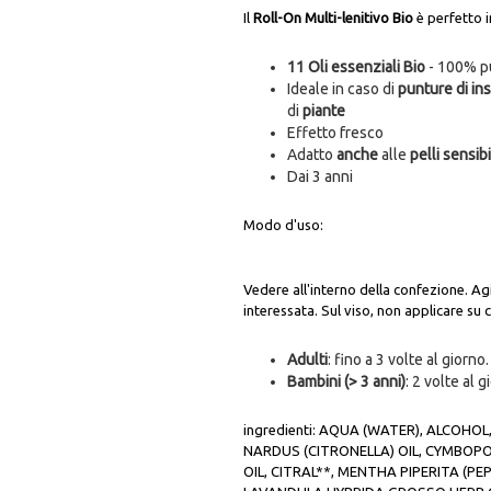
Il
Roll-On Multi-lenitivo Bio
è perfetto i
11 Oli essenziali Bio
- 100% pur
Ideale in caso di
punture di ins
di
piante
Effetto fresco
Adatto
anche
alle
pelli sensibi
Dai 3 anni
Modo d'uso:
Vedere all'interno della confezione. Ag
interessata. Sul viso, non applicare su
Adulti
: fino a 3 volte al giorno.
Bambini (> 3 anni)
: 2 volte al 
ingredienti: AQUA (WATER), ALCO
NARDUS (CITRONELLA) OIL, CYMBOP
OIL, CITRAL**, MENTHA PIPERITA (PE