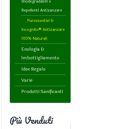
Biodegradabili e
Repellenti Antizanzare
Puressentiel &
Incognito® Antizanzare
100% Naturali
Enologia &
Imbottigliamento
Idee Regalo
Varie
Prodotti Sanificanti
Più Venduti