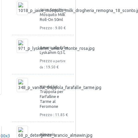
Jaico Sensitive
Mosquito Milk
Roll-On 50ml
Prezzo : 9.80 €
Amaro alle Erbe
Lyskamm 0,5 L
Prezzo
a partire
: 19.50 €
da
Vandal kit
Trappola per
Farfalline e
Tarme al
Feromone
Prezzo : 11.85 €
Almawin