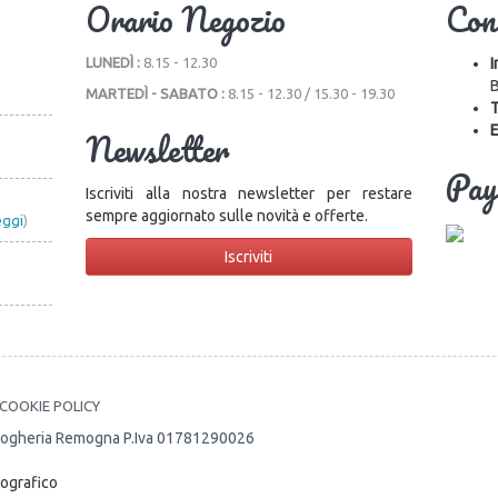
Orario Negozio
Con
LUNEDÌ :
8.15 - 12.30
I
B
MARTEDÌ - SABATO :
8.15 - 12.30 / 15.30 - 19.30
T
E
Newsletter
Pay
Iscriviti alla nostra newsletter per restare
sempre aggiornato sulle novità e offerte.
eggi
)
Iscriviti
COOKIE POLICY
 - Drogheria Remogna P.Iva 01781290026
tografico