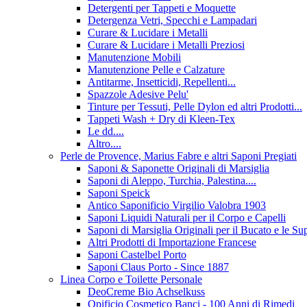
Detergenti per Tappeti e Moquette
Detergenza Vetri, Specchi e Lampadari
Curare & Lucidare i Metalli
Curare & Lucidare i Metalli Preziosi
Manutenzione Mobili
Manutenzione Pelle e Calzature
Antitarme, Insetticidi, Repellenti...
Spazzole Adesive Pelu'
Tinture per Tessuti, Pelle Dylon ed altri Prodotti...
Tappeti Wash + Dry di Kleen-Tex
Le dd....
Altro....
Perle de Provence, Marius Fabre e altri Saponi Pregiati
Saponi & Saponette Originali di Marsiglia
Saponi di Aleppo, Turchia, Palestina....
Saponi Speick
Antico Saponificio Virgilio Valobra 1903
Saponi Liquidi Naturali per il Corpo e Capelli
Saponi di Marsiglia Originali per il Bucato e le Sup
Altri Prodotti di Importazione Francese
Saponi Castelbel Porto
Saponi Claus Porto - Since 1887
Linea Corpo e Toilette Personale
DeoCreme Bio Achselkuss
Opificio Cosmetico Banci - 100 Anni di Rimedi