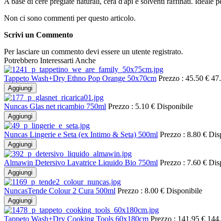
A base di cere pregiate naturali, cera d'api e solventi raffinati. Ideal
Non ci sono commenti per questo articolo.
Scrivi un Commento
Per lasciare un commento devi essere un utente registrato.
Potrebbero Interessarti Anche
Tappeto Wash+Dry Ethno Pop Orange 50x70cm
Prezzo :
45.50 €
47
Aggiungi
Nuncas Glas net ricambio 750ml
Prezzo :
5.10 €
Disponibile
Aggiungi
Nuncas Lingerie e Seta (ex Intimo & Seta) 500ml
Prezzo :
8.80 €
Dis
Aggiungi
Almawin Detersivo Lavatrice Liquido Bio 750ml
Prezzo :
7.60 €
Dis
Aggiungi
NuncasTende Colour 2 Cura 500ml
Prezzo :
8.00 €
Disponibile
Aggiungi
Tappeto Wash+Dry Cooking Tools 60x180cm
Prezzo :
141.95 €
144.