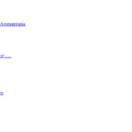
& Aromaterapia
'......
ro