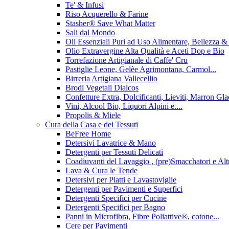
Te' & Infusi
Riso Acquerello & Farine
Stasher®️ Save What Matter
Sali dal Mondo
Oli Essenziali Puri ad Uso Alimentare, Bellezza 
Olio Extravergine Alta Qualità e Aceti Dop e Bio
Torrefazione Artigianale di Caffe' Cru
Pastiglie Leone, Gelèe Agrimontana, Carmol...
Birreria Artigiana Vallecellio
Brodi Vegetali Dialcos
Confetture Extra, Dolcificanti, Lieviti, Marron Glace
Vini, Alcool Bio, Liquori Alpini e....
Propolis & Miele
Cura della Casa e dei Tessuti
BeFree Home
Detersivi Lavatrice & Mano
Detergenti per Tessuti Delicati
Coadiuvanti del Lavaggio , (pre)Smacchatori e Alt
Lava & Cura le Tende
Detersivi per Piatti e Lavastoviglie
Detergenti per Pavimenti e Superfici
Detergenti Specifici per Cucine
Detergenti Specifici per Bagno
Panni in Microfibra, Fibre Poliattive®, cotone...
Cere per Pavimenti