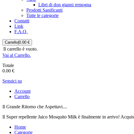
Libri di don gianni remogna
Prodotti Sanificanti
Tutte le categorie
Contatti
Link
F.A.Q.
Carrello
|
0.00 €
Il carrello è vuoto.
Vai al Carrello.
Totale
0.00 €
Seguici su
Account
Carrello
Il Grande Ritorno che Aspettavi....
Il Super repellente Jaico Mosquito Milk è finalmente in arrivo! Acqui
Home
Categorie