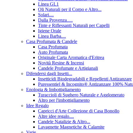
Linea GL1
Oli Naturali per il Corpo e Altro...
Solari....
Dalla Provenza.....
Tinte e Riflessanti Naturali per Capelli
Igiene Orale
Linea Barba....
Casa Profumata & Candele
Casa Profumata
Auto Profumata
Originale Carta Aromatica d'Eritrea
Novità Resine & Incensi
Candele Profumate e Artigianali
Difendersi dagli Insetti...
Insetticidi Biodegradabili e Repellenti Antizanzare
Puressentiel & Incognito® Antizanzare 100% Natu
Enologia & Imbottigliamento
Turaccioli di Sughero Naturale e Agglomerato
Altro per l'imbottigliamento
Idee Regalo
Capricci d'Arte Collezione di Casa Bonollo
Altre idee regalo....
Candele Natalizie & Altro...
Lavagnette Magnetiche & Calamite
Varie