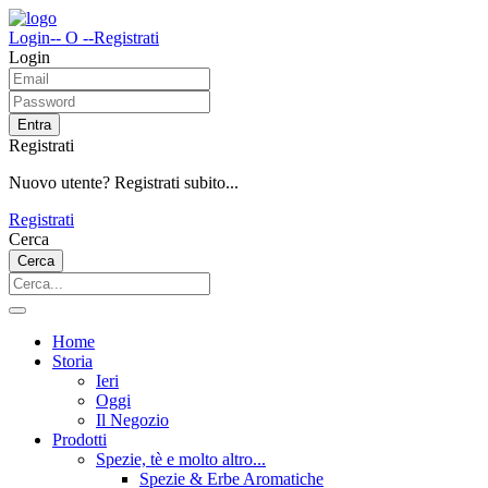
Login
-- O --
Registrati
Login
Entra
Registrati
Nuovo utente? Registrati subito...
Registrati
Cerca
Cerca
Home
Storia
Ieri
Oggi
Il Negozio
Prodotti
Spezie, tè e molto altro...
Spezie & Erbe Aromatiche