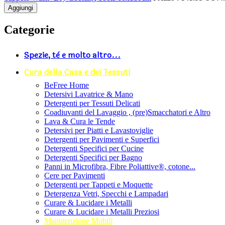
Aggiungi
Categorie
Spezie, tè e molto altro...
Cura della Casa e dei Tessuti
BeFree Home
Detersivi Lavatrice & Mano
Detergenti per Tessuti Delicati
Coadiuvanti del Lavaggio , (pre)Smacchatori e Altro
Lava & Cura le Tende
Detersivi per Piatti e Lavastoviglie
Detergenti per Pavimenti e Superfici
Detergenti Specifici per Cucine
Detergenti Specifici per Bagno
Panni in Microfibra, Fibre Poliattive®, cotone...
Cere per Pavimenti
Detergenti per Tappeti e Moquette
Detergenza Vetri, Specchi e Lampadari
Curare & Lucidare i Metalli
Curare & Lucidare i Metalli Preziosi
Manutenzione Mobili