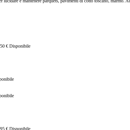
e per lucidare e mantenere parquets, pavimenti di cotto toscano, marmo. Ad
.50 €
Disponibile
ponibile
ponibile
95 €
Disponibile