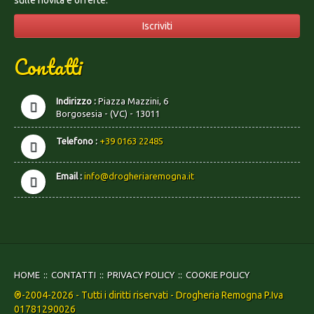
sulle novità e offerte.
Iscriviti
Contatti
Indirizzo :
Piazza Mazzini, 6
Borgosesia - (VC) - 13011
Telefono :
+39 0163 22485
Email :
info@drogheriaremogna.it
HOME
CONTATTI
PRIVACY POLICY
COOKIE POLICY
®-2004-2026 - Tutti i diritti riservati - Drogheria Remogna P.Iva
01781290026