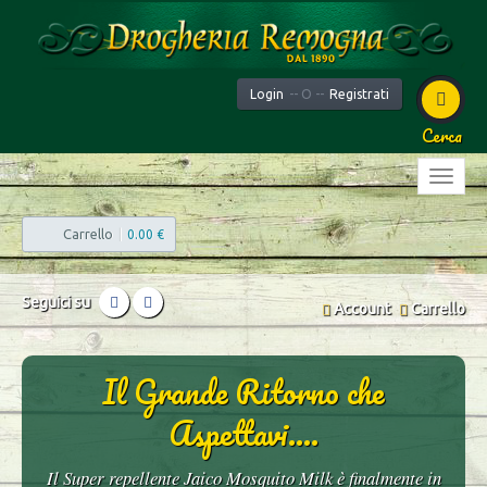
Login
-- O --
Registrati
Cerca
Carrello
|
0.00 €
Seguici su
Account
Carrello
Il Grande Ritorno che
Aspettavi....
Il Super repellente Jaico Mosquito Milk è finalmente in