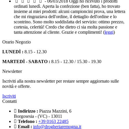
- 06/03/2018
Oggi ho ricevuto i prodotti
ordinati lunedì. Aperta la confezione (ben fatta), ho trovato
insieme ai miei prodotti: alcuni campioncini prova, una lettera
che mi ringraziava dell'ordine, il dettaglio dell'ordine e lo
scontrino. Sono molto soddisfatta del servizio: ottimo prezzo,
cortesia, celerità! Credo che dietro ci sia molta passione e
tanta attenzione al cliente. Grazie e complimenti! (
leggi
)
Orario Negozio
LUNEDÌ :
8.15 - 12.30
MARTEDÌ - SABATO :
8.15 - 12.30 / 15.30 - 19.30
Newsletter
Iscriviti alla nostra newsletter per restare sempre aggiornato sulle
novità e offerte.
Iscriviti
Contatti
Indirizzo :
Piazza Mazzini, 6
Borgosesia - (VC) - 13011
Telefono :
+39 0163 22485
Email :
info@drogheriaremogna.it