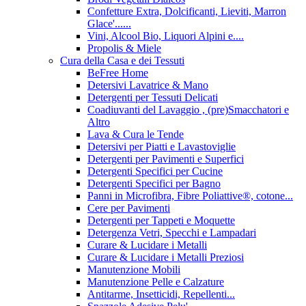
Confetture Extra, Dolcificanti, Lieviti, Marron
Glace'......
Vini, Alcool Bio, Liquori Alpini e....
Propolis & Miele
Cura della Casa e dei Tessuti
BeFree Home
Detersivi Lavatrice & Mano
Detergenti per Tessuti Delicati
Coadiuvanti del Lavaggio , (pre)Smacchatori e
Altro
Lava & Cura le Tende
Detersivi per Piatti e Lavastoviglie
Detergenti per Pavimenti e Superfici
Detergenti Specifici per Cucine
Detergenti Specifici per Bagno
Panni in Microfibra, Fibre Poliattive®, cotone...
Cere per Pavimenti
Detergenti per Tappeti e Moquette
Detergenza Vetri, Specchi e Lampadari
Curare & Lucidare i Metalli
Curare & Lucidare i Metalli Preziosi
Manutenzione Mobili
Manutenzione Pelle e Calzature
Antitarme, Insetticidi, Repellenti...