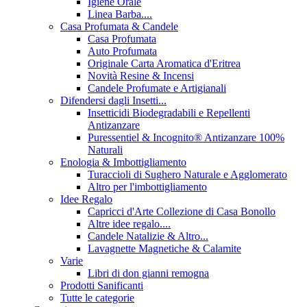
Igiene Orale
Linea Barba....
Casa Profumata & Candele
Casa Profumata
Auto Profumata
Originale Carta Aromatica d'Eritrea
Novità Resine & Incensi
Candele Profumate e Artigianali
Difendersi dagli Insetti...
Insetticidi Biodegradabili e Repellenti
Antizanzare
Puressentiel & Incognito® Antizanzare 100%
Naturali
Enologia & Imbottigliamento
Turaccioli di Sughero Naturale e Agglomerato
Altro per l'imbottigliamento
Idee Regalo
Capricci d'Arte Collezione di Casa Bonollo
Altre idee regalo....
Candele Natalizie & Altro...
Lavagnette Magnetiche & Calamite
Varie
Libri di don gianni remogna
Prodotti Sanificanti
Tutte le categorie