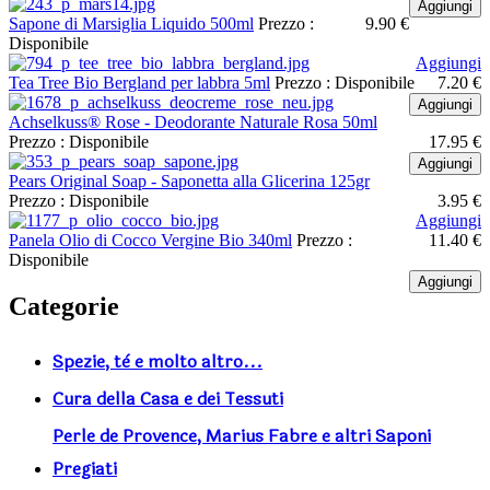
Aggiungi
Sapone di Marsiglia Liquido 500ml
Prezzo :
9.90 €
Disponibile
Aggiungi
Tea Tree Bio Bergland per labbra 5ml
Prezzo :
Disponibile
7.20 €
Aggiungi
Achselkuss® Rose - Deodorante Naturale Rosa 50ml
Prezzo :
Disponibile
17.95 €
Aggiungi
Pears Original Soap - Saponetta alla Glicerina 125gr
Prezzo :
Disponibile
3.95 €
Aggiungi
Panela Olio di Cocco Vergine Bio 340ml
Prezzo :
11.40 €
Disponibile
Aggiungi
Categorie
Spezie, tè e molto altro...
Cura della Casa e dei Tessuti
Perle de Provence, Marius Fabre e altri Saponi
Pregiati