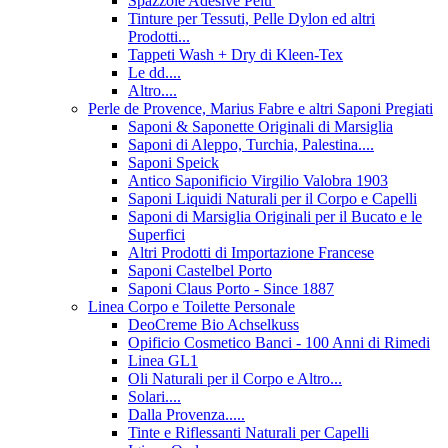
Spazzole Adesive Pelu'
Tinture per Tessuti, Pelle Dylon ed altri
Prodotti...
Tappeti Wash + Dry di Kleen-Tex
Le dd....
Altro....
Perle de Provence, Marius Fabre e altri Saponi Pregiati
Saponi & Saponette Originali di Marsiglia
Saponi di Aleppo, Turchia, Palestina....
Saponi Speick
Antico Saponificio Virgilio Valobra 1903
Saponi Liquidi Naturali per il Corpo e Capelli
Saponi di Marsiglia Originali per il Bucato e le
Superfici
Altri Prodotti di Importazione Francese
Saponi Castelbel Porto
Saponi Claus Porto - Since 1887
Linea Corpo e Toilette Personale
DeoCreme Bio Achselkuss
Opificio Cosmetico Banci - 100 Anni di Rimedi
Linea GL1
Oli Naturali per il Corpo e Altro...
Solari....
Dalla Provenza.....
Tinte e Riflessanti Naturali per Capelli