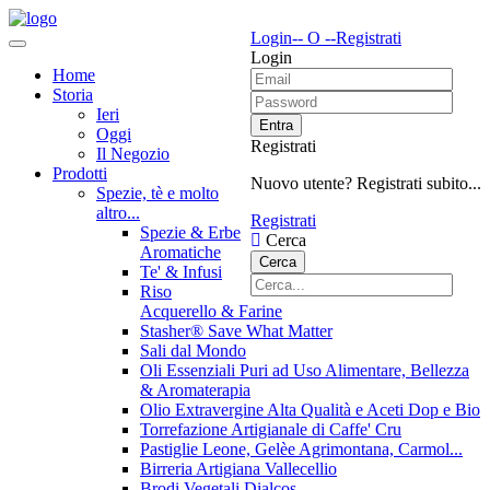
Login
-- O --
Registrati
Login
Home
Storia
Ieri
Entra
Oggi
Registrati
Il Negozio
Prodotti
Nuovo utente? Registrati subito...
Spezie, tè e molto
altro...
Registrati
Spezie & Erbe
Cerca
Aromatiche
Cerca
Te' & Infusi
Riso
Acquerello & Farine
Stasher®️ Save What Matter
Sali dal Mondo
Oli Essenziali Puri ad Uso Alimentare, Bellezza
& Aromaterapia
Olio Extravergine Alta Qualità e Aceti Dop e Bio
Torrefazione Artigianale di Caffe' Cru
Pastiglie Leone, Gelèe Agrimontana, Carmol...
Birreria Artigiana Vallecellio
Brodi Vegetali Dialcos