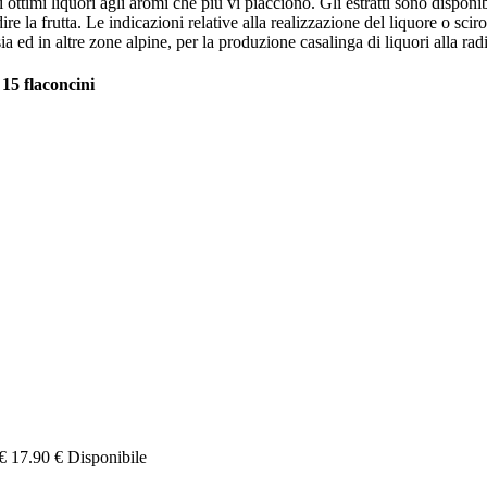
ottimi liquori agli aromi che più vi piacciono. Gli estratti sono disponibi
ire la frutta. Le indicazioni relative alla realizzazione del liquore o sc
a ed in altre zone alpine, per la produzione casalinga di liquori alla rad
 scatola da 15 flaconcini
€
17.90 €
Disponibile