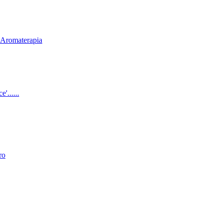
& Aromaterapia
'......
ro