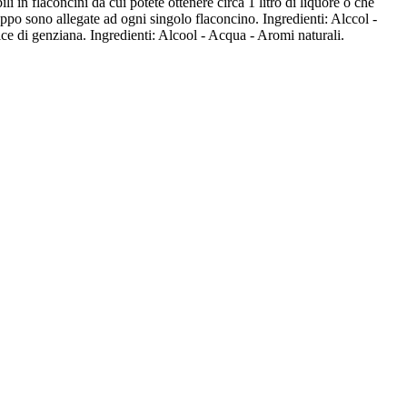
li in flaconcini da cui potete ottenere circa 1 litro di liquore o che
iroppo sono allegate ad ogni singolo flaconcino. Ingredienti: Alccol -
ice di genziana. Ingredienti: Alcool - Acqua - Aromi naturali.