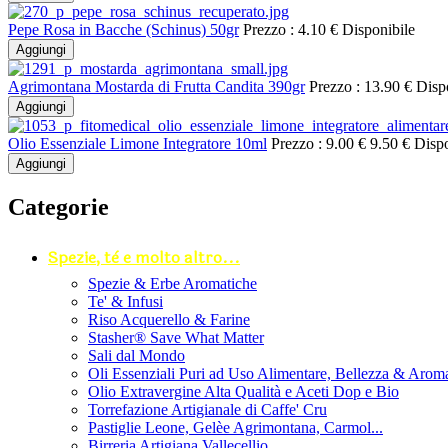
Pepe Rosa in Bacche (Schinus) 50gr
Prezzo :
4.10 €
Disponibile
Aggiungi
Agrimontana Mostarda di Frutta Candita 390gr
Prezzo :
13.90 €
Disp
Aggiungi
Olio Essenziale Limone Integratore 10ml
Prezzo :
9.00 €
9.50 €
Dispo
Aggiungi
Categorie
Spezie, tè e molto altro...
Spezie & Erbe Aromatiche
Te' & Infusi
Riso Acquerello & Farine
Stasher®️ Save What Matter
Sali dal Mondo
Oli Essenziali Puri ad Uso Alimentare, Bellezza & Arom
Olio Extravergine Alta Qualità e Aceti Dop e Bio
Torrefazione Artigianale di Caffe' Cru
Pastiglie Leone, Gelèe Agrimontana, Carmol...
Birreria Artigiana Vallecellio