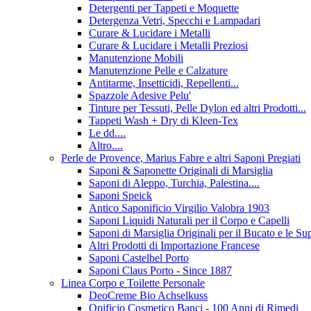
Detergenti per Tappeti e Moquette
Detergenza Vetri, Specchi e Lampadari
Curare & Lucidare i Metalli
Curare & Lucidare i Metalli Preziosi
Manutenzione Mobili
Manutenzione Pelle e Calzature
Antitarme, Insetticidi, Repellenti...
Spazzole Adesive Pelu'
Tinture per Tessuti, Pelle Dylon ed altri Prodotti...
Tappeti Wash + Dry di Kleen-Tex
Le dd....
Altro....
Perle de Provence, Marius Fabre e altri Saponi Pregiati
Saponi & Saponette Originali di Marsiglia
Saponi di Aleppo, Turchia, Palestina....
Saponi Speick
Antico Saponificio Virgilio Valobra 1903
Saponi Liquidi Naturali per il Corpo e Capelli
Saponi di Marsiglia Originali per il Bucato e le Sup
Altri Prodotti di Importazione Francese
Saponi Castelbel Porto
Saponi Claus Porto - Since 1887
Linea Corpo e Toilette Personale
DeoCreme Bio Achselkuss
Opificio Cosmetico Banci - 100 Anni di Rimedi