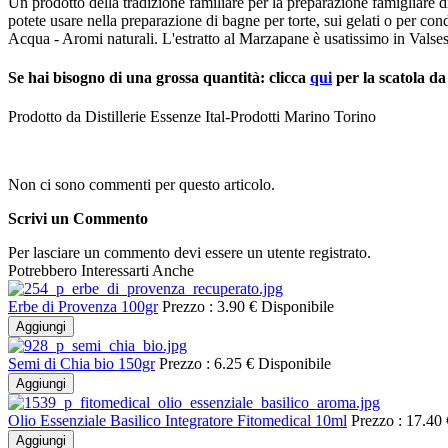
Un prodotto della tradizione familiare per la preparazione famigliare di 
potete usare nella preparazione di bagne per torte, sui gelati o per cond
Acqua - Aromi naturali. L'estratto al Marzapane è usatissimo in Valsesi
Se hai bisogno di una grossa quantità: clicca
qui
per la
Prodotto da Distillerie Essenze Ital-Prodotti Marino Torino
Non ci sono commenti per questo articolo.
Scrivi un Commento
Per lasciare un commento devi essere un utente registrato.
Potrebbero Interessarti Anche
Erbe di Provenza 100gr
Prezzo :
3.90 €
Disponibile
Aggiungi
Semi di Chia bio 150gr
Prezzo :
6.25 €
Disponibile
Aggiungi
Olio Essenziale Basilico Integratore Fitomedical 10ml
Prezzo :
17.40 
Aggiungi