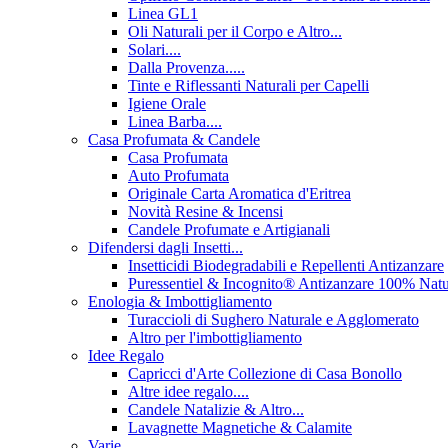
Linea GL1
Oli Naturali per il Corpo e Altro...
Solari....
Dalla Provenza.....
Tinte e Riflessanti Naturali per Capelli
Igiene Orale
Linea Barba....
Casa Profumata & Candele
Casa Profumata
Auto Profumata
Originale Carta Aromatica d'Eritrea
Novità Resine & Incensi
Candele Profumate e Artigianali
Difendersi dagli Insetti...
Insetticidi Biodegradabili e Repellenti Antizanzare
Puressentiel & Incognito® Antizanzare 100% Natu
Enologia & Imbottigliamento
Turaccioli di Sughero Naturale e Agglomerato
Altro per l'imbottigliamento
Idee Regalo
Capricci d'Arte Collezione di Casa Bonollo
Altre idee regalo....
Candele Natalizie & Altro...
Lavagnette Magnetiche & Calamite
Varie