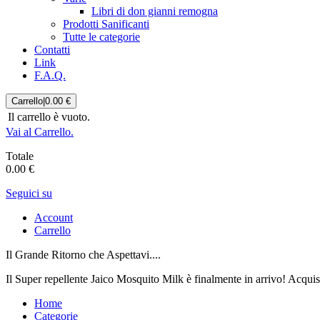
Libri di don gianni remogna
Prodotti Sanificanti
Tutte le categorie
Contatti
Link
F.A.Q.
Carrello
|
0.00 €
Il carrello è vuoto.
Vai al Carrello.
Totale
0.00 €
Seguici su
Account
Carrello
Il Grande Ritorno che Aspettavi....
Il Super repellente Jaico Mosquito Milk è finalmente in arrivo! Acqui
Home
Categorie