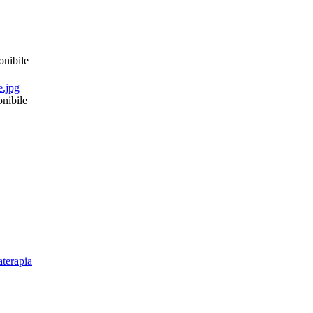
onibile
nibile
aterapia