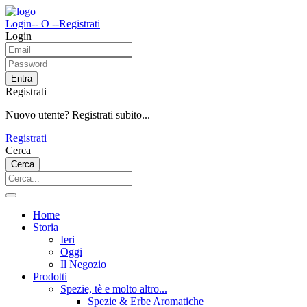
Login
-- O --
Registrati
Login
Entra
Registrati
Nuovo utente? Registrati subito...
Registrati
Cerca
Cerca
Home
Storia
Ieri
Oggi
Il Negozio
Prodotti
Spezie, tè e molto altro...
Spezie & Erbe Aromatiche