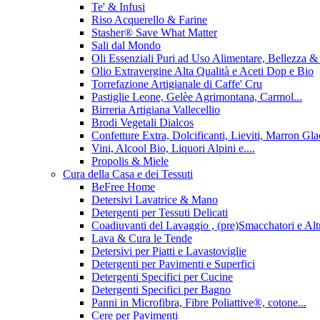
Te' & Infusi
Riso Acquerello & Farine
Stasher®️ Save What Matter
Sali dal Mondo
Oli Essenziali Puri ad Uso Alimentare, Bellezza 
Olio Extravergine Alta Qualità e Aceti Dop e Bio
Torrefazione Artigianale di Caffe' Cru
Pastiglie Leone, Gelèe Agrimontana, Carmol...
Birreria Artigiana Vallecellio
Brodi Vegetali Dialcos
Confetture Extra, Dolcificanti, Lieviti, Marron Glace
Vini, Alcool Bio, Liquori Alpini e....
Propolis & Miele
Cura della Casa e dei Tessuti
BeFree Home
Detersivi Lavatrice & Mano
Detergenti per Tessuti Delicati
Coadiuvanti del Lavaggio , (pre)Smacchatori e Alt
Lava & Cura le Tende
Detersivi per Piatti e Lavastoviglie
Detergenti per Pavimenti e Superfici
Detergenti Specifici per Cucine
Detergenti Specifici per Bagno
Panni in Microfibra, Fibre Poliattive®, cotone...
Cere per Pavimenti