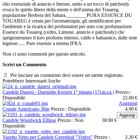
olio essenziale di arancio e limone, unito a un tocco di patchouly
evoca lo spirito libero della mente e dell'anima dei Touareg,
popolazione Berbera del Sahara.________PURA ESSENCE DU
TOUAREG è creata per l'aromaterapia, gli umidificatori per
l'ambiente e la ricarica dei profumatori per auto con profumazione
Essence du Touareg (cedro, Limone, arancio e patchouly) che
sprigioneranno il loro profumo intenso, caldo e balsamico, dalle note
legnose...... Pure essenze a norma IFRA.
Non ci sono commenti per questo articolo.
Scrivi un Commento
Per lasciare un commento devi essere un utente registrato.
Potrebbero Interessarti Anche
Candele Danesi - Daenishe Kerzen 1° misura (17cm.ca.)
Prezzo :
Disponibile
22.00 €
Aggiungi
Copale Americano 30gr
Prezzo :
Disponibile
4.90 €
Aggiungi
Candele Woodwick Ellipse
Prezzo :
Non
38.90 €
Disponibile
Vasetto Vetro per Candele Greenleaf "Votive"
Prezzo :
2.20 €