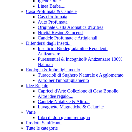
Igiene Orale
Linea Barba....
Casa Profumata & Candele
Casa Profumata
Auto Profumata
Originale Carta Aromatica d'Eritrea
Novità Resine & Incensi
Candele Profumate e Artigianali
Difendersi dagli Insetti...
Insetticidi Biodegradabili e Repellenti
Antizanzare
Puressentiel & Incognito® Antizanzare 100%
Naturali
Enologia & Imbottigliamento
Turaccioli di Sughero Naturale e Agglomerato
Altro per l'imbottigliamento
Idee Regalo
Capricci d'Arte Collezione di Casa Bonollo
Altre idee regalo....
Candele Natalizie & Altro...
Lavagnette Magnetiche & Calamite
Varie
Libri di don gianni remogna
Prodotti Sanificanti
Tutte le categorie