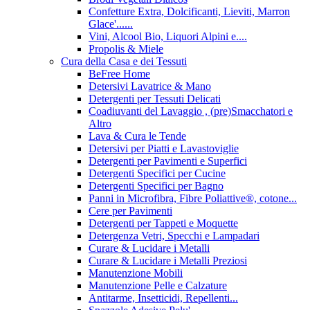
Confetture Extra, Dolcificanti, Lieviti, Marron
Glace'......
Vini, Alcool Bio, Liquori Alpini e....
Propolis & Miele
Cura della Casa e dei Tessuti
BeFree Home
Detersivi Lavatrice & Mano
Detergenti per Tessuti Delicati
Coadiuvanti del Lavaggio , (pre)Smacchatori e
Altro
Lava & Cura le Tende
Detersivi per Piatti e Lavastoviglie
Detergenti per Pavimenti e Superfici
Detergenti Specifici per Cucine
Detergenti Specifici per Bagno
Panni in Microfibra, Fibre Poliattive®, cotone...
Cere per Pavimenti
Detergenti per Tappeti e Moquette
Detergenza Vetri, Specchi e Lampadari
Curare & Lucidare i Metalli
Curare & Lucidare i Metalli Preziosi
Manutenzione Mobili
Manutenzione Pelle e Calzature
Antitarme, Insetticidi, Repellenti...