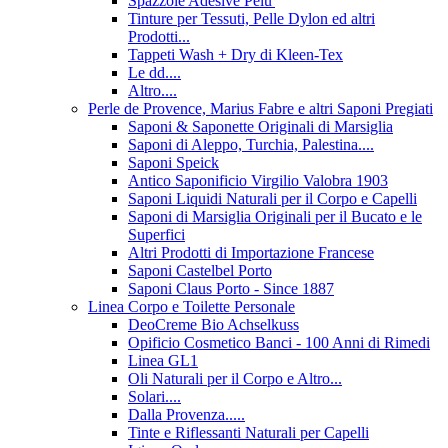
Spazzole Adesive Pelu'
Tinture per Tessuti, Pelle Dylon ed altri
Prodotti...
Tappeti Wash + Dry di Kleen-Tex
Le dd....
Altro....
Perle de Provence, Marius Fabre e altri Saponi Pregiati
Saponi & Saponette Originali di Marsiglia
Saponi di Aleppo, Turchia, Palestina....
Saponi Speick
Antico Saponificio Virgilio Valobra 1903
Saponi Liquidi Naturali per il Corpo e Capelli
Saponi di Marsiglia Originali per il Bucato e le
Superfici
Altri Prodotti di Importazione Francese
Saponi Castelbel Porto
Saponi Claus Porto - Since 1887
Linea Corpo e Toilette Personale
DeoCreme Bio Achselkuss
Opificio Cosmetico Banci - 100 Anni di Rimedi
Linea GL1
Oli Naturali per il Corpo e Altro...
Solari....
Dalla Provenza.....
Tinte e Riflessanti Naturali per Capelli