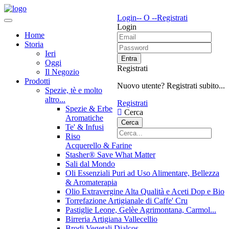
Login
-- O --
Registrati
Login
Home
Storia
Ieri
Entra
Oggi
Registrati
Il Negozio
Prodotti
Nuovo utente? Registrati subito...
Spezie, tè e molto
altro...
Registrati
Spezie & Erbe
Cerca
Aromatiche
Cerca
Te' & Infusi
Riso
Acquerello & Farine
Stasher®️ Save What Matter
Sali dal Mondo
Oli Essenziali Puri ad Uso Alimentare, Bellezza
& Aromaterapia
Olio Extravergine Alta Qualità e Aceti Dop e Bio
Torrefazione Artigianale di Caffe' Cru
Pastiglie Leone, Gelèe Agrimontana, Carmol...
Birreria Artigiana Vallecellio
Brodi Vegetali Dialcos