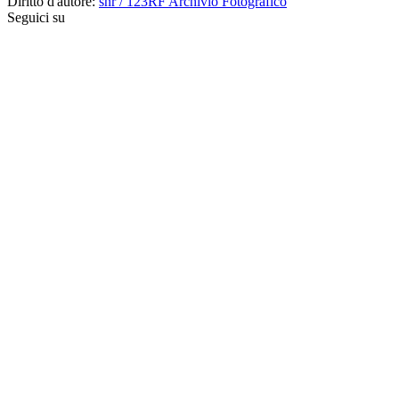
Diritto d'autore:
snr / 123RF Archivio Fotografico
Seguici su