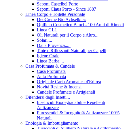
Saponi Castelbel Porto
Saponi Claus Porto - Since 1887
Linea Corpo e Toilette Personale
DeoCreme Bio Achselkuss
Opificio Cosmetico Banci - 100 Anni di Rimedi
Linea GL1
Oli Naturali per il Corpo e Altro...
Solari....
Dalla Provenza.....
Tinte e Riflessanti Naturali per Capelli
Igiene Orale
Linea Barba....
Casa Profumata & Candele
Casa Profumata
Auto Profumata
Originale Carta Aromatica d'Eritrea
Novità Resine & Incensi
Candele Profumate e Artigianali
Difendersi dagli Insetti...
Insetticidi Biodegradabili e Repellenti
Antizanzare
Puressentiel & Incognito® Antizanzare 100%
Naturali
Enologia & Imbottigliamento
Turaccioli di Sughero Naturale e Agglomerato