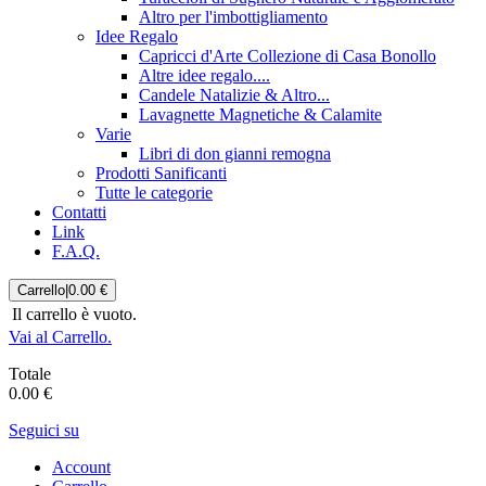
Altro per l'imbottigliamento
Idee Regalo
Capricci d'Arte Collezione di Casa Bonollo
Altre idee regalo....
Candele Natalizie & Altro...
Lavagnette Magnetiche & Calamite
Varie
Libri di don gianni remogna
Prodotti Sanificanti
Tutte le categorie
Contatti
Link
F.A.Q.
Carrello
|
0.00 €
Il carrello è vuoto.
Vai al Carrello.
Totale
0.00 €
Seguici su
Account