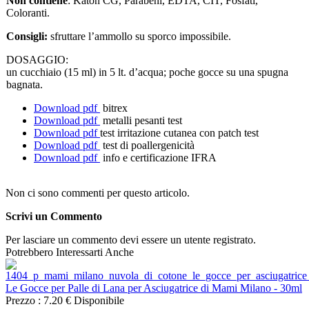
Non contiene
: Katon CG, Parabeni, EDTA, CIT, Fosfati,
Coloranti.
Consigli:
sfruttare l’ammollo su sporco impossibile.
DOSAGGIO:
un cucchiaio (15 ml) in 5 lt. d’acqua; poche gocce su una spugna
bagnata.
Download pdf
bitrex
Download pdf
metalli pesanti test
Download pdf
test irritazione cutanea con patch test
Download pdf
test di poallergenicità
Download pdf
info e certificazione IFRA
Non ci sono commenti per questo articolo.
Scrivi un Commento
Per lasciare un commento devi essere un utente registrato.
Potrebbero Interessarti Anche
Le Gocce per Palle di Lana per Asciugatrice di Mami Milano - 30ml
Prezzo :
7.20 €
Disponibile