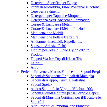
Detergenti Specifici per Bagno
Panni in Microfibra, Fibre Poliattive®, cotone...
Cere per Pavimenti
Detergenti per Tappeti e Moquette
Detergenza Vetri, Specchi e Lampadari
Curare & Lucidare i Metalli
Curare & Lucidare i Metalli Preziosi
Manutenzione Mobili
Manutenzione Pelle e Calzature
Antitarme, Insetticidi, Repellenti...
Spazzole Adesive Pelu'
Tinture per Tessuti, Pelle Dylon ed altri
Prodotti...
Tappeti Wash + Dry di Kleen-Tex
Le dd....
Altro....
Perle de Provence, Marius Fabre e altri Saponi Pregiati
Saponi & Saponette Originali di Marsiglia
Saponi di Aleppo, Turchia, Palestina....
Saponi Speick
Antico Saponificio Virgilio Valobra 1903
Saponi Liquidi Naturali per il Corpo e Capelli
Saponi di Marsiglia Originali per il Bucato e le
Superfici
Altri Prodotti di Importazione Francese