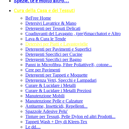
Spezie, tè e molto altro...
Cura della Casa e dei Tessuti
BeFree Home
Detersivi Lavatrice & Mano
Detergenti per Tessuti Delicati
Coadiuvanti del Lavaggio , (pre)Smacchatori e Altro
Lava & Cura le Tende
Detersivi per Piatti e Lavastoviglie
Detergenti per Pavimenti e Superfici
Detergenti Specifici per Cucine
Detergenti Specifici per Bagno
Panni in Microfibra, Fibre Poliattive®, cotone...
Cere per Pavimenti
Detergenti per Tappeti e Moquette
Detergenza Vetri, Specchi e Lampadari
Curare & Lucidare i Metalli
Curare & Lucidare i Metalli Preziosi
Manutenzione Mobili
Manutenzione Pelle e Calzature
Antitarme, Insetticidi, Repellenti...
Spazzole Adesive Pelu'
Tinture per Tessuti, Pelle Dylon ed altri Prodotti...
Tappeti Wash + Dry di Kleen-Tex
Le dd....