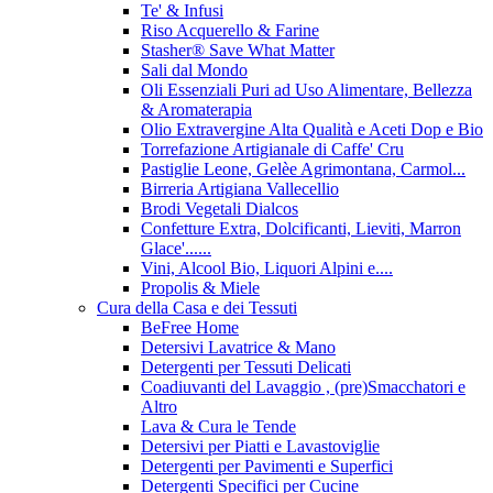
Te' & Infusi
Riso Acquerello & Farine
Stasher®️ Save What Matter
Sali dal Mondo
Oli Essenziali Puri ad Uso Alimentare, Bellezza
& Aromaterapia
Olio Extravergine Alta Qualità e Aceti Dop e Bio
Torrefazione Artigianale di Caffe' Cru
Pastiglie Leone, Gelèe Agrimontana, Carmol...
Birreria Artigiana Vallecellio
Brodi Vegetali Dialcos
Confetture Extra, Dolcificanti, Lieviti, Marron
Glace'......
Vini, Alcool Bio, Liquori Alpini e....
Propolis & Miele
Cura della Casa e dei Tessuti
BeFree Home
Detersivi Lavatrice & Mano
Detergenti per Tessuti Delicati
Coadiuvanti del Lavaggio , (pre)Smacchatori e
Altro
Lava & Cura le Tende
Detersivi per Piatti e Lavastoviglie
Detergenti per Pavimenti e Superfici
Detergenti Specifici per Cucine