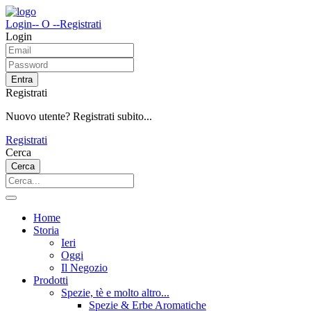
Login
-- O --
Registrati
Login
Entra
Registrati
Nuovo utente? Registrati subito...
Registrati
Cerca
Cerca
Home
Storia
Ieri
Oggi
Il Negozio
Prodotti
Spezie, tè e molto altro...
Spezie & Erbe Aromatiche