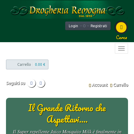
Login
-- O --
Registrati
Cerca
Carrello
|
0.00 €
Seguici su
Account
Carrello
Il Grande Ritorno che
Aspettavi....
Il Super repellente Jaico Mosquito Milk è finalmente in