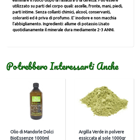
utilizzato su parti del corpo quali: ascelle, fronte, mani, piedi,
parti intime. Senza collanti chimici, alcool, conservanti,
coloranti ed è priva di profumo. E' inodore e non macchia
l’abbigliamento. Ingredienti: allume di potassio.Usato
quotidianamente il minerale dura mediamente 2-3 ANNI.
Potrebbero Interessarti Anche
Olio di Mandorle Dolci
Argilla Verde in polvere
BioEssenze 1000ml
essiccata al sole 1000gr