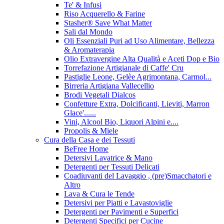
Te' & Infusi
Riso Acquerello & Farine
Stasher®️ Save What Matter
Sali dal Mondo
Oli Essenziali Puri ad Uso Alimentare, Bellezza
& Aromaterapia
Olio Extravergine Alta Qualità e Aceti Dop e Bio
Torrefazione Artigianale di Caffe' Cru
Pastiglie Leone, Gelèe Agrimontana, Carmol...
Birreria Artigiana Vallecellio
Brodi Vegetali Dialcos
Confetture Extra, Dolcificanti, Lieviti, Marron
Glace'......
Vini, Alcool Bio, Liquori Alpini e....
Propolis & Miele
Cura della Casa e dei Tessuti
BeFree Home
Detersivi Lavatrice & Mano
Detergenti per Tessuti Delicati
Coadiuvanti del Lavaggio , (pre)Smacchatori e
Altro
Lava & Cura le Tende
Detersivi per Piatti e Lavastoviglie
Detergenti per Pavimenti e Superfici
Detergenti Specifici per Cucine