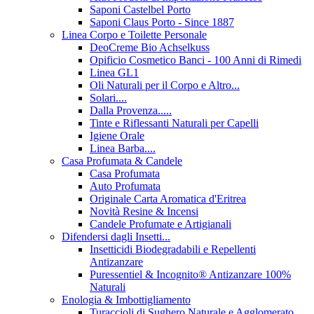
Saponi Castelbel Porto
Saponi Claus Porto - Since 1887
Linea Corpo e Toilette Personale
DeoCreme Bio Achselkuss
Opificio Cosmetico Banci - 100 Anni di Rimedi
Linea GL1
Oli Naturali per il Corpo e Altro...
Solari....
Dalla Provenza.....
Tinte e Riflessanti Naturali per Capelli
Igiene Orale
Linea Barba....
Casa Profumata & Candele
Casa Profumata
Auto Profumata
Originale Carta Aromatica d'Eritrea
Novità Resine & Incensi
Candele Profumate e Artigianali
Difendersi dagli Insetti...
Insetticidi Biodegradabili e Repellenti
Antizanzare
Puressentiel & Incognito® Antizanzare 100%
Naturali
Enologia & Imbottigliamento
Turaccioli di Sughero Naturale e Agglomerato