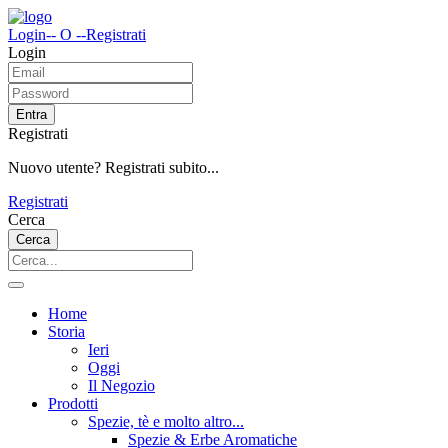
Login
-- O --
Registrati
Login
Entra
Registrati
Nuovo utente? Registrati subito...
Registrati
Cerca
Cerca
Home
Storia
Ieri
Oggi
Il Negozio
Prodotti
Spezie, tè e molto altro...
Spezie & Erbe Aromatiche