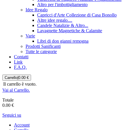
Altro per l'imbottigliamento
Idee Regalo
Capricci d'Arte Collezione di Casa Bonollo
Altre idee regalo....
Candele Natalizie & Altro...
Lavagnette Magnetiche & Calamite
Varie
Libri di don gianni remogna
Prodotti Sanificanti
Tutte le categorie
Contatti
Link
F.A.Q.
Carrello
|
0.00 €
Il carrello è vuoto.
Vai al Carrello.
Totale
0.00 €
Seguici su
Account