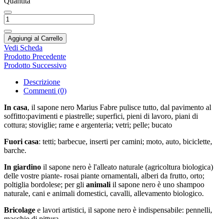
Quantità
Aggiungi al Carrello
Vedi Scheda
Prodotto Precedente
Prodotto Successivo
Descrizione
Commenti (0)
In casa
, il sapone nero Marius Fabre pulisce tutto, dal pavimento al
soffitto:pavimenti e piastrelle; superfici, pieni di lavoro, piani di
cottura; stoviglie; rame e argenteria; vetri; pelle; bucato
Fuori casa
: tetti; barbecue, inserti per camini; moto, auto, biciclette,
barche.
In giardino
il sapone nero è l'alleato naturale (agricoltura biologica)
delle vostre piante- rosai piante ornamentali, alberi da frutto, orto;
poltiglia bordolese; per gli
animali
il sapone nero è uno shampoo
naturale, cani e animali domestici, cavalli, allevamento biologico.
Bricolage
e lavori artistici, il sapone nero è indispensabile: pennelli,
macchie di pittura.....