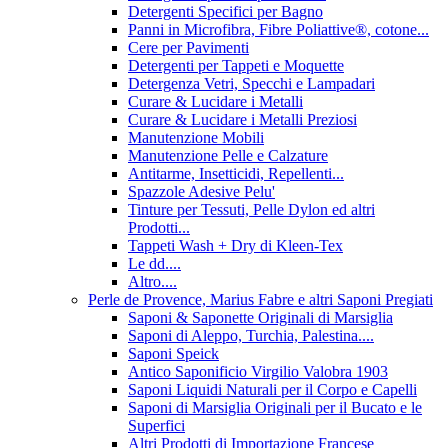
Detergenti Specifici per Bagno
Panni in Microfibra, Fibre Poliattive®, cotone...
Cere per Pavimenti
Detergenti per Tappeti e Moquette
Detergenza Vetri, Specchi e Lampadari
Curare & Lucidare i Metalli
Curare & Lucidare i Metalli Preziosi
Manutenzione Mobili
Manutenzione Pelle e Calzature
Antitarme, Insetticidi, Repellenti...
Spazzole Adesive Pelu'
Tinture per Tessuti, Pelle Dylon ed altri
Prodotti...
Tappeti Wash + Dry di Kleen-Tex
Le dd....
Altro....
Perle de Provence, Marius Fabre e altri Saponi Pregiati
Saponi & Saponette Originali di Marsiglia
Saponi di Aleppo, Turchia, Palestina....
Saponi Speick
Antico Saponificio Virgilio Valobra 1903
Saponi Liquidi Naturali per il Corpo e Capelli
Saponi di Marsiglia Originali per il Bucato e le
Superfici
Altri Prodotti di Importazione Francese