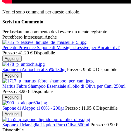
Non ci sono commenti per questo articolo.
Scrivi un Commento
Per lasciare un commento devi essere un utente registrato.
Potrebbero Interessarti Anche
Perle de Provence Sapone di Marsiglia-Lessive per Bucato 5LT
Prezzo :
41.20 €
Disponibile
Aggiungi
Sapone di Antiochia al 35% 130gr
Prezzo :
9.50 €
Disponibile
Aggiungi
Marius Fabre Shampoo Essenziale all'olio di Oliva per Cani 250ml
Prezzo :
8.90 €
Disponibile
Aggiungi
Sapone di Aleppo al 60% - 200gr
Prezzo :
11.95 €
Disponibile
Aggiungi
Sapone di Marsiglia Liquido Puro Oliva 500ml
Prezzo :
9.90 €
Disponibile