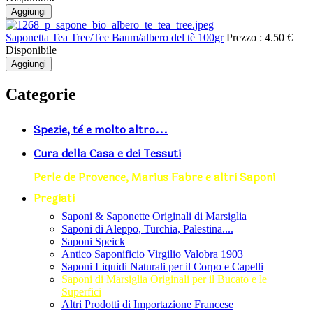
Aggiungi
Saponetta Tea Tree/Tee Baum/albero del tè 100gr
Prezzo :
4.50 €
Disponibile
Aggiungi
Categorie
Spezie, tè e molto altro...
Cura della Casa e dei Tessuti
Perle de Provence, Marius Fabre e altri Saponi
Pregiati
Saponi & Saponette Originali di Marsiglia
Saponi di Aleppo, Turchia, Palestina....
Saponi Speick
Antico Saponificio Virgilio Valobra 1903
Saponi Liquidi Naturali per il Corpo e Capelli
Saponi di Marsiglia Originali per il Bucato e le
Superfici
Altri Prodotti di Importazione Francese