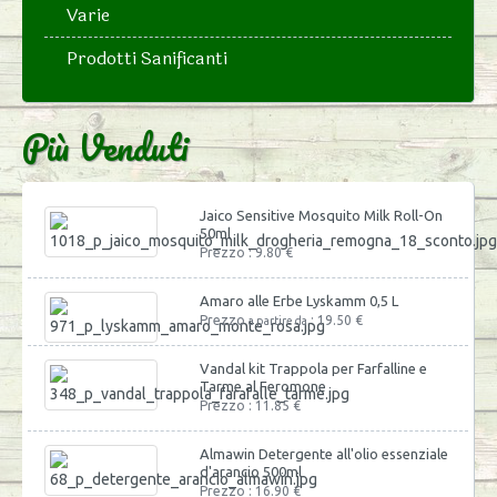
Varie
Prodotti Sanificanti
Più Venduti
Jaico Sensitive Mosquito Milk Roll-On
50ml
Prezzo : 9.80 €
Amaro alle Erbe Lyskamm 0,5 L
Prezzo
: 19.50 €
a partire da
Vandal kit Trappola per Farfalline e
Tarme al Feromone
Prezzo : 11.85 €
Almawin Detergente all'olio essenziale
d'arancio 500ml
Prezzo : 16.90 €