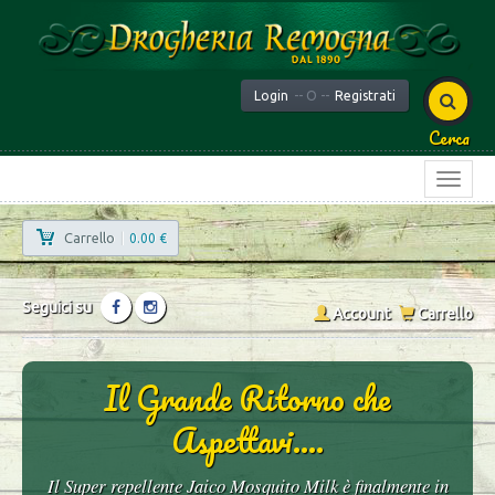
Login
-- O --
Registrati
Cerca
Carrello
|
0.00 €
Seguici su
Account
Carrello
Il Grande Ritorno che
Aspettavi....
Il Super repellente Jaico Mosquito Milk è finalmente in