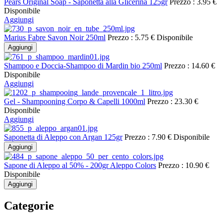
Pears Original Soap - Saponetta alla Glicerina 125gr
Prezzo :
3.95 €
Disponibile
Aggiungi
Marius Fabre Savon Noir 250ml
Prezzo :
5.75 €
Disponibile
Aggiungi
Shampoo e Doccia-Shampoo di Mardin bio 250ml
Prezzo :
14.60 €
Disponibile
Aggiungi
Gel - Shampooning Corpo & Capelli 1000ml
Prezzo :
23.30 €
Disponibile
Aggiungi
Saponetta di Aleppo con Argan 125gr
Prezzo :
7.90 €
Disponibile
Aggiungi
Sapone di Aleppo al 50% - 200gr Aleppo Colors
Prezzo :
10.90 €
Disponibile
Aggiungi
Categorie