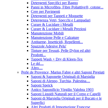
Detergenti Specifici per Bagno
Panni in Microfibra, Fibre Poliattive®, cotone...
Cere per Pavimenti
Detergenti per Tappeti e Moquette
Detergenza Vetri, Specchi e Lampadari
Curare & Lucidare i Metalli
Curare & Lucidare i Metalli Preziosi
Manutenzione Mobili
Manutenzione Pelle e Calzature
Antitarme, Insetticidi, Repellenti...
Spazzole Adesive Pelu'
Tinture per Tessuti, Pelle Dylon ed altri
Prodotti...
Tappeti Wash + Dry di Kleen-Tex
Le dd....
Altro....
Perle de Provence, Marius Fabre e altri Saponi Pregiati
Saponi & Saponette Originali di Marsiglia
Saponi di Aleppo, Turchia, Palestina....
Saponi Speick
Antico Saponificio Virgilio Valobra 1903
Saponi Liquidi Naturali per il Corpo e Capelli
Saponi di Marsiglia Originali per il Bucato e le
Superfici
Altri Prodotti di Importazione Francese