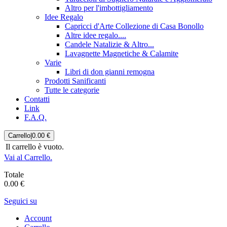
Altro per l'imbottigliamento
Idee Regalo
Capricci d'Arte Collezione di Casa Bonollo
Altre idee regalo....
Candele Natalizie & Altro...
Lavagnette Magnetiche & Calamite
Varie
Libri di don gianni remogna
Prodotti Sanificanti
Tutte le categorie
Contatti
Link
F.A.Q.
Carrello
|
0.00 €
Il carrello è vuoto.
Vai al Carrello.
Totale
0.00 €
Seguici su
Account