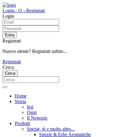
Login
-- O --
Registrati
Login
Entra
Registrati
Nuovo utente? Registrati subito...
Registrati
Cerca
Cerca
Home
Storia
Ieri
Oggi
Il Negozio
Prodotti
Spezie, tè e molto altro...
Spezie & Erbe Aromatiche