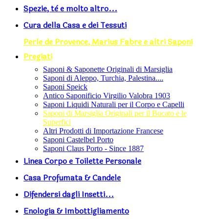
Spezie, tè e molto altro...
Cura della Casa e dei Tessuti
Perle de Provence, Marius Fabre e altri Saponi
Pregiati
Saponi & Saponette Originali di Marsiglia
Saponi di Aleppo, Turchia, Palestina....
Saponi Speick
Antico Saponificio Virgilio Valobra 1903
Saponi Liquidi Naturali per il Corpo e Capelli
Saponi di Marsiglia Originali per il Bucato e le
Superfici
Altri Prodotti di Importazione Francese
Saponi Castelbel Porto
Saponi Claus Porto - Since 1887
Linea Corpo e Toilette Personale
Casa Profumata & Candele
Difendersi dagli Insetti...
Enologia & Imbottigliamento