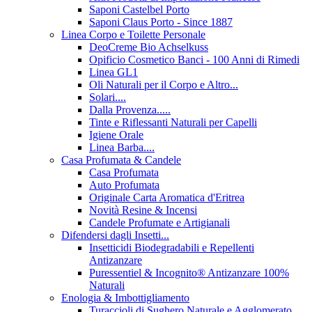
Saponi Castelbel Porto
Saponi Claus Porto - Since 1887
Linea Corpo e Toilette Personale
DeoCreme Bio Achselkuss
Opificio Cosmetico Banci - 100 Anni di Rimedi
Linea GL1
Oli Naturali per il Corpo e Altro...
Solari....
Dalla Provenza.....
Tinte e Riflessanti Naturali per Capelli
Igiene Orale
Linea Barba....
Casa Profumata & Candele
Casa Profumata
Auto Profumata
Originale Carta Aromatica d'Eritrea
Novità Resine & Incensi
Candele Profumate e Artigianali
Difendersi dagli Insetti...
Insetticidi Biodegradabili e Repellenti
Antizanzare
Puressentiel & Incognito® Antizanzare 100%
Naturali
Enologia & Imbottigliamento
Turaccioli di Sughero Naturale e Agglomerato