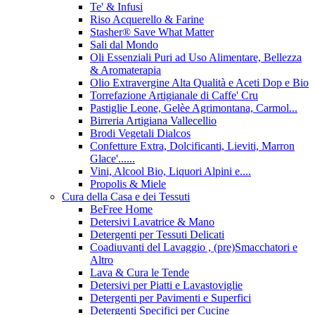
Te' & Infusi
Riso Acquerello & Farine
Stasher®️ Save What Matter
Sali dal Mondo
Oli Essenziali Puri ad Uso Alimentare, Bellezza
& Aromaterapia
Olio Extravergine Alta Qualità e Aceti Dop e Bio
Torrefazione Artigianale di Caffe' Cru
Pastiglie Leone, Gelèe Agrimontana, Carmol...
Birreria Artigiana Vallecellio
Brodi Vegetali Dialcos
Confetture Extra, Dolcificanti, Lieviti, Marron
Glace'......
Vini, Alcool Bio, Liquori Alpini e....
Propolis & Miele
Cura della Casa e dei Tessuti
BeFree Home
Detersivi Lavatrice & Mano
Detergenti per Tessuti Delicati
Coadiuvanti del Lavaggio , (pre)Smacchatori e
Altro
Lava & Cura le Tende
Detersivi per Piatti e Lavastoviglie
Detergenti per Pavimenti e Superfici
Detergenti Specifici per Cucine