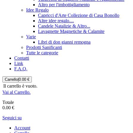
Altro per l'imbottigliamento
Idee Regalo
Capricci d'Arte Collezione di Casa Bonollo
Altre idee regalo....
Candele Natalizie & Altro...
Lavagnette Magnetiche & Calamite
Varie
Libri di don gianni remogna
Prodotti Sanificanti
Tutte le categorie
Contatti
Link
F.A.Q.
Carrello
|
0.00 €
Il carrello è vuoto.
Vai al Carrello.
Totale
0.00 €
Seguici su
Account