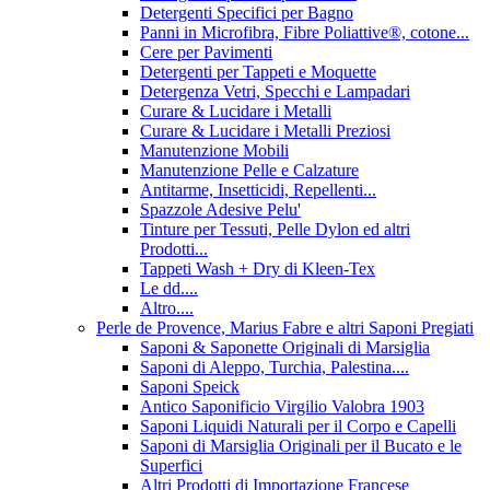
Detergenti Specifici per Bagno
Panni in Microfibra, Fibre Poliattive®, cotone...
Cere per Pavimenti
Detergenti per Tappeti e Moquette
Detergenza Vetri, Specchi e Lampadari
Curare & Lucidare i Metalli
Curare & Lucidare i Metalli Preziosi
Manutenzione Mobili
Manutenzione Pelle e Calzature
Antitarme, Insetticidi, Repellenti...
Spazzole Adesive Pelu'
Tinture per Tessuti, Pelle Dylon ed altri
Prodotti...
Tappeti Wash + Dry di Kleen-Tex
Le dd....
Altro....
Perle de Provence, Marius Fabre e altri Saponi Pregiati
Saponi & Saponette Originali di Marsiglia
Saponi di Aleppo, Turchia, Palestina....
Saponi Speick
Antico Saponificio Virgilio Valobra 1903
Saponi Liquidi Naturali per il Corpo e Capelli
Saponi di Marsiglia Originali per il Bucato e le
Superfici
Altri Prodotti di Importazione Francese