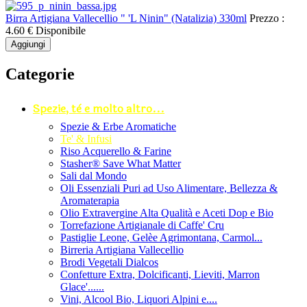
Birra Artigiana Vallecellio " 'L Ninin" (Natalizia) 330ml
Prezzo :
4.60 €
Disponibile
Aggiungi
Categorie
Spezie, tè e molto altro...
Spezie & Erbe Aromatiche
Te' & Infusi
Riso Acquerello & Farine
Stasher®️ Save What Matter
Sali dal Mondo
Oli Essenziali Puri ad Uso Alimentare, Bellezza &
Aromaterapia
Olio Extravergine Alta Qualità e Aceti Dop e Bio
Torrefazione Artigianale di Caffe' Cru
Pastiglie Leone, Gelèe Agrimontana, Carmol...
Birreria Artigiana Vallecellio
Brodi Vegetali Dialcos
Confetture Extra, Dolcificanti, Lieviti, Marron
Glace'......
Vini, Alcool Bio, Liquori Alpini e....