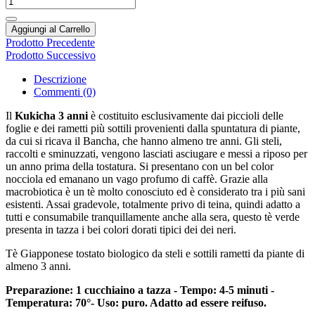
Aggiungi al Carrello
Prodotto Precedente
Prodotto Successivo
Descrizione
Commenti (0)
Il
Kukicha 3 anni
è costituito esclusivamente dai piccioli delle
foglie e dei rametti più sottili provenienti dalla spuntatura di piante,
da cui si ricava il Bancha, che hanno almeno tre anni. Gli steli,
raccolti e sminuzzati, vengono lasciati asciugare e messi a riposo per
un anno prima della tostatura. Si presentano con un bel color
nocciola ed emanano un vago profumo di caffè. Grazie alla
macrobiotica è un tè molto conosciuto ed è considerato tra i più sani
esistenti. Assai gradevole, totalmente privo di teina, quindi adatto a
tutti e consumabile tranquillamente anche alla sera, questo tè verde
presenta in tazza i bei colori dorati tipici dei dei neri.
Tè Giapponese tostato biologico da steli e sottili rametti da piante di
almeno 3 anni.
Preparazione:
1 cucchiaino a tazza
- Tempo: 4-5 minuti -
Temperatura: 70°
- Uso: puro. Adatto ad essere reifuso.