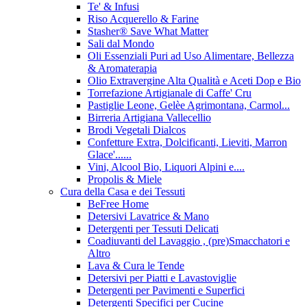
Te' & Infusi
Riso Acquerello & Farine
Stasher®️ Save What Matter
Sali dal Mondo
Oli Essenziali Puri ad Uso Alimentare, Bellezza
& Aromaterapia
Olio Extravergine Alta Qualità e Aceti Dop e Bio
Torrefazione Artigianale di Caffe' Cru
Pastiglie Leone, Gelèe Agrimontana, Carmol...
Birreria Artigiana Vallecellio
Brodi Vegetali Dialcos
Confetture Extra, Dolcificanti, Lieviti, Marron
Glace'......
Vini, Alcool Bio, Liquori Alpini e....
Propolis & Miele
Cura della Casa e dei Tessuti
BeFree Home
Detersivi Lavatrice & Mano
Detergenti per Tessuti Delicati
Coadiuvanti del Lavaggio , (pre)Smacchatori e
Altro
Lava & Cura le Tende
Detersivi per Piatti e Lavastoviglie
Detergenti per Pavimenti e Superfici
Detergenti Specifici per Cucine