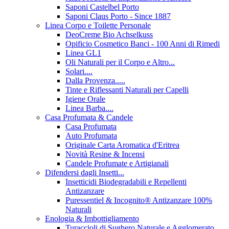
Saponi Castelbel Porto
Saponi Claus Porto - Since 1887
Linea Corpo e Toilette Personale
DeoCreme Bio Achselkuss
Opificio Cosmetico Banci - 100 Anni di Rimedi
Linea GL1
Oli Naturali per il Corpo e Altro...
Solari....
Dalla Provenza.....
Tinte e Riflessanti Naturali per Capelli
Igiene Orale
Linea Barba....
Casa Profumata & Candele
Casa Profumata
Auto Profumata
Originale Carta Aromatica d'Eritrea
Novità Resine & Incensi
Candele Profumate e Artigianali
Difendersi dagli Insetti...
Insetticidi Biodegradabili e Repellenti
Antizanzare
Puressentiel & Incognito® Antizanzare 100%
Naturali
Enologia & Imbottigliamento
Turaccioli di Sughero Naturale e Agglomerato