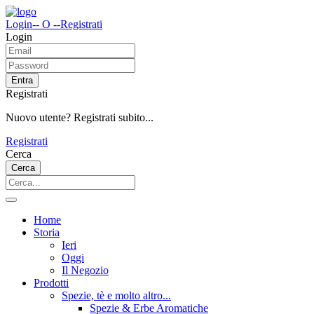
Login
-- O --
Registrati
Login
Entra
Registrati
Nuovo utente? Registrati subito...
Registrati
Cerca
Cerca
Home
Storia
Ieri
Oggi
Il Negozio
Prodotti
Spezie, tè e molto altro...
Spezie & Erbe Aromatiche