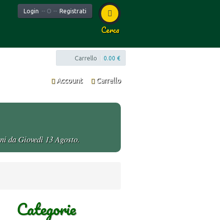
Login
-- O --
Registrati
Cerca
Carrello
|
0.00 €
Account
Carrello
oni da Giovedì 13 Agosto.
Categorie