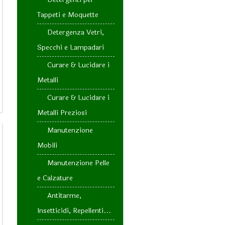
Tappeti e Moquette
Detergenza Vetri,
Specchi e Lampadari
Curare & Lucidare i
Metalli
Curare & Lucidare i
Metalli Preziosi
Manutenzione
Mobili
Manutenzione Pelle
e Calzature
Antitarme,
Insetticidi, Repellenti...