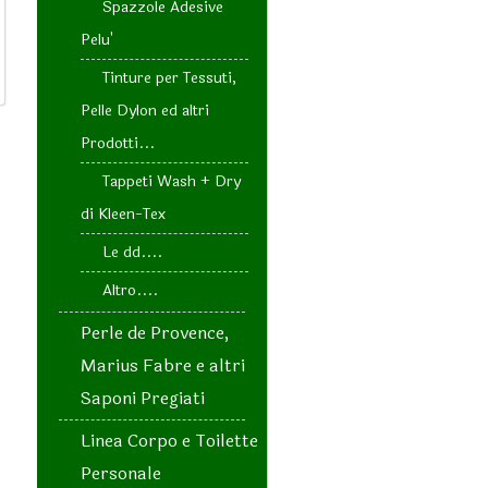
Spazzole Adesive
Pelu'
Tinture per Tessuti,
Pelle Dylon ed altri
Prodotti...
Tappeti Wash + Dry
di Kleen-Tex
Le dd....
Altro....
Perle de Provence,
Marius Fabre e altri
Saponi Pregiati
Linea Corpo e Toilette
Personale