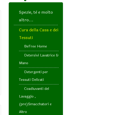
Spezie, tè e molto
altro...
Cura della Casa e dei
Tessuti
BeFree Home
Detersivi Lavatrice &
Mano
Detergenti per
Tessuti Delicati
Coadiuvanti del
Lavaggio ,
(pre)Smacchatori e
Altro