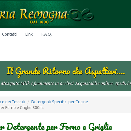
Contatti
Link
F.A.Q.
Il Grande Ritorno che Aspettavi....
o Mosquito Milk è finalmente in arrivo! Acquistabile online, spedizi
a e dei Tessuti
Detergenti Specifici per Cucine
per Forno e Griglie 500ml
er Detergente per Forno e Griglie