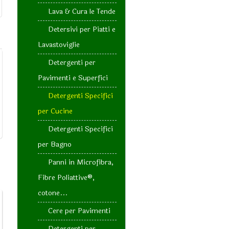
Lava & Cura le Tende
Detersivi per Piatti e
Lavastoviglie
Detergenti per
Pavimenti e Superfici
Detergenti Specifici
per Cucine
Detergenti Specifici
per Bagno
Panni in Microfibra,
Fibre Poliattive®,
cotone...
Cere per Pavimenti
Detergenti per