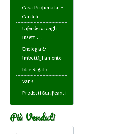
Casa Profumata &
Candele
Difendersi dagli
Insetti...
Enologia &
Imbottigliamento
Idee Regalo
Varie
Prodotti Sanificanti
Più Venduti