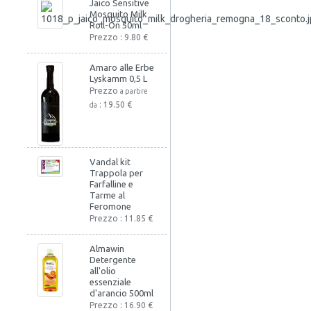
Jaico Sensitive
Mosquito Milk
Roll-On 50ml
Prezzo : 9.80 €
Amaro alle Erbe
Lyskamm 0,5 L
Prezzo
a partire
: 19.50 €
da
Vandal kit
Trappola per
Farfalline e
Tarme al
Feromone
Prezzo : 11.85 €
Almawin
Detergente
all'olio
essenziale
d'arancio 500ml
Prezzo : 16.90 €