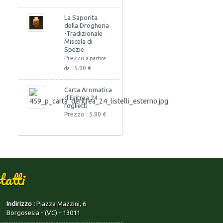
La Saporita
della Drogheria
-Tradizionale
Miscela di
Spezie
Prezzo
a partire
: 5.90 €
da
Carta Aromatica
d'Eritrea 24
foglietti
Prezzo : 5.80 €
tatti
Indirizzo :
Piazza Mazzini, 6
Borgosesia - (VC) - 13011