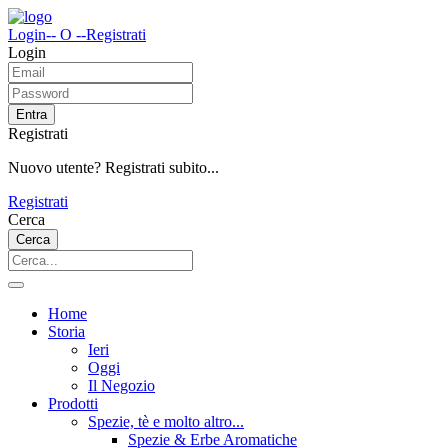
Login
-- O --
Registrati
Login
Entra
Registrati
Nuovo utente? Registrati subito...
Registrati
Cerca
Cerca
Home
Storia
Ieri
Oggi
Il Negozio
Prodotti
Spezie, tè e molto altro...
Spezie & Erbe Aromatiche