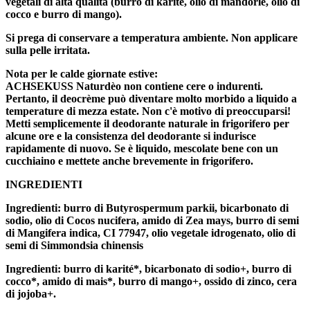
vegetali di alta qualità (burro di karité, olio di mandorle, olio di
cocco e burro di mango).
Si prega di conservare a temperatura ambiente. Non applicare
sulla pelle irritata.
Nota per le calde giornate estive:
ACHSEKUSS Naturdèo non contiene cere o indurenti.
Pertanto, il deocrème può diventare molto morbido a liquido a
temperature di mezza estate. Non c'è motivo di preoccuparsi!
Metti semplicemente il deodorante naturale in frigorifero per
alcune ore e la consistenza del deodorante si indurisce
rapidamente di nuovo. Se è liquido, mescolate bene con un
cucchiaino e mettete anche brevemente in frigorifero.
INGREDIENTI
Ingredienti: burro di Butyrospermum parkii, bicarbonato di
sodio, olio di Cocos nucifera, amido di Zea mays, burro di semi
di Mangifera indica, CI 77947, olio vegetale idrogenato, olio di
semi di Simmondsia chinensis
Ingredienti: burro di karité*, bicarbonato di sodio+, burro di
cocco*, amido di mais*, burro di mango+, ossido di zinco, cera
di jojoba+.