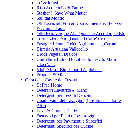
Te' & Infusi
Riso Acquerello & Farine
Stasher®️ Save What Matter
Sali dal Mondo
Oli Essenziali Puri ad Uso Alimentare, Bellezza
& Aromaterapia
Olio Extravergine Alta Qualità e Aceti Dop e Bio
Torrefazione Artigianale di Caffe' Cru
Pastiglie Leone, Gelèe Agrimontana, Carmol...
Birreria Artigiana Vallecellio
Brodi Vegetali Dialcos
Confetture Extra, Dolcificanti, Lieviti, Marron
Glace'......
Vini, Alcool Bio, Liquori Alpini e....
Propolis & Miele
Cura della Casa e dei Tessuti
BeFree Home
Detersivi Lavatrice & Mano
Detergenti per Tessuti Delicati
Coadiuvanti del Lavaggio , (pre)Smacchatori e
Altro
Lava & Cura le Tende
Detersivi per Piatti e Lavastoviglie
Detergenti per Pavimenti e Superfici
Detergenti Specifici per Cucine