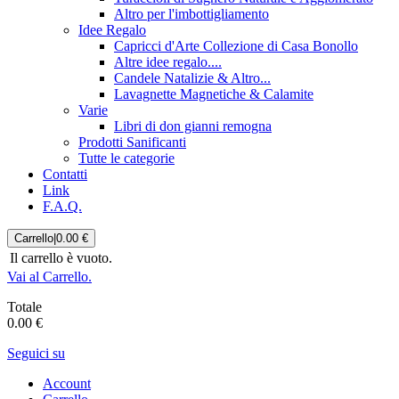
Altro per l'imbottigliamento
Idee Regalo
Capricci d'Arte Collezione di Casa Bonollo
Altre idee regalo....
Candele Natalizie & Altro...
Lavagnette Magnetiche & Calamite
Varie
Libri di don gianni remogna
Prodotti Sanificanti
Tutte le categorie
Contatti
Link
F.A.Q.
Carrello
|
0.00 €
Il carrello è vuoto.
Vai al Carrello.
Totale
0.00 €
Seguici su
Account