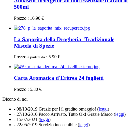
Almawin Detergente all'olio essenziale d'arancio
500ml
Prezzo : 16.90 €
La Saporita della Drogheria -Tradizionale
Miscela di Spezie
Prezzo
: 5.90 €
a partire da
Carta Aromatica d'Eritrea 24 foglietti
Prezzo : 5.80 €
Dicono di noi
- 08/10/2019
Grazie per l il gradito omaggio! (
leggi
)
- 27/10/2016
Pacco Arrivato, Tutto Ok! Grazie Marco (
leggi
)
- 15/07/2021
(
leggi
)
- 22/05/2019
Servizio ineccepibile (
leggi
)