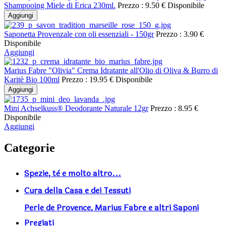
Shampooing Miele di Erica 230ml.
Prezzo :
9.50 €
Disponibile
Aggiungi
Saponetta Provenzale con oli essenziali - 150gr
Prezzo :
3.90 €
Disponibile
Aggiungi
Marius Fabre "Olivia" Crema Idratante all'Olio di Oliva & Burro di
Karitè Bio 100ml
Prezzo :
19.95 €
Disponibile
Aggiungi
Mini Achselkuss® Deodorante Naturale 12gr
Prezzo :
8.95 €
Disponibile
Aggiungi
Categorie
Spezie, tè e molto altro...
Cura della Casa e dei Tessuti
Perle de Provence, Marius Fabre e altri Saponi
Pregiati