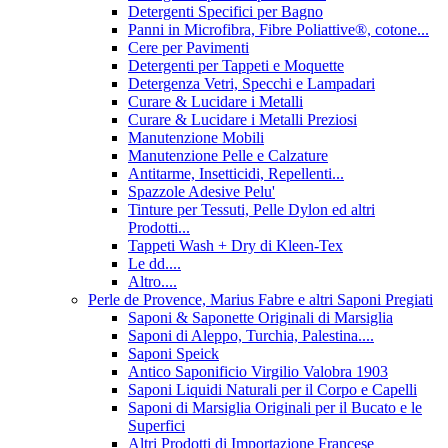
Detergenti Specifici per Bagno
Panni in Microfibra, Fibre Poliattive®, cotone...
Cere per Pavimenti
Detergenti per Tappeti e Moquette
Detergenza Vetri, Specchi e Lampadari
Curare & Lucidare i Metalli
Curare & Lucidare i Metalli Preziosi
Manutenzione Mobili
Manutenzione Pelle e Calzature
Antitarme, Insetticidi, Repellenti...
Spazzole Adesive Pelu'
Tinture per Tessuti, Pelle Dylon ed altri
Prodotti...
Tappeti Wash + Dry di Kleen-Tex
Le dd....
Altro....
Perle de Provence, Marius Fabre e altri Saponi Pregiati
Saponi & Saponette Originali di Marsiglia
Saponi di Aleppo, Turchia, Palestina....
Saponi Speick
Antico Saponificio Virgilio Valobra 1903
Saponi Liquidi Naturali per il Corpo e Capelli
Saponi di Marsiglia Originali per il Bucato e le
Superfici
Altri Prodotti di Importazione Francese