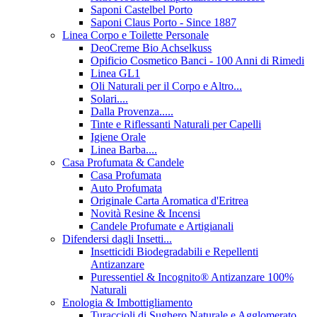
Saponi Castelbel Porto
Saponi Claus Porto - Since 1887
Linea Corpo e Toilette Personale
DeoCreme Bio Achselkuss
Opificio Cosmetico Banci - 100 Anni di Rimedi
Linea GL1
Oli Naturali per il Corpo e Altro...
Solari....
Dalla Provenza.....
Tinte e Riflessanti Naturali per Capelli
Igiene Orale
Linea Barba....
Casa Profumata & Candele
Casa Profumata
Auto Profumata
Originale Carta Aromatica d'Eritrea
Novità Resine & Incensi
Candele Profumate e Artigianali
Difendersi dagli Insetti...
Insetticidi Biodegradabili e Repellenti
Antizanzare
Puressentiel & Incognito® Antizanzare 100%
Naturali
Enologia & Imbottigliamento
Turaccioli di Sughero Naturale e Agglomerato