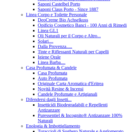
Saponi Castelbel Porto
Saponi Claus Porto - Since 1887
Linea Corpo e Toilette Personale
DeoCreme Bio Achselkuss
Opificio Cosmetico Banci - 100 Anni di Rimedi
Linea GL1
Oli Naturali per il Corpo e Altro...
Solari....
Dalla Provenza.....
Tinte e Riflessanti Naturali per Capelli
Igiene Orale
Linea Barba....
Casa Profumata & Candele
Casa Profumata
Auto Profumata
Originale Carta Aromatica d'Eritrea
Novità Resine & Incensi
Candele Profumate e Artigianali
Difendersi dagli Insetti...
Insetticidi Biodegradabili e Repellenti
Antizanzare
Puressentiel & Incognito® Antizanzare 100%
Naturali
Enologia & Imbottigliamento
Turaccioli di Sughero Naturale e Agglomerato