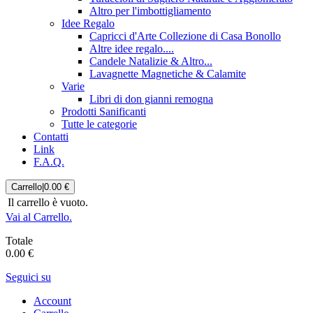
Altro per l'imbottigliamento
Idee Regalo
Capricci d'Arte Collezione di Casa Bonollo
Altre idee regalo....
Candele Natalizie & Altro...
Lavagnette Magnetiche & Calamite
Varie
Libri di don gianni remogna
Prodotti Sanificanti
Tutte le categorie
Contatti
Link
F.A.Q.
Carrello
|
0.00 €
Il carrello è vuoto.
Vai al Carrello.
Totale
0.00 €
Seguici su
Account