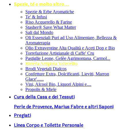
Spezie, tè e molto altro...
Spezie & Erbe Aromatiche
Te' & Infusi
Riso Acquerello & Farine
Stasher®️ Save What Matter
Sali dal Mondo
Oli Essenziali Puri ad Uso Alimentare, Bellezza &
Aromaterapia
Olio Extravergine Alta Qualità e Aceti Dop e Bio
Torrefazione Artigianale di Caffe' Cru
Pastiglie Leone, Gelèe Agrimontana, Carmol...
Birreria Artigiana Vallecellio
Brodi Vegetali Dialcos
Confetture Extra, Dolcificanti, Lieviti, Marron
Glace'......
Vini, Alcool Bio, Liquori Alpini e....
Propolis & Miele
Cura della Casa e dei Tessuti
Perle de Provence, Marius Fabre e altri Saponi
Pregiati
Linea Corpo e Toilette Personale