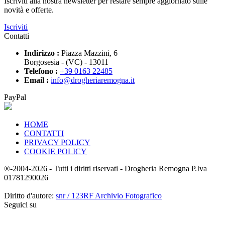
Iscriviti alla nostra newsletter per restare sempre aggiornato sulle
novità e offerte.
Iscriviti
Contatti
Indirizzo :
Piazza Mazzini, 6
Borgosesia - (VC) - 13011
Telefono :
+39 0163 22485
Email :
info@drogheriaremogna.it
PayPal
HOME
CONTATTI
PRIVACY POLICY
COOKIE POLICY
®-2004-2026 - Tutti i diritti riservati - Drogheria Remogna P.Iva
01781290026
Diritto d'autore:
snr / 123RF Archivio Fotografico
Seguici su