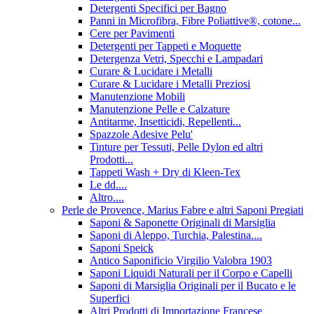
Detergenti Specifici per Bagno
Panni in Microfibra, Fibre Poliattive®, cotone...
Cere per Pavimenti
Detergenti per Tappeti e Moquette
Detergenza Vetri, Specchi e Lampadari
Curare & Lucidare i Metalli
Curare & Lucidare i Metalli Preziosi
Manutenzione Mobili
Manutenzione Pelle e Calzature
Antitarme, Insetticidi, Repellenti...
Spazzole Adesive Pelu'
Tinture per Tessuti, Pelle Dylon ed altri
Prodotti...
Tappeti Wash + Dry di Kleen-Tex
Le dd....
Altro....
Perle de Provence, Marius Fabre e altri Saponi Pregiati
Saponi & Saponette Originali di Marsiglia
Saponi di Aleppo, Turchia, Palestina....
Saponi Speick
Antico Saponificio Virgilio Valobra 1903
Saponi Liquidi Naturali per il Corpo e Capelli
Saponi di Marsiglia Originali per il Bucato e le
Superfici
Altri Prodotti di Importazione Francese