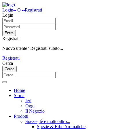
Login
-- O --
Registrati
Login
Entra
Registrati
Nuovo utente? Registrati subito...
Registrati
Cerca
Cerca
Home
Storia
Ieri
Oggi
Il Negozio
Prodotti
Spezie, tè e molto altro...
Spezie & Erbe Aromatiche