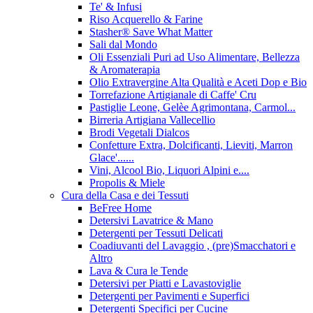
Te' & Infusi
Riso Acquerello & Farine
Stasher®️ Save What Matter
Sali dal Mondo
Oli Essenziali Puri ad Uso Alimentare, Bellezza
& Aromaterapia
Olio Extravergine Alta Qualità e Aceti Dop e Bio
Torrefazione Artigianale di Caffe' Cru
Pastiglie Leone, Gelèe Agrimontana, Carmol...
Birreria Artigiana Vallecellio
Brodi Vegetali Dialcos
Confetture Extra, Dolcificanti, Lieviti, Marron
Glace'......
Vini, Alcool Bio, Liquori Alpini e....
Propolis & Miele
Cura della Casa e dei Tessuti
BeFree Home
Detersivi Lavatrice & Mano
Detergenti per Tessuti Delicati
Coadiuvanti del Lavaggio , (pre)Smacchatori e
Altro
Lava & Cura le Tende
Detersivi per Piatti e Lavastoviglie
Detergenti per Pavimenti e Superfici
Detergenti Specifici per Cucine