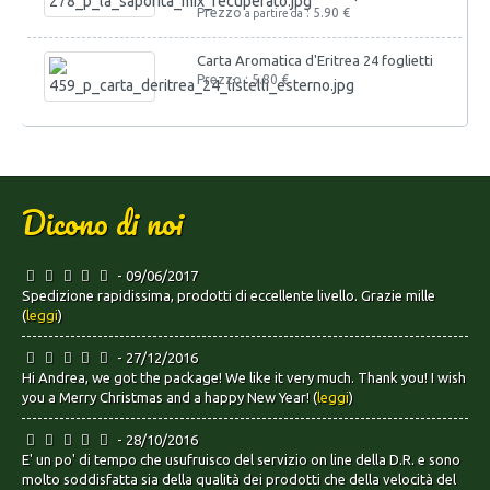
Prezzo
: 5.90 €
a partire da
Carta Aromatica d'Eritrea 24 foglietti
Prezzo : 5.80 €
Dicono di noi
- 09/06/2017
Spedizione rapidissima, prodotti di eccellente livello. Grazie mille
(
leggi
)
- 27/12/2016
Hi Andrea, we got the package! We like it very much. Thank you! I wish
you a Merry Christmas and a happy New Year! (
leggi
)
- 28/10/2016
E' un po' di tempo che usufruisco del servizio on line della D.R. e sono
molto soddisfatta sia della qualità dei prodotti che della velocità del