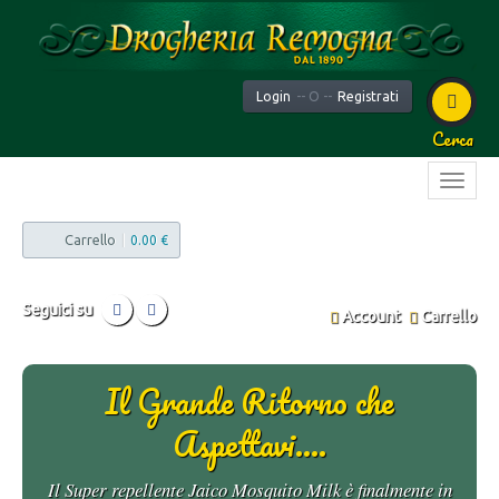
Login
-- O --
Registrati
Cerca
Carrello
|
0.00 €
Seguici su
Account
Carrello
Il Grande Ritorno che
Aspettavi....
Il Super repellente Jaico Mosquito Milk è finalmente in