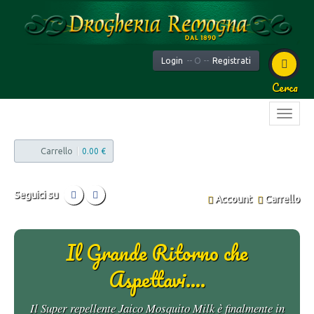
Login
-- O --
Registrati
Cerca
Carrello
|
0.00 €
Seguici su
Account
Carrello
Il Grande Ritorno che
Aspettavi....
Il Super repellente Jaico Mosquito Milk è finalmente in