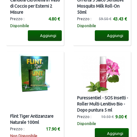
Candela Citronella in Vaso
Offerta 5 Jaico Sensitive
di Coccio per Esterni 2
Mosquito Milk Roll-On
Misure
50ml
4.80 €
43.43 €
Prezzo :
Prezzo :
59.50 €
Disponibile
Disponibile
Aggiungi
Aggiungi
Puressentiel - SOS Insetti -
Roller Multi-Lenitivo Bio -
Dopo puntura 5 ml
Flint Tiger Antizanzare
9.00 €
Prezzo :
10.50 €
Naturale 100ml
Disponibile
17.90 €
Prezzo :
Aggiungi
Non Disponibile