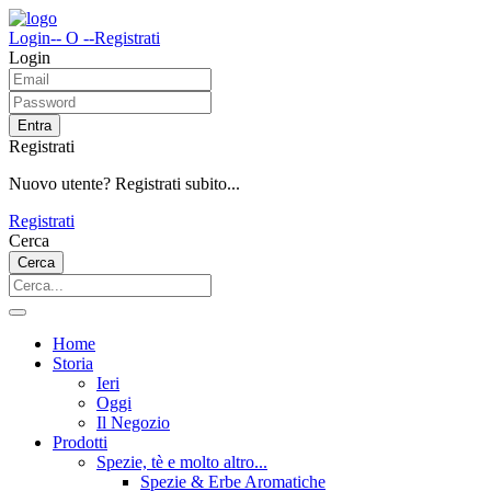
Login
-- O --
Registrati
Login
Entra
Registrati
Nuovo utente? Registrati subito...
Registrati
Cerca
Cerca
Home
Storia
Ieri
Oggi
Il Negozio
Prodotti
Spezie, tè e molto altro...
Spezie & Erbe Aromatiche