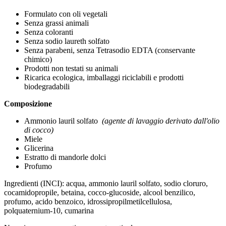
Formulato con oli vegetali
Senza grassi animali
Senza coloranti
Senza sodio laureth solfato
Senza parabeni, senza Tetrasodio EDTA (conservante
chimico)
Prodotti non testati su animali
Ricarica ecologica, imballaggi riciclabili e prodotti
biodegradabili
Composizione
Ammonio lauril solfato
(agente di lavaggio derivato dall'olio
di cocco)
Miele
Glicerina
Estratto di mandorle dolci
Profumo
Ingredienti (INCI): acqua, ammonio lauril solfato, sodio cloruro,
cocamidopropile, betaina, cocco-glucoside, alcool benzilico,
profumo, acido benzoico, idrossipropilmetilcellulosa,
polquaternium-10, cumarina