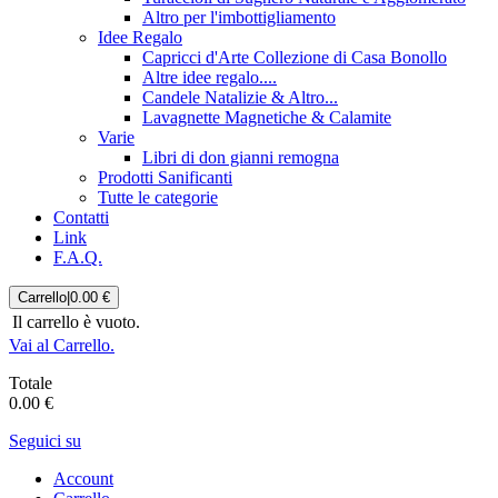
Altro per l'imbottigliamento
Idee Regalo
Capricci d'Arte Collezione di Casa Bonollo
Altre idee regalo....
Candele Natalizie & Altro...
Lavagnette Magnetiche & Calamite
Varie
Libri di don gianni remogna
Prodotti Sanificanti
Tutte le categorie
Contatti
Link
F.A.Q.
Carrello
|
0.00 €
Il carrello è vuoto.
Vai al Carrello.
Totale
0.00 €
Seguici su
Account