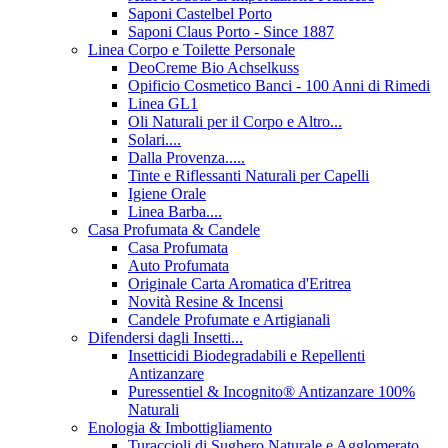
Saponi Castelbel Porto
Saponi Claus Porto - Since 1887
Linea Corpo e Toilette Personale
DeoCreme Bio Achselkuss
Opificio Cosmetico Banci - 100 Anni di Rimedi
Linea GL1
Oli Naturali per il Corpo e Altro...
Solari....
Dalla Provenza.....
Tinte e Riflessanti Naturali per Capelli
Igiene Orale
Linea Barba....
Casa Profumata & Candele
Casa Profumata
Auto Profumata
Originale Carta Aromatica d'Eritrea
Novità Resine & Incensi
Candele Profumate e Artigianali
Difendersi dagli Insetti...
Insetticidi Biodegradabili e Repellenti
Antizanzare
Puressentiel & Incognito® Antizanzare 100%
Naturali
Enologia & Imbottigliamento
Turaccioli di Sughero Naturale e Agglomerato