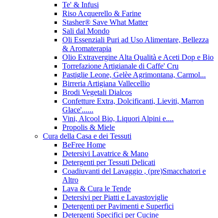
Te' & Infusi
Riso Acquerello & Farine
Stasher®️ Save What Matter
Sali dal Mondo
Oli Essenziali Puri ad Uso Alimentare, Bellezza
& Aromaterapia
Olio Extravergine Alta Qualità e Aceti Dop e Bio
Torrefazione Artigianale di Caffe' Cru
Pastiglie Leone, Gelèe Agrimontana, Carmol...
Birreria Artigiana Vallecellio
Brodi Vegetali Dialcos
Confetture Extra, Dolcificanti, Lieviti, Marron
Glace'......
Vini, Alcool Bio, Liquori Alpini e....
Propolis & Miele
Cura della Casa e dei Tessuti
BeFree Home
Detersivi Lavatrice & Mano
Detergenti per Tessuti Delicati
Coadiuvanti del Lavaggio , (pre)Smacchatori e
Altro
Lava & Cura le Tende
Detersivi per Piatti e Lavastoviglie
Detergenti per Pavimenti e Superfici
Detergenti Specifici per Cucine