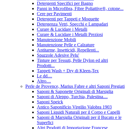
Detergenti Specifici per Bagno
Panni in Microfibra, Fibre Poliattive®, cotone...
Cere per Pavimenti
Detergenti per Tappeti e Moquette
Detergenza Vetri, Specchi e Lampadari
Curare & Lucidare i Metalli
Curare & Lucidare i Metalli Preziosi
Manutenzione Mobili
Manutenzione Pelle e Calzature
Antitarme, Insetticidi, Repellenti...
Spazzole Adesive Pelu'
Tinture per Tessuti, Pelle Dylon ed altri
Prodotti...
Tappeti Wash + Dry di Kleen-Tex
Le dd....
Altro....
Perle de Provence, Marius Fabre e altri Saponi Pregiati
Saponi & Saponette Originali di Marsiglia
Saponi di Aleppo, Turchia, Palestina....
Saponi Speick
Antico Saponificio Virgilio Valobra 1903
Saponi Liquidi Naturali per il Corpo e Capelli
Saponi di Marsiglia Originali per il Bucato e le
Superfici
Altri Prodotti di Importazione Francese