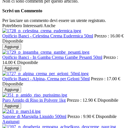
Non ci sono commenti per questo articolo.
Scrivi un Commento
Per lasciare un commento devi essere un utente registrato.
Potrebbero Interessarti Anche
Opificio Banci - Celestina Crema Eudermica 50ml
Prezzo :
16.00 €
Disponibile
Aggiungi
Opificio Banci - In Gamba Crema Gambe Pesanti 50ml
Prezzo :
14.00 €
Disponibile
Aggiungi
Opificio Banci - Alpina- Crema per Geloni 50ml
Prezzo :
17.00 €
Disponibile
Aggiungi
Puro Amido di Riso in Polvere 1kg
Prezzo :
12.90 €
Disponibile
Aggiungi
Sapone di Marsiglia Liquido 500ml
Prezzo :
9.90 €
Disponibile
Aggiungi