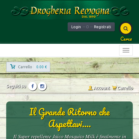
Login
-- O --
Registrati
Cerca
Carrello
|
0.00 €
Seguici su
Account
Carrello
Il Grande Ritorno che
Aspettavi....
Il Super repellente Jaico Mosquito Milk è finalmente in