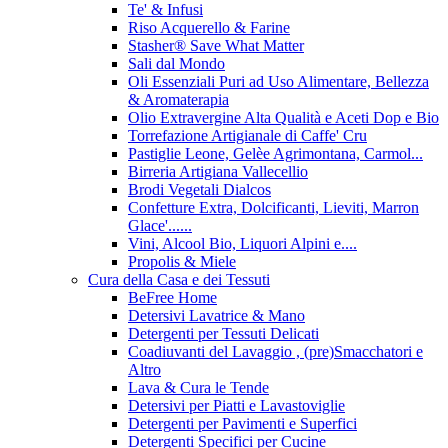
Te' & Infusi
Riso Acquerello & Farine
Stasher®️ Save What Matter
Sali dal Mondo
Oli Essenziali Puri ad Uso Alimentare, Bellezza
& Aromaterapia
Olio Extravergine Alta Qualità e Aceti Dop e Bio
Torrefazione Artigianale di Caffe' Cru
Pastiglie Leone, Gelèe Agrimontana, Carmol...
Birreria Artigiana Vallecellio
Brodi Vegetali Dialcos
Confetture Extra, Dolcificanti, Lieviti, Marron
Glace'......
Vini, Alcool Bio, Liquori Alpini e....
Propolis & Miele
Cura della Casa e dei Tessuti
BeFree Home
Detersivi Lavatrice & Mano
Detergenti per Tessuti Delicati
Coadiuvanti del Lavaggio , (pre)Smacchatori e
Altro
Lava & Cura le Tende
Detersivi per Piatti e Lavastoviglie
Detergenti per Pavimenti e Superfici
Detergenti Specifici per Cucine