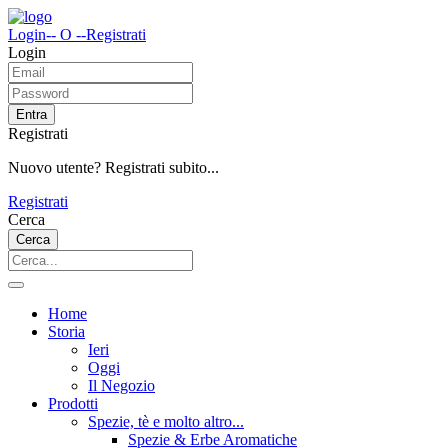
Login
-- O --
Registrati
Login
Entra
Registrati
Nuovo utente? Registrati subito...
Registrati
Cerca
Cerca
Home
Storia
Ieri
Oggi
Il Negozio
Prodotti
Spezie, tè e molto altro...
Spezie & Erbe Aromatiche