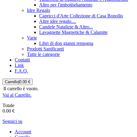
Altro per l'imbottigliamento
Idee Regalo
Capricci d'Arte Collezione di Casa Bonollo
Altre idee regalo....
Candele Natalizie & Altro...
Lavagnette Magnetiche & Calamite
Varie
Libri di don gianni remogna
Prodotti Sanificanti
Tutte le categorie
Contatti
Link
F.A.Q.
Carrello
|
0.00 €
Il carrello è vuoto.
Vai al Carrello.
Totale
0.00 €
Seguici su
Account