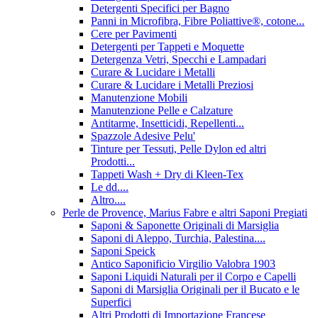
Detergenti Specifici per Bagno
Panni in Microfibra, Fibre Poliattive®, cotone...
Cere per Pavimenti
Detergenti per Tappeti e Moquette
Detergenza Vetri, Specchi e Lampadari
Curare & Lucidare i Metalli
Curare & Lucidare i Metalli Preziosi
Manutenzione Mobili
Manutenzione Pelle e Calzature
Antitarme, Insetticidi, Repellenti...
Spazzole Adesive Pelu'
Tinture per Tessuti, Pelle Dylon ed altri
Prodotti...
Tappeti Wash + Dry di Kleen-Tex
Le dd....
Altro....
Perle de Provence, Marius Fabre e altri Saponi Pregiati
Saponi & Saponette Originali di Marsiglia
Saponi di Aleppo, Turchia, Palestina....
Saponi Speick
Antico Saponificio Virgilio Valobra 1903
Saponi Liquidi Naturali per il Corpo e Capelli
Saponi di Marsiglia Originali per il Bucato e le
Superfici
Altri Prodotti di Importazione Francese