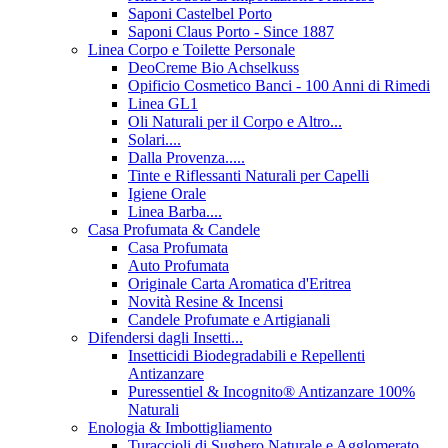
Saponi Castelbel Porto
Saponi Claus Porto - Since 1887
Linea Corpo e Toilette Personale
DeoCreme Bio Achselkuss
Opificio Cosmetico Banci - 100 Anni di Rimedi
Linea GL1
Oli Naturali per il Corpo e Altro...
Solari....
Dalla Provenza.....
Tinte e Riflessanti Naturali per Capelli
Igiene Orale
Linea Barba....
Casa Profumata & Candele
Casa Profumata
Auto Profumata
Originale Carta Aromatica d'Eritrea
Novità Resine & Incensi
Candele Profumate e Artigianali
Difendersi dagli Insetti...
Insetticidi Biodegradabili e Repellenti
Antizanzare
Puressentiel & Incognito® Antizanzare 100%
Naturali
Enologia & Imbottigliamento
Turaccioli di Sughero Naturale e Agglomerato