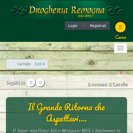
Login
-- O --
Registrati
Cerca
Carrello
|
0.00 €
Seguici su
Account
Carrello
Il Grande Ritorno che
Aspettavi....
Il Super repellente Jaico Mosquito Milk è finalmente in