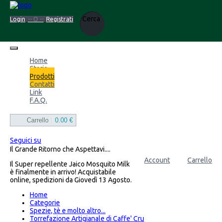
Cerca
Login
-- O --
Registrati
Home
Storia
Prodotti
Contatti
Link
F.A.Q.
Carrello
|
0.00 €
Seguici su
Il Grande Ritorno che Aspettavi....
Account
Carrello
Il Super repellente Jaico Mosquito Milk
è finalmente in arrivo! Acquistabile
online, spedizioni da Giovedì 13 Agosto.
Home
Categorie
Spezie, tè e molto altro...
Torrefazione Artigianale di Caffe' Cru