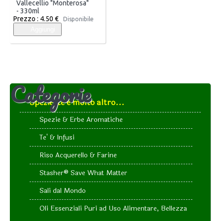
Vallecellio "Monterosa"
- 330ml
Prezzo :
4.50 €
Disponibile
Aggiungi
Categorie
Spezie, tè e molto altro...
Spezie & Erbe Aromatiche
Te' & Infusi
Riso Acquerello & Farine
Stasher®️ Save What Matter
Sali dal Mondo
Oli Essenziali Puri ad Uso Alimentare, Bellezza