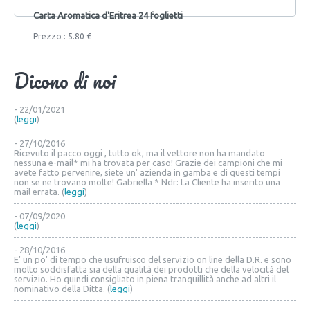
Carta Aromatica d'Eritrea 24 foglietti
Prezzo : 5.80 €
Dicono di noi
- 22/01/2021
(
leggi
)
- 27/10/2016
Ricevuto il pacco oggi , tutto ok, ma il vettore non ha mandato
nessuna e-mail* mi ha trovata per caso! Grazie dei campioni che mi
avete fatto pervenire, siete un' azienda in gamba e di questi tempi
non se ne trovano molte! Gabriella * Ndr: La Cliente ha inserito una
mail errata. (
leggi
)
- 07/09/2020
(
leggi
)
- 28/10/2016
E' un po' di tempo che usufruisco del servizio on line della D.R. e sono
molto soddisfatta sia della qualità dei prodotti che della velocità del
servizio. Ho quindi consigliato in piena tranquillità anche ad altri il
nominativo della Ditta. (
leggi
)