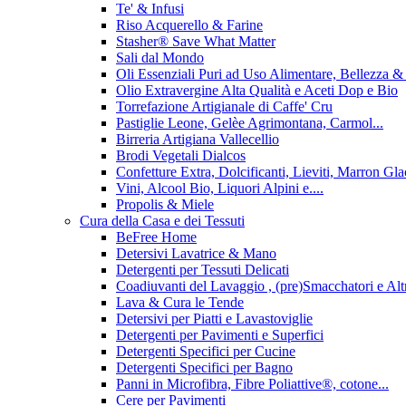
Te' & Infusi
Riso Acquerello & Farine
Stasher®️ Save What Matter
Sali dal Mondo
Oli Essenziali Puri ad Uso Alimentare, Bellezza 
Olio Extravergine Alta Qualità e Aceti Dop e Bio
Torrefazione Artigianale di Caffe' Cru
Pastiglie Leone, Gelèe Agrimontana, Carmol...
Birreria Artigiana Vallecellio
Brodi Vegetali Dialcos
Confetture Extra, Dolcificanti, Lieviti, Marron Glace
Vini, Alcool Bio, Liquori Alpini e....
Propolis & Miele
Cura della Casa e dei Tessuti
BeFree Home
Detersivi Lavatrice & Mano
Detergenti per Tessuti Delicati
Coadiuvanti del Lavaggio , (pre)Smacchatori e Alt
Lava & Cura le Tende
Detersivi per Piatti e Lavastoviglie
Detergenti per Pavimenti e Superfici
Detergenti Specifici per Cucine
Detergenti Specifici per Bagno
Panni in Microfibra, Fibre Poliattive®, cotone...
Cere per Pavimenti