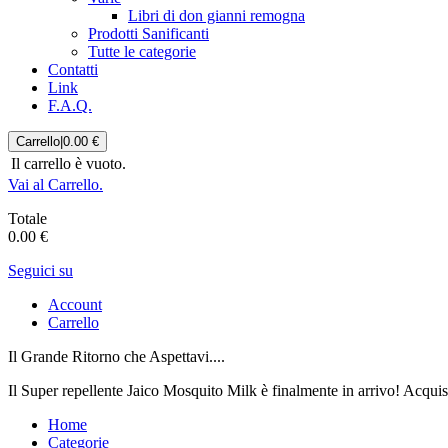
Libri di don gianni remogna
Prodotti Sanificanti
Tutte le categorie
Contatti
Link
F.A.Q.
Carrello
|
0.00 €
Il carrello è vuoto.
Vai al Carrello.
Totale
0.00 €
Seguici su
Account
Carrello
Il Grande Ritorno che Aspettavi....
Il Super repellente Jaico Mosquito Milk è finalmente in arrivo! Acqui
Home
Categorie