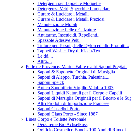
Detergenti per Tappeti e Moquette
Detergenza Vetri, Specchi e Lampadari
Curare & Lucidare i Metalli
Curare & Lucidare i Metalli Preziosi
Manutenzione Mobili
Manutenzione Pelle e Calzature
Antitarme, Insetticidi, Repellenti...
Spazzole Adesive Pelu'
Tinture per Tessuti, Pelle Dylon ed altri Prodotti...
Tappeti Wash + Dry di Kleen-Tex
Le dd....
Altro....
Perle de Provence, Marius Fabre e altri Saponi Pregiati
Saponi & Saponette Originali di Marsiglia
Saponi di Aleppo, Turchia, Palestina....
Saponi Speick
Antico Saponificio Virgilio Valobra 1903
Saponi Liquidi Naturali per il Corpo e Capelli
Saponi di Marsiglia Originali per il Bucato e le Sup
Altri Prodotti di Importazione Francese
Saponi Castelbel Porto
Saponi Claus Porto - Since 1887
Linea Corpo e Toilette Personale
DeoCreme Bio Achselkuss
Opificio Cosmetico Banci - 100 Anni di Rimedi