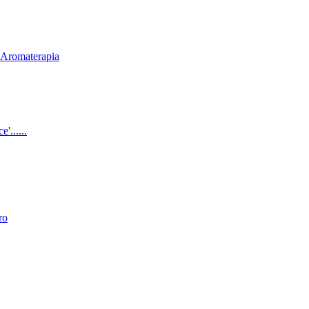
& Aromaterapia
'......
ro