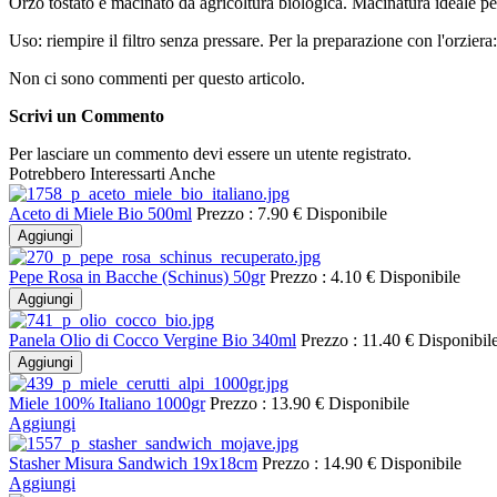
Orzo tostato e macinato da agricoltura biologica. Macinatura ideale pe
Uso: riempire il filtro senza pressare. Per la preparazione con l'orzi
Non ci sono commenti per questo articolo.
Scrivi un Commento
Per lasciare un commento devi essere un utente registrato.
Potrebbero Interessarti Anche
Aceto di Miele Bio 500ml
Prezzo :
7.90 €
Disponibile
Aggiungi
Pepe Rosa in Bacche (Schinus) 50gr
Prezzo :
4.10 €
Disponibile
Aggiungi
Panela Olio di Cocco Vergine Bio 340ml
Prezzo :
11.40 €
Disponibil
Aggiungi
Miele 100% Italiano 1000gr
Prezzo :
13.90 €
Disponibile
Aggiungi
Stasher Misura Sandwich 19x18cm
Prezzo :
14.90 €
Disponibile
Aggiungi