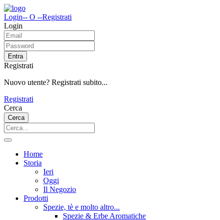
Login
-- O --
Registrati
Login
Entra
Registrati
Nuovo utente? Registrati subito...
Registrati
Cerca
Cerca
Home
Storia
Ieri
Oggi
Il Negozio
Prodotti
Spezie, tè e molto altro...
Spezie & Erbe Aromatiche