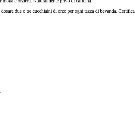
r moka e orziera. Naturalmente privo di caffeina.
era: dosare due o tre cucchiaini di orzo per ogni tazza di bevanda. Cert
e