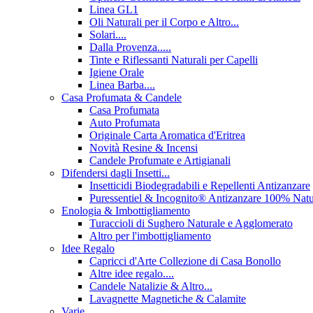
Linea GL1
Oli Naturali per il Corpo e Altro...
Solari....
Dalla Provenza.....
Tinte e Riflessanti Naturali per Capelli
Igiene Orale
Linea Barba....
Casa Profumata & Candele
Casa Profumata
Auto Profumata
Originale Carta Aromatica d'Eritrea
Novità Resine & Incensi
Candele Profumate e Artigianali
Difendersi dagli Insetti...
Insetticidi Biodegradabili e Repellenti Antizanzare
Puressentiel & Incognito® Antizanzare 100% Natu
Enologia & Imbottigliamento
Turaccioli di Sughero Naturale e Agglomerato
Altro per l'imbottigliamento
Idee Regalo
Capricci d'Arte Collezione di Casa Bonollo
Altre idee regalo....
Candele Natalizie & Altro...
Lavagnette Magnetiche & Calamite
Varie