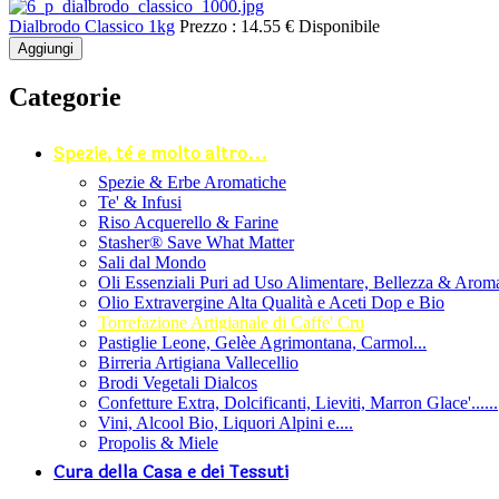
Dialbrodo Classico 1kg
Prezzo :
14.55 €
Disponibile
Aggiungi
Categorie
Spezie, tè e molto altro...
Spezie & Erbe Aromatiche
Te' & Infusi
Riso Acquerello & Farine
Stasher®️ Save What Matter
Sali dal Mondo
Oli Essenziali Puri ad Uso Alimentare, Bellezza & Arom
Olio Extravergine Alta Qualità e Aceti Dop e Bio
Torrefazione Artigianale di Caffe' Cru
Pastiglie Leone, Gelèe Agrimontana, Carmol...
Birreria Artigiana Vallecellio
Brodi Vegetali Dialcos
Confetture Extra, Dolcificanti, Lieviti, Marron Glace'......
Vini, Alcool Bio, Liquori Alpini e....
Propolis & Miele
Cura della Casa e dei Tessuti