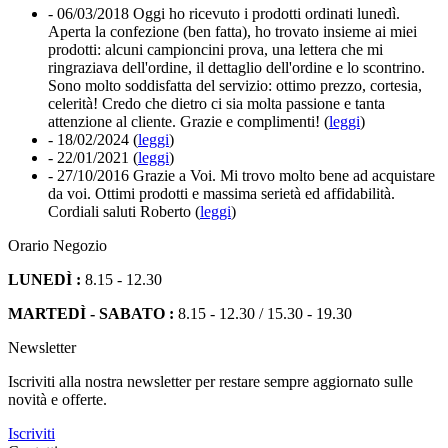
- 06/03/2018
Oggi ho ricevuto i prodotti ordinati lunedì.
Aperta la confezione (ben fatta), ho trovato insieme ai miei
prodotti: alcuni campioncini prova, una lettera che mi
ringraziava dell'ordine, il dettaglio dell'ordine e lo scontrino.
Sono molto soddisfatta del servizio: ottimo prezzo, cortesia,
celerità! Credo che dietro ci sia molta passione e tanta
attenzione al cliente. Grazie e complimenti! (
leggi
)
- 18/02/2024
(
leggi
)
- 22/01/2021
(
leggi
)
- 27/10/2016
Grazie a Voi. Mi trovo molto bene ad acquistare
da voi. Ottimi prodotti e massima serietà ed affidabilità.
Cordiali saluti Roberto (
leggi
)
Orario Negozio
LUNEDÌ :
8.15 - 12.30
MARTEDÌ - SABATO :
8.15 - 12.30 / 15.30 - 19.30
Newsletter
Iscriviti alla nostra newsletter per restare sempre aggiornato sulle
novità e offerte.
Iscriviti