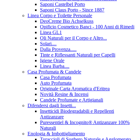
Saponi Castelbel Porto
Saponi Claus Porto - Since 1887
Linea Corpo e Toilette Personale
DeoCreme Bio Achselkuss
Opificio Cosmetico Banci - 100 Anni di Rimedi
Linea GL1
Oli Naturali per il Corpo e Altro...
Solari....
Dalla Provenza.....
Tinte e Riflessanti Naturali per Capelli
Igiene Orale
Linea Barba....
Casa Profumata & Candele
Casa Profumata
Auto Profumata
Originale Carta Aromatica d'Eritrea
Novità Resine & Incensi
Candele Profumate e Artigianali
Difendersi dagli Insetti...
Insetticidi Biodegradabili e Repellenti
Antizanzare
Puressentiel & Incognito® Antizanzare 100%
Naturali
Enologia & Imbottigliamento
Turaccioli di Sughero Naturale e Agglomerato