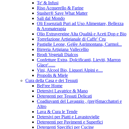
Te' & Infusi
Riso Acquerello & Farine
Stasher®️ Save What Matter
Sali dal Mondo
Oli Essenziali Puri ad Uso Alimentare, Bellezza
& Aromaterapia
Olio Extravergine Alta Qualità e Aceti Dop e Bio
Torrefazione Artigianale di Caffe' Cru
Pastiglie Leone, Gelèe Agrimontana, Carmol...
Birreria Artigiana Vallecellio
Brodi Vegetali Dialcos
Confetture Extra, Dolcificanti, Lieviti, Marron
Glace'......
Vini, Alcool Bio, Liquori Alpini e....
Propolis & Miele
Cura della Casa e dei Tessuti
BeFree Home
Detersivi Lavatrice & Mano
Detergenti per Tessuti Delicati
Coadiuvanti del Lavaggio , (pre)Smacchatori e
Altro
Lava & Cura le Tende
Detersivi per Piatti e Lavastoviglie
Detergenti per Pavimenti e Superfici
Detergenti Specifici per Cucine