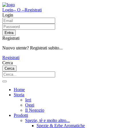
Login
-- O --
Registrati
Login
Entra
Registrati
Nuovo utente? Registrati subito...
Registrati
Cerca
Cerca
Home
Storia
Ieri
Oggi
Il Negozio
Prodotti
Spezie, tè e molto altro...
Spezie & Erbe Aromatiche