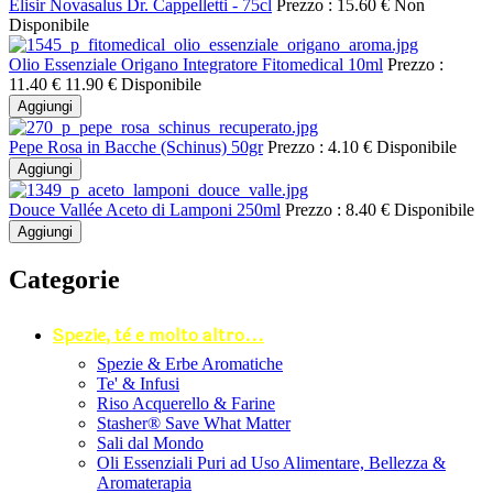
Elisir Novasalus Dr. Cappelletti - 75cl
Prezzo :
15.60 €
Non
Disponibile
Olio Essenziale Origano Integratore Fitomedical 10ml
Prezzo :
11.40 €
11.90 €
Disponibile
Aggiungi
Pepe Rosa in Bacche (Schinus) 50gr
Prezzo :
4.10 €
Disponibile
Aggiungi
Douce Vallée Aceto di Lamponi 250ml
Prezzo :
8.40 €
Disponibile
Aggiungi
Categorie
Spezie, tè e molto altro...
Spezie & Erbe Aromatiche
Te' & Infusi
Riso Acquerello & Farine
Stasher®️ Save What Matter
Sali dal Mondo
Oli Essenziali Puri ad Uso Alimentare, Bellezza &
Aromaterapia