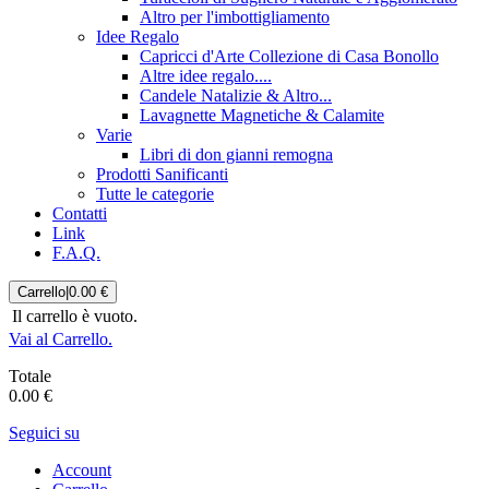
Altro per l'imbottigliamento
Idee Regalo
Capricci d'Arte Collezione di Casa Bonollo
Altre idee regalo....
Candele Natalizie & Altro...
Lavagnette Magnetiche & Calamite
Varie
Libri di don gianni remogna
Prodotti Sanificanti
Tutte le categorie
Contatti
Link
F.A.Q.
Carrello
|
0.00 €
Il carrello è vuoto.
Vai al Carrello.
Totale
0.00 €
Seguici su
Account