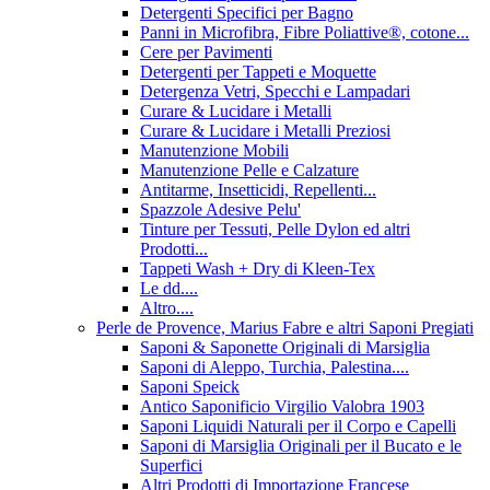
Detergenti Specifici per Bagno
Panni in Microfibra, Fibre Poliattive®, cotone...
Cere per Pavimenti
Detergenti per Tappeti e Moquette
Detergenza Vetri, Specchi e Lampadari
Curare & Lucidare i Metalli
Curare & Lucidare i Metalli Preziosi
Manutenzione Mobili
Manutenzione Pelle e Calzature
Antitarme, Insetticidi, Repellenti...
Spazzole Adesive Pelu'
Tinture per Tessuti, Pelle Dylon ed altri
Prodotti...
Tappeti Wash + Dry di Kleen-Tex
Le dd....
Altro....
Perle de Provence, Marius Fabre e altri Saponi Pregiati
Saponi & Saponette Originali di Marsiglia
Saponi di Aleppo, Turchia, Palestina....
Saponi Speick
Antico Saponificio Virgilio Valobra 1903
Saponi Liquidi Naturali per il Corpo e Capelli
Saponi di Marsiglia Originali per il Bucato e le
Superfici
Altri Prodotti di Importazione Francese